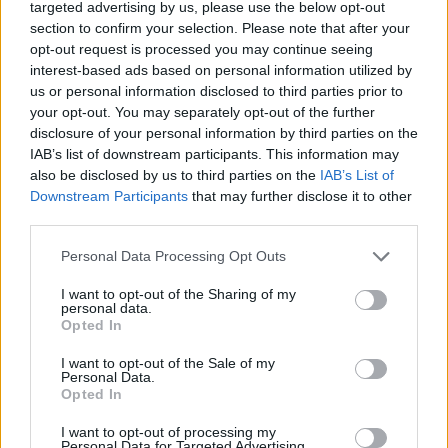
targeted advertising by us, please use the below opt-out
section to confirm your selection. Please note that after your
opt-out request is processed you may continue seeing
Χατζηδάκης: Στον ΟΣΕ
Σταϊκούρας: Θετικές
interest-based ads based on personal information utilized by
υπήρχαν θέματα
προοπτικές της ελληνικής
us or personal information disclosed to third parties prior to
σκανδάλων και
οικονομίας
your opt-out. You may separately opt-out of the further
αδιαφάνειας (vid)
disclosure of your personal information by third parties on the
11/03/2023 - 16:36
IAB’s list of downstream participants. This information may
11/03/2023 - 10:14
also be disclosed by us to third parties on the
IAB’s List of
Downstream Participants
that may further disclose it to other
third parties.
Personal Data Processing Opt Outs
I want to opt-out of the Sharing of my
personal data.
Opted In
I want to opt-out of the Sale of my
Personal Data.
Opted In
I want to opt-out of processing my
Personal Data for Targeted Advertising.