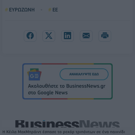
ΕΥΡΩΖΩΝΗ
ΕΕ
Η Κέιλα ΜακΜπράιντ έσπασε το ρεκόρ τριπόντων σε ένα παιχνίδι