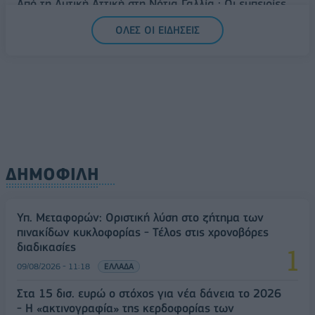
Από τη Δυτική Αττική στη Νότια Γαλλία : Οι εμπειρίες
Ελλήνων και Γάλλων πυροσβεστών από τα πύρινα
ΟΛΕΣ ΟΙ ΕΙΔΗΣΕΙΣ
μέτωπα
09/08/2026 - 12:08
ΚΟΣΜΟΣ
ΔΗΜΟΦΙΛΗ
Υπ. Μεταφορών: Οριστική λύση στο ζήτημα των
πινακίδων κυκλοφορίας - Τέλος στις χρονοβόρες
διαδικασίες
09/08/2026 - 11:18
ΕΛΛΑΔΑ
Στα 15 δισ. ευρώ ο στόχος για νέα δάνεια το 2026
- Η «ακτινογραφία» της κερδοφορίας των