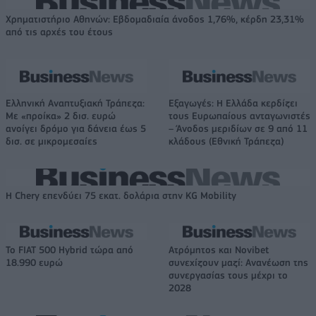
Χρηματιστήριο Αθηνών: Εβδομαδιαία άνοδος 1,76%, κέρδη 23,31%
από τις αρχές του έτους
Ελληνική Αναπτυξιακή Τράπεζα:
Εξαγωγές: Η Ελλάδα κερδίζει
Με «προίκα» 2 δισ. ευρώ
τους Ευρωπαίους ανταγωνιστές
ανοίγει δρόμο για δάνεια έως 5
– Άνοδος μεριδίων σε 9 από 11
δισ. σε μικρομεσαίες
κλάδους (Εθνική Τράπεζα)
Η Chery επενδύει 75 εκατ. δολάρια στην KG Mobility
Το FIAT 500 Hybrid τώρα από
Ατρόμητος και Novibet
18.990 ευρώ
συνεχίζουν μαζί: Ανανέωση της
συνεργασίας τους μέχρι το
2028