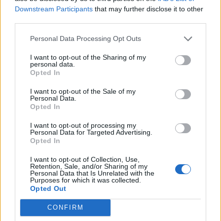
Δεκτές μη ανταγωνιστικές
Downstream Participants
that may further disclose it to other
Χρηματιστήριο Αθηνών:
προσφορές 187,5 εκατ.
third parties.
Μικρή άνοδος μετά από
για τα τρίμηνα έντοκα
ένα μουδιασμένο ξεκίνημα
γραμμάτια
Personal Data Processing Opt Outs
05/01/2023 - 11:58
05/01/2023 - 14:03
I want to opt-out of the Sharing of my
personal data.
Opted In
I want to opt-out of the Sale of my
Personal Data.
Opted In
I want to opt-out of processing my
Personal Data for Targeted Advertising.
Opted In
I want to opt-out of Collection, Use,
Retention, Sale, and/or Sharing of my
Personal Data that Is Unrelated with the
Purposes for which it was collected.
Opted Out
ΡΟΗ ΕΙΔΗΣΕΩΝ
CONFIRM