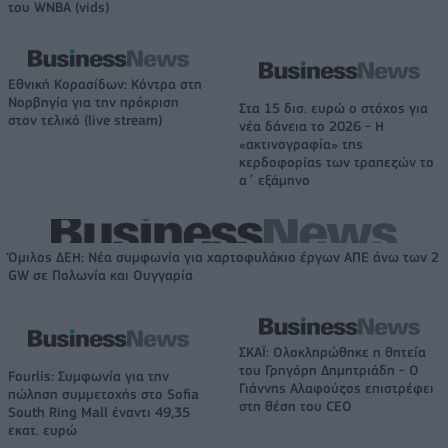
του WNBA (vids)
Εθνική Κορασίδων: Κόντρα στη
Νορβηγία για την πρόκριση
Στα 15 δισ. ευρώ ο στόχος για
στον τελικό (live stream)
νέα δάνεια το 2026 - Η
«ακτινογραφία» της
κερδοφορίας των τραπεζών το
α΄ εξάμηνο
Όμιλος ΔΕΗ: Νέα συμφωνία για χαρτοφυλάκιο έργων ΑΠΕ άνω των 2
GW σε Πολωνία και Ουγγαρία
ΣΚΑΪ: Ολοκληρώθηκε η θητεία
του Γρηγόρη Δημητριάδη - Ο
Fourlis: Συμφωνία για την
Γιάννης Αλαφούζος επιστρέφει
πώληση συμμετοχής στο Sofia
στη θέση του CEO
South Ring Mall έναντι 49,35
εκατ. ευρώ