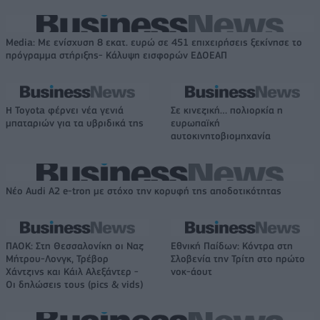
Media: Με ενίσχυση 8 εκατ. ευρώ σε 451 επιχειρήσεις ξεκίνησε το
πρόγραμμα στήριξης- Κάλυψη εισφορών ΕΔΟΕΑΠ
Η Toyota φέρνει νέα γενιά
Σε κινεζική… πολιορκία η
μπαταριών για τα υβριδικά της
ευρωπαϊκή
αυτοκινητοβιομηχανία
Νέο Audi A2 e-tron με στόχο την κορυφή της αποδοτικότητας
ΠΑΟΚ: Στη Θεσσαλονίκη οι Ναζ
Εθνική Παίδων: Κόντρα στη
Μήτρου-Λονγκ, Τρέβορ
Σλοβενία την Τρίτη στο πρώτο
Χάντζινς και Κάιλ Αλεξάντερ -
νοκ-άουτ
Οι δηλώσεις τους (pics & vids)