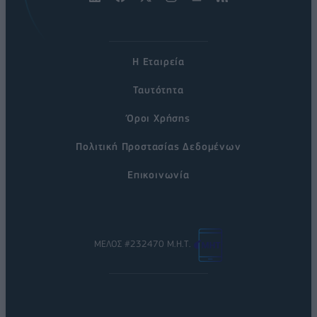
Η Εταιρεία
Ταυτότητα
Όροι Χρήσης
Πολιτική Προστασίας Δεδομένων
Επικοινωνία
ΜΕΛΟΣ #232470 Μ.Η.Τ.