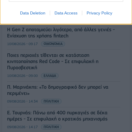
Ανασφάλιστα ΙΧ: Ψηφιακό «σαφάρι» προστίμων και
έλεγχος ενστάσεων με AI
Data Deletion
Data Access
Privacy Policy
10/08/2026 - 09:31
ΟΙΚΟΝΟΜΙΑ
Η Gen Z αποταμιεύει λιγότερο, από άλλες γενιές -
Ενίσχυση της χρήσης fintech
10/08/2026 - 09:17
ΟΙΚΟΝΟΜΙΑ
Ποιες περιοχές τίθενται σε κατάσταση
κινητοποίησης Red Code - Σε επιφυλακή η
Πυροσβεστική
10/08/2026 - 09:00
ΕΛΛΑΔΑ
Π. Μαρινάκης: «Το δημογραφικό δεν μπορεί να
περιμένει»
09/08/2026 - 14:34
ΠΟΛΙΤΙΚΗ
Ε. Τουρνάς: Πάνω από 400 πυρκαγιές σε δέκα
ημέρες - Σε επιφυλακή ο κρατικός μηχανισμός
09/08/2026 - 14:17
ΠΟΛΙΤΙΚΗ