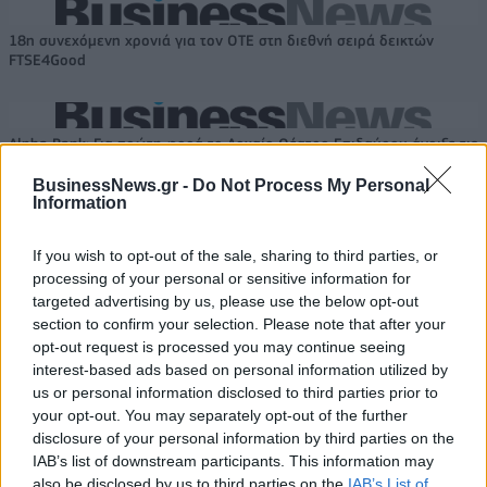
18η συνεχόμενη χρονιά για τον ΟΤΕ στη διεθνή σειρά δεικτών
FTSE4Good
Alpha Bank: Για πρώτη φορά το Αρχαίο Θέατρο Επιδαύρου άνοιξε τις
πύλες του σε όλους
BusinessNews.gr -
Do Not Process My Personal
Information
If you wish to opt-out of the sale, sharing to third parties, or
processing of your personal or sensitive information for
ΠΕΡΙΣΣΌΤΕΡΑ ΣΕ ΑΥΤΉ ΤΗΝ ΚΑΤΗΓΟΡΊΑ
targeted advertising by us, please use the below opt-out
section to confirm your selection. Please note that after your
opt-out request is processed you may continue seeing
interest-based ads based on personal information utilized by
us or personal information disclosed to third parties prior to
your opt-out. You may separately opt-out of the further
disclosure of your personal information by third parties on the
IAB’s list of downstream participants. This information may
also be disclosed by us to third parties on the
IAB’s List of