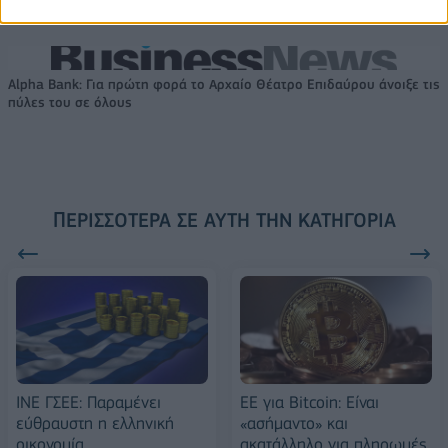
FTSE4Good
Alpha Bank: Για πρώτη φορά το Αρχαίο Θέατρο Επιδαύρου άνοιξε τις
πύλες του σε όλους
ΠΕΡΙΣΣΌΤΕΡΑ ΣΕ ΑΥΤΉ ΤΗΝ ΚΑΤΗΓΟΡΊΑ
ΙΝΕ ΓΣΕΕ: Παραμένει
ΕΕ για Bitcoin: Είναι
εύθραυστη η ελληνική
«ασήμαντο» και
οικονομία
ακατάλληλο για πληρωμές