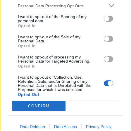
Personal Data Processing Opt Outs
I want to opt-out of the Sharing of my
personal data.
Β.Σ. Καρούλιας: Τζίρος 98,7
Deloitte Ελλάδος:
Opted In
εκατ. ευρώ και αύξηση κερδών
Χρηματοοικονομικός
57% - Τα νέα στοιχήματα σε
σύμβουλος της ΔΕΗ για την
I want to opt-out of the Sale of my
low & non alcohol
είσοδο στην πολωνική αγορά
Personal Data.
ενέργειας
Opted In
I want to opt-out of processing my
Personal Data for Targeted Advertising.
Opted In
Η Chery επενδύει 75 εκατ. δολάρια στην KG Mobility
I want to opt-out of Collection, Use,
Retention, Sale, and/or Sharing of my
Personal Data that Is Unrelated with the
Το FIAT 500 Hybrid τώρα από
Ατρόμητος και Novibet
Purposes for which it was collected.
Opted Out
18.990 ευρώ
συνεχίζουν μαζί: Ανανέωση της
συνεργασίας τους μέχρι το
2028
CONFIRM
Data Deletion
Data Access
Privacy Policy
18η συνεχόμενη χρονιά για τον ΟΤΕ στη διεθνή σειρά δεικτών