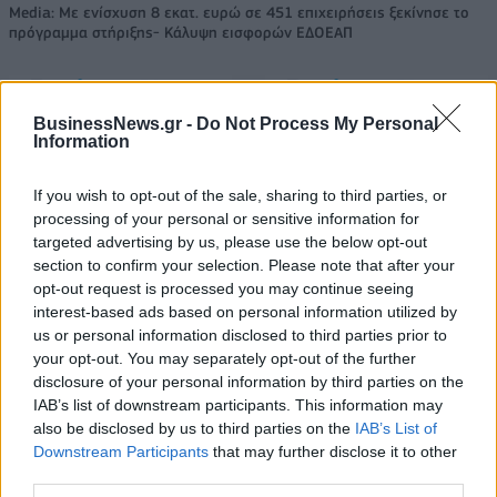
Media: Με ενίσχυση 8 εκατ. ευρώ σε 451 επιχειρήσεις ξεκίνησε το
πρόγραμμα στήριξης- Κάλυψη εισφορών ΕΔΟΕΑΠ
Η Toyota φέρνει νέα γενιά
Σε κινεζική… πολιορκία η
BusinessNews.gr -
Do Not Process My Personal
μπαταριών για τα υβριδικά της
ευρωπαϊκή
Information
αυτοκινητοβιομηχανία
If you wish to opt-out of the sale, sharing to third parties, or
processing of your personal or sensitive information for
targeted advertising by us, please use the below opt-out
Νέο Audi A2 e-tron με στόχο την κορυφή της αποδοτικότητας
section to confirm your selection. Please note that after your
opt-out request is processed you may continue seeing
interest-based ads based on personal information utilized by
Σασλόγλου: «Ξεχνάμε ό,τι έγινε
Εθνική Κορασίδων: Νίκησε με
us or personal information disclosed to third parties prior to
και προχωράμε»
74-65 τη Δανία και παίζει
your opt-out. You may separately opt-out of the further
ημιτελικό με τη Νορβηγία
disclosure of your personal information by third parties on the
IAB’s list of downstream participants. This information may
also be disclosed by us to third parties on the
IAB’s List of
Downstream Participants
that may further disclose it to other
Ελληνική Αναπτυξιακή Τράπεζα: Με «προίκα» 2 δισ. ευρώ ανοίγει
δρόμο για δάνεια έως 5 δισ. σε μικρομεσαίες
third parties.