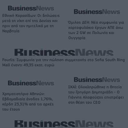
Εθνική Κορασίδων: Οι δηλώσεις
μετά τη νίκη επί της Δανίας και
Όμιλος ΔΕΗ: Νέα συμφωνία για
πριν από τον ημιτελικό με τη
χαρτοφυλάκιο έργων ΑΠΕ άνω
Νορβηγία
των 2 GW σε Πολωνία και
Ουγγαρία
Fourlis: Συμφωνία για την πώληση συμμετοχής στο Sofia South Ring
Mall έναντι 49,35 εκατ. ευρώ
ΣΚΑΪ: Ολοκληρώθηκε η θητεία
του Γρηγόρη Δημητριάδη - Ο
Χρηματιστήριο Αθηνών:
Γιάννης Αλαφούζος επιστρέφει
Εβδομαδιαία άνοδος 1,76%,
στη θέση του CEO
κέρδη 23,31% από τις αρχές
του έτους