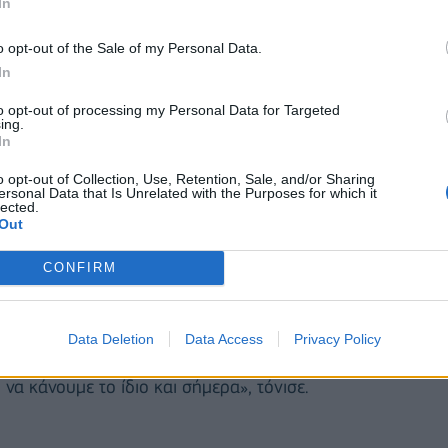
ας, Πάολο Τζεντιλόνι
δήλωσε ότι ο πόλεμος της
In
σε «πολύ σύνθετη κατάσταση». Όπως είπε, το πρώτο
o opt-out of the Sale of my Personal Data.
ς τους τελευταίους τρεις μήνες πέφτει η
In
 ενώ ο πληθωρισμός το Σεπτέμβριο έφτασε σε
to opt-out of processing my Personal Data for Targeted
ing.
In
-κλειδιά για την αντιμετώπιση αυτής της
o opt-out of Collection, Use, Retention, Sale, and/or Sharing
ή πρέπει να είναι συμπληρωματική της νομισματικής
ersonal Data that Is Unrelated with the Purposes for which it
lected.
 κυβερνήσεις για την αντιμετώπιση των τιμών στην
Out
, ώστε να μη προσθέτουν κι' άλλο στις
CONFIRM
α πρέπει να είναι προσωρινή και στοχευμένη σε
, ο συντονισμός των μέτρων σε ευρωπαϊκό επίπεδο
παντήσουμε συλλογικά στις σημερινές προκλήσεις με
Data Deletion
Data Access
Privacy Policy
τον κατακερματισμό της ενιαίας αγοράς στις πιο
 να κάνουμε το ίδιο και σήμερα», τόνισε.