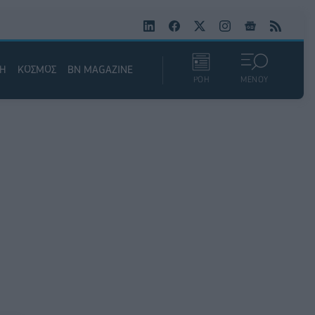
ΚΗ
ΚΟΣΜΟΣ
BN MAGAZINE
ΡΟΗ
ΜΕΝΟΥ