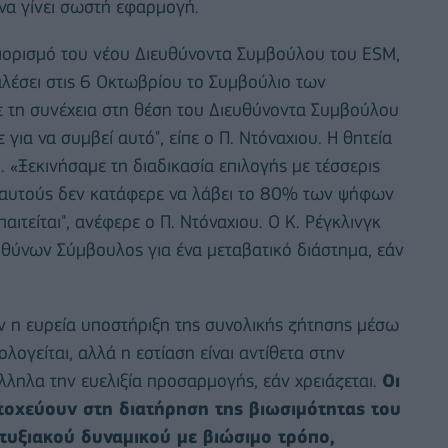
 να γίνει σωστή εφαρμογή.
 διορισμό του νέου Διευθύνοντα Συμβούλου του ESM,
λέσει στις 6 Οκτωβρίου το Συμβούλιο των
ε τη συνέχεια στη θέση του Διευθύνοντα Συμβούλου
για να συμβεί αυτό", είπε ο Π. Ντόναχιου. Η θητεία
 «Ξεκινήσαμε τη διαδικασία επιλογής με τέσσερις
 αυτούς δεν κατάφερε να λάβει το 80% των ψήφων
ιτείται", ανέφερε ο Π. Ντόναχιου. Ο Κ. Ρέγκλινγκ
ευθύνων Σύμβουλος για ένα μεταβατικό διάστημα, εάν
ν η ευρεία υποστήριξη της συνολικής ζήτησης μέσω
ογείται, αλλά η εστίαση είναι αντίθετα στην
ληλα την ευελιξία προσαρμογής, εάν χρειάζεται.
Οι
στοχεύουν στη διατήρηση της βιωσιμότητας του
τυξιακού δυναμικού με βιώσιμο τρόπο,