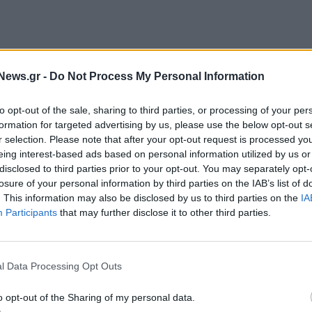
News.gr -
Do Not Process My Personal Information
ουργοί Οικονομικών συμφώνησαν ότι πρέπει να
to opt-out of the sale, sharing to third parties, or processing of your per
ύνους στις πληθωριστικές πιέσεις. «Αυτή η
formation for targeted advertising by us, please use the below opt-out s
r selection. Please note that after your opt-out request is processed y
στους εθνικούς προϋπολογισμούς για το επόμενο
eing interest-based ads based on personal information utilized by us or
ντομα, στο πλαίσιο υποβολής των σχεδίων των
disclosed to third parties prior to your opt-out. You may separately opt-
rogroup. Τόνισε, επίσης, ότι οι υπουργοί
losure of your personal information by third parties on the IAB’s list of
. This information may also be disclosed by us to third parties on the
IA
η μείωση της κατανάλωσης ενέργειας, η οποία είναι
Participants
that may further disclose it to other third parties.
ενέργειας και τη μείωση της εξάρτησης από τα
νει, επίσης στη δήλωσή του, ότι είναι σημαντική η
οση, στη διαφοροποίηση των πηγών ενέργειας και
l Data Processing Opt Outs
 άνθρακα.
o opt-out of the Sharing of my personal data.