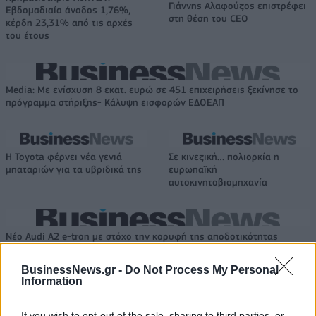
Γιάννης Αλαφούζος επιστρέφει
Εβδομαδιαία άνοδος 1,76%,
στη θέση του CEO
κέρδη 23,31% από τις αρχές
του έτους
Media: Με ενίσχυση 8 εκατ. ευρώ σε 451 επιχειρήσεις ξεκίνησε το
πρόγραμμα στήριξης- Κάλυψη εισφορών ΕΔΟΕΑΠ
Η Toyota φέρνει νέα γενιά
Σε κινεζική… πολιορκία η
μπαταριών για τα υβριδικά της
ευρωπαϊκή
αυτοκινητοβιομηχανία
Νέο Audi A2 e-tron με στόχο την κορυφή της αποδοτικότητας
BusinessNews.gr -
Do Not Process My Personal
Information
Σασλόγλου: «Ξεχνάμε ό,τι έγινε
Εθνική Κορασίδων: Νίκησε με
και προχωράμε»
74-65 τη Δανία και παίζει
If you wish to opt-out of the sale, sharing to third parties, or
ημιτελικό με τη Νορβηγία