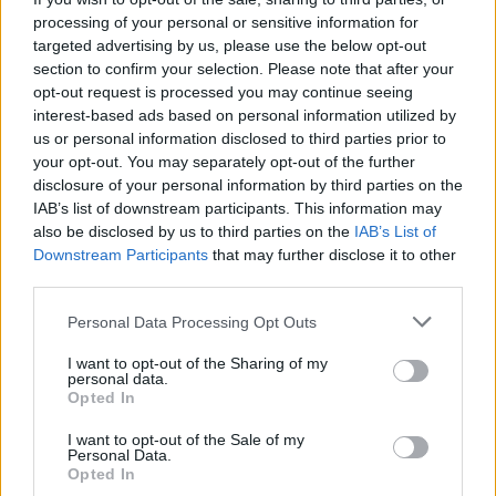
processing of your personal or sensitive information for
targeted advertising by us, please use the below opt-out
section to confirm your selection. Please note that after your
Ελληνική Αναπτυξιακή Τράπεζα: Με «προίκα» 2 δισ. ευρώ ανοίγει
opt-out request is processed you may continue seeing
δρόμο για δάνεια έως 5 δισ. σε μικρομεσαίες
interest-based ads based on personal information utilized by
us or personal information disclosed to third parties prior to
your opt-out. You may separately opt-out of the further
disclosure of your personal information by third parties on the
IAB’s list of downstream participants. This information may
Β.Σ. Καρούλιας: Τζίρος 98,7
Deloitte Ελλάδος:
also be disclosed by us to third parties on the
IAB’s List of
εκατ. ευρώ και αύξηση κερδών
Χρηματοοικονομικός
Downstream Participants
that may further disclose it to other
57% - Τα νέα στοιχήματα σε
σύμβουλος της ΔΕΗ για την
low & non alcohol
είσοδο στην πολωνική αγορά
third parties.
ενέργειας
Personal Data Processing Opt Outs
I want to opt-out of the Sharing of my
personal data.
Η Chery επενδύει 75 εκατ. δολάρια στην KG Mobility
Opted In
I want to opt-out of the Sale of my
Personal Data.
Το FIAT 500 Hybrid τώρα από
Ατρόμητος και Novibet
Opted In
18.990 ευρώ
συνεχίζουν μαζί: Ανανέωση της