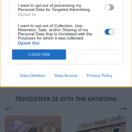
συνεργασίας τους μέχρι το
I want to opt-out of processing my
2028
Personal Data for Targeted Advertising.
Opted In
I want to opt-out of Collection, Use,
Retention, Sale, and/or Sharing of my
18η συνεχόμενη χρονιά για τον ΟΤΕ στη διεθνή σειρά δεικτών
Personal Data that Is Unrelated with the
FTSE4Good
Purposes for which it was collected.
Opted Out
CONFIRM
Alpha Bank: Για πρώτη φορά το Αρχαίο Θέατρο Επιδαύρου άνοιξε τις
πύλες του σε όλους
Data Deletion
Data Access
Privacy Policy
ΠΕΡΙΣΣΌΤΕΡΑ ΣΕ ΑΥΤΉ ΤΗΝ ΚΑΤΗΓΟΡΊΑ