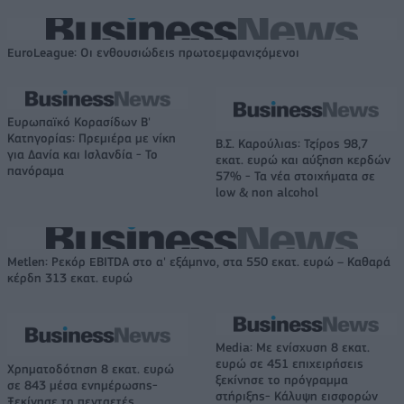
EuroLeague: Οι ενθουσιώδεις πρωτοεμφανιζόμενοι
Ευρωπαϊκό Κορασίδων Β'
Κατηγορίας: Πρεμιέρα με νίκη
Β.Σ. Καρούλιας: Τζίρος 98,7
για Δανία και Ισλανδία - Το
εκατ. ευρώ και αύξηση κερδών
πανόραμα
57% - Τα νέα στοιχήματα σε
low & non alcohol
Metlen: Ρεκόρ EBITDA στο α' εξάμηνο, στα 550 εκατ. ευρώ – Καθαρά
κέρδη 313 εκατ. ευρώ
Media: Με ενίσχυση 8 εκατ.
ευρώ σε 451 επιχειρήσεις
Χρηματοδότηση 8 εκατ. ευρώ
ξεκίνησε το πρόγραμμα
σε 843 μέσα ενημέρωσης-
στήριξης- Κάλυψη εισφορών
Ξεκίνησε το πενταετές