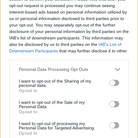
opt-out request is processed you may continue seeing
interest-based ads based on personal information utilized by
us or personal information disclosed to third parties prior to
Alpha Bank: Για πρώτη φορά το Αρχαίο Θέατρο Επιδαύρου άνοιξε τις
your opt-out. You may separately opt-out of the further
πύλες του σε όλους
disclosure of your personal information by third parties on the
IAB’s list of downstream participants. This information may
also be disclosed by us to third parties on the
IAB’s List of
Downstream Participants
that may further disclose it to other
ESG Report 2025: Πώς η ΑΒ Βασιλόπουλος μετατρέπει τη
βιωσιμότητα σε καθημερινή πράξη
third parties.
Personal Data Processing Opt Outs
I want to opt-out of the Sharing of my
personal data.
Opted In
ΠΕΡΙΣΣΌΤΕΡΑ ΣΕ ΑΥΤΉ ΤΗΝ ΚΑΤΗΓΟΡΊΑ
I want to opt-out of the Sale of my
Personal Data.
Opted In
I want to opt-out of processing my
Personal Data for Targeted Advertising.
Opted In
Δημοπρασία 6μηνων