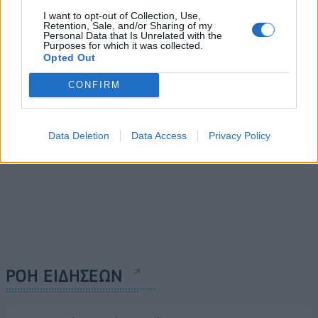
εντόκων στις 30
Τεκμήρια: Απομένουν λίγες
I want to opt-out of Collection, Use,
Retention, Sale, and/or Sharing of my
Δεκεμβρίου
ημέρες για να τα καλύψετε
Personal Data that Is Unrelated with the
χωρίς να πληρώσετε φόρο
Purposes for which it was collected.
23/12/2020 - 13:15
Opted Out
23/12/2020 - 11:00
CONFIRM
Data Deletion
Data Access
Privacy Policy
ΡΟΗ ΕΙΔΗΣΕΩΝ