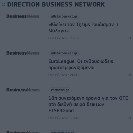
DIRECTION BUSINESS NETWORK
allstarbasket.gr
«Κλείνει τον Τζέιμς Γουάισμαν η
Μάλαγα»
06/08/2026 - 21:11
allstarbasket.gr
EuroLeague: Οι ενθουσιώδεις
πρωτοεμφανιζόμενοι
06/08/2026 - 20:41
csrnews.gr
18η συνεχόμενη χρονιά για τον ΟΤΕ
στη διεθνή σειρά δεικτών
FTSE4Good
06/08/2026 - 11:42
advertising.gr