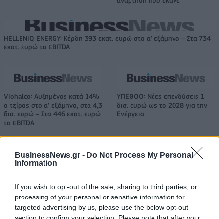
ανάρτηση που έκανε
HELLENiQ ENERGY: Κέρδη 393 εκατ. ευρώ στο α' εξάμηνο – Στα 734
εκατ. ευρώ τα EBITDA
Viohalco: Αυξημένος κατά 14%
ΥΠΕΘΟΟ: Νέες επενδύσεις 1
ο τζίρος στο α' εξάμηνο, στα 4,3
δισ. ευρώ ως το 2028 για την
δισ. ευρώ – Στα 446 εκατ. ευρώ
Ενέργεια
τα EBITDA
BusinessNews.gr -
Do Not Process My Personal
Η συμφωνία Arval-Athlon αναδιαμορφώνει την αγορά leasing
Information
If you wish to opt-out of the sale, sharing to third parties, or
processing of your personal or sensitive information for
VW: Η δύσκολη εξίσωση της
18η συνεχόμενη χρονιά για τον
αναδιάρθρωσης
ΟΤΕ στη διεθνή σειρά δεικτών
targeted advertising by us, please use the below opt-out
FTSE4Good
section to confirm your selection. Please note that after your