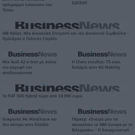
ΕΔΟΕΑΠ
πρόγραμμα ενίσχυσης του
Τύπου
IAB Hellas: Νέα Διοικούσα Επιτροπή και νέο Διοικητικό Συμβούλιο -
Πρόεδρος ο Γαληνός Γιαγλής
Νέο Audi A2 e-tron με στόχο
Η Chery επενδύει 75 εκατ.
την κορυφή της
δολάρια στην KG Mobility
αποδοτικότητας
Το FIAT 500 Hybrid τώρα από 18.990 ευρώ
Ουκρανία: Με Μίχαϊλιουκ και
Πάρκερ: «Όνειρό μου να
Λεν κόντρα στην Ελλάδα
κατακτήσω το ΝΒΑ Europe με τη
Βιλερμπάν» - Η διευκρινιστική