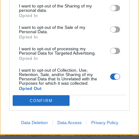
πύλες του σε όλους
I want to opt-out of the Sharing of my
personal data.
Opted In
ESG Report 2025: Πώς η ΑΒ Βασιλόπουλος μετατρέπει τη
I want to opt-out of the Sale of my
βιωσιμότητα σε καθημερινή πράξη
Personal Data.
Opted In
I want to opt-out of processing my
Personal Data for Targeted Advertising.
Opted In
ΠΕΡΙΣΣΌΤΕΡΑ ΣΕ ΑΥΤΉ ΤΗΝ ΚΑΤΗΓΟΡΊΑ
I want to opt-out of Collection, Use,
Retention, Sale, and/or Sharing of my
Personal Data that Is Unrelated with the
Purposes for which it was collected.
Opted Out
CONFIRM
Μέτρα για τον κορονοϊό: Τι
Ο κλάδος Εμπορίας
Data Deletion
Data Access
Privacy Policy
ισχύει για τηλεργασία,
Πετρελαιοειδών πυλώνας
αναστολή συμβάσεων και
οικονομικής ανάπτυξης και