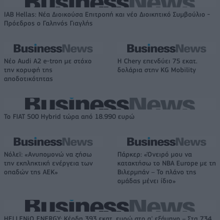
IAB Hellas: Νέα Διοικούσα Επιτροπή και νέο Διοικητικό Συμβούλιο -
Πρόεδρος ο Γαληνός Γιαγλής
Νέο Audi A2 e-tron με στόχο
Η Chery επενδύει 75 εκατ.
την κορυφή της
δολάρια στην KG Mobility
αποδοτικότητας
Το FIAT 500 Hybrid τώρα από 18.990 ευρώ
Νόλεϊ: «Ανυπομονώ να ζήσω
Πάρκερ: «Όνειρό μου να
την εκπληκτική ενέργεια των
κατακτήσω το ΝΒΑ Europe με τη
οπαδών της ΑΕΚ»
Βιλερμπάν – Το πλάνο της
ομάδας μένει ίδιο»
HELLENiQ ENERGY: Κέρδη 393 εκατ. ευρώ στο α' εξάμηνο – Στα 734