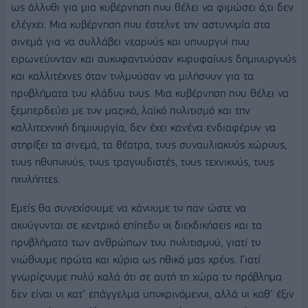
ως άλλοθι για μια κυβέρνηση που θέλει να φιμώσει ό,τι δεν
ελέγχει. Μια κυβέρνηση που έστελνε την αστυνομία στα
σινεμά για να συλλάβει νεαρούς και υπουργοί που
ειρωνεύονταν και συκοφαντούσαν κορυφαίους δημιουργούς
και καλλιτέχνες όταν τολμούσαν να μιλήσουν για τα
προβλήματα του κλάδου τους. Μια κυβέρνηση που θέλει να
ξεμπερδεύει με τον μαζικό, λαϊκό πολιτισμό και την
καλλιτεχνική δημιουργία, δεν έχει κανένα ενδιαφέρον να
στηρίξει τα σινεμά, τα θέατρα, τους συναυλιακούς χώρους,
τους ηθοποιούς, τους τραγουδιστές, τους τεχνικούς, τους
ηχολήπτες.
Εμείς θα συνεχίσουμε να κάνουμε το παν ώστε να
ακούγονται σε κεντρικό επίπεδο οι διεκδικήσεις και τα
προβλήματα των ανθρώπων του πολιτισμού, γιατί το
νιώθουμε πρώτα και κύρια ως ηθικό μας χρέος. Γιατί
γνωρίζουμε πολύ καλά ότι σε αυτή τη χώρα το πρόβλημα
δεν είναι οι κατ’ επάγγελμα υποκρινόμενοι, αλλά οι καθ’ έξιν