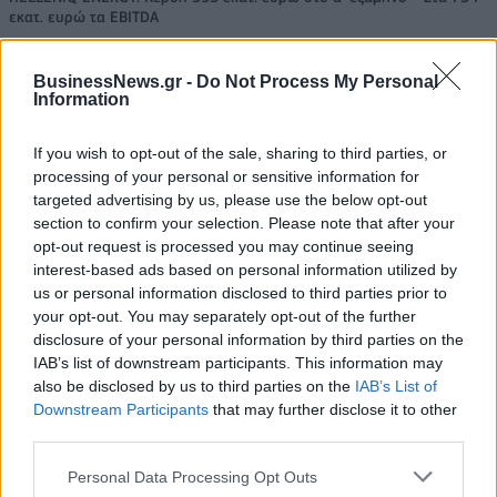
εκατ. ευρώ τα EBITDA
BusinessNews.gr -
Do Not Process My Personal
Information
Viohalco: Αυξημένος κατά 14%
ΥΠΕΘΟΟ: Νέες επενδύσεις 1
ο τζίρος στο α' εξάμηνο, στα 4,3
δισ. ευρώ ως το 2028 για την
If you wish to opt-out of the sale, sharing to third parties, or
δισ. ευρώ – Στα 446 εκατ. ευρώ
Ενέργεια
processing of your personal or sensitive information for
τα EBITDA
targeted advertising by us, please use the below opt-out
section to confirm your selection. Please note that after your
opt-out request is processed you may continue seeing
interest-based ads based on personal information utilized by
Η συμφωνία Arval-Athlon αναδιαμορφώνει την αγορά leasing
us or personal information disclosed to third parties prior to
your opt-out. You may separately opt-out of the further
disclosure of your personal information by third parties on the
VW: Η δύσκολη εξίσωση της
18η συνεχόμενη χρονιά για τον
IAB’s list of downstream participants. This information may
αναδιάρθρωσης
ΟΤΕ στη διεθνή σειρά δεικτών
also be disclosed by us to third parties on the
IAB’s List of
FTSE4Good
Downstream Participants
that may further disclose it to other
third parties.
Personal Data Processing Opt Outs
Alpha Bank: Για πρώτη φορά το Αρχαίο Θέατρο Επιδαύρου άνοιξε τις