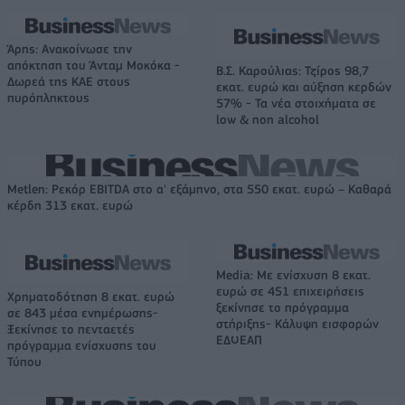
Άρης: Ανακοίνωσε την
απόκτηση του Άνταμ Μοκόκα -
Β.Σ. Καρούλιας: Τζίρος 98,7
Δωρεά της ΚΑΕ στους
εκατ. ευρώ και αύξηση κερδών
πυρόπληκτους
57% - Τα νέα στοιχήματα σε
low & non alcohol
Metlen: Ρεκόρ EBITDA στο α' εξάμηνο, στα 550 εκατ. ευρώ – Καθαρά
κέρδη 313 εκατ. ευρώ
Media: Με ενίσχυση 8 εκατ.
ευρώ σε 451 επιχειρήσεις
Χρηματοδότηση 8 εκατ. ευρώ
ξεκίνησε το πρόγραμμα
σε 843 μέσα ενημέρωσης-
στήριξης- Κάλυψη εισφορών
Ξεκίνησε το πενταετές
ΕΔΟΕΑΠ
πρόγραμμα ενίσχυσης του
Τύπου