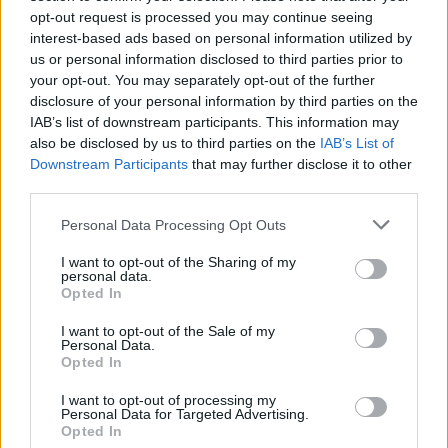
Alpha Bank: Για πρώτη φορά το Αρχαίο Θέατρο Επιδαύρου άνοιξε τις
opt-out request is processed you may continue seeing
πύλες του σε όλους
interest-based ads based on personal information utilized by
us or personal information disclosed to third parties prior to
your opt-out. You may separately opt-out of the further
disclosure of your personal information by third parties on the
IAB’s list of downstream participants. This information may
also be disclosed by us to third parties on the
IAB’s List of
ΠΕΡΙΣΣΌΤΕΡΑ ΣΕ ΑΥΤΉ ΤΗΝ ΚΑΤΗΓΟΡΊΑ
Downstream Participants
that may further disclose it to other
third parties.
Personal Data Processing Opt Outs
I want to opt-out of the Sharing of my
personal data.
Opted In
Υπουργείο Εργασίας: Αύριο
I want to opt-out of the Sale of my
η καταβολή ενίσχυσης
Κομισιόν: Η Galileo Green
Personal Data.
ειδικού σκοπού σε 424
Opted In
Lane διευκολύνει τη
επιστήμονες
διασυνοριακή κυκλοφορία
I want to opt-out of processing my
εμπορευμάτων
04/06/2020 - 15:50
Personal Data for Targeted Advertising.
Opted In
04/06/2020 - 16:03