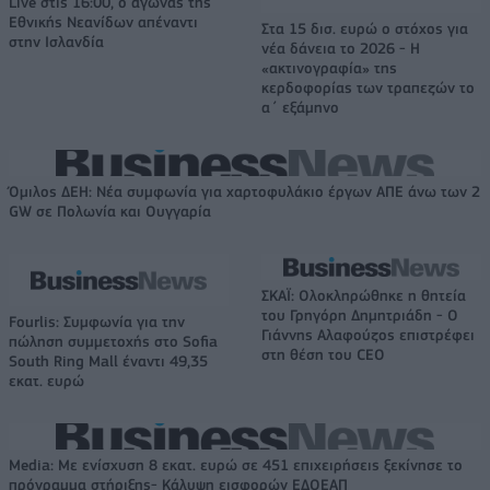
Live στις 16:00, ο αγώνας της
Εθνικής Νεανίδων απέναντι
Στα 15 δισ. ευρώ ο στόχος για
στην Ισλανδία
νέα δάνεια το 2026 - Η
«ακτινογραφία» της
κερδοφορίας των τραπεζών το
α΄ εξάμηνο
Όμιλος ΔΕΗ: Νέα συμφωνία για χαρτοφυλάκιο έργων ΑΠΕ άνω των 2
GW σε Πολωνία και Ουγγαρία
ΣΚΑΪ: Ολοκληρώθηκε η θητεία
του Γρηγόρη Δημητριάδη - Ο
Fourlis: Συμφωνία για την
Γιάννης Αλαφούζος επιστρέφει
πώληση συμμετοχής στο Sofia
στη θέση του CEO
South Ring Mall έναντι 49,35
εκατ. ευρώ
Media: Με ενίσχυση 8 εκατ. ευρώ σε 451 επιχειρήσεις ξεκίνησε το
πρόγραμμα στήριξης- Κάλυψη εισφορών ΕΔΟΕΑΠ