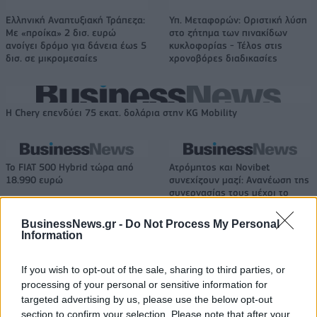
Ελληνική Αναπτυξιακή Τράπεζα:
Υπ. Μεταφορών: Οριστική λύση
Με «προίκα» 2 δισ. ευρώ
στο ζήτημα των πινακίδων
ανοίγει δρόμο για δάνεια έως 5
κυκλοφορίας - Τέλος στις
δισ. σε μικρομεσαίες
χρονοβόρες διαδικασίες
Η Chery επενδύει 75 εκατ. δολάρια στην KG Mobility
Το FIAT 500 Hybrid τώρα από
Ατρόμητος και Novibet
18.990 ευρώ
συνεχίζουν μαζί: Ανανέωση της
συνεργασίας τους μέχρι το
2028
BusinessNews.gr -
Do Not Process My Personal
Information
18η συνεχόμενη χρονιά για τον ΟΤΕ στη διεθνή σειρά δεικτών
If you wish to opt-out of the sale, sharing to third parties, or
FTSE4Good
processing of your personal or sensitive information for
targeted advertising by us, please use the below opt-out
section to confirm your selection. Please note that after your