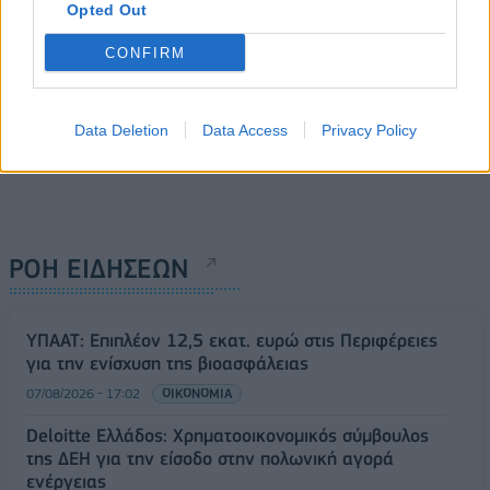
Opted Out
CONFIRM
Data Deletion
Data Access
Privacy Policy
ΡΟΗ ΕΙΔΗΣΕΩΝ
ΥΠΑΑΤ: Επιπλέον 12,5 εκατ. ευρώ στις Περιφέρειες
για την ενίσχυση της βιοασφάλειας
07/08/2026 - 17:02
ΟΙΚΟΝΟΜΙΑ
Deloitte Ελλάδος: Χρηματοοικονομικός σύμβουλος
της ΔΕΗ για την είσοδο στην πολωνική αγορά
ενέργειας