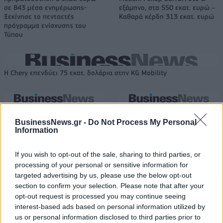
σε 843 μέσα ενημέρωσης-
εξάμηνο, στα 550 εκατ. ευρώ –
Ξεκίνησε το πενταετές
Καθαρά κέρδη 313 εκατ. ευρώ
πρόγραμμα ενίσχυσης του
Τύπου
Η Chery επενδύει 75 εκατ. δολάρια στην KG Mobility
Το FIAT 500 Hybrid τώρα από
Ατρόμητος και Novibet
18.990 ευρώ
συνεχίζουν μαζί: Ανανέωση της
BusinessNews.gr -
Do Not Process My Personal
συνεργασίας τους μέχρι το
Information
2028
If you wish to opt-out of the sale, sharing to third parties, or
processing of your personal or sensitive information for
targeted advertising by us, please use the below opt-out
18η συνεχόμενη χρονιά για τον ΟΤΕ στη διεθνή σειρά δεικτών
FTSE4Good
section to confirm your selection. Please note that after your
opt-out request is processed you may continue seeing
interest-based ads based on personal information utilized by
us or personal information disclosed to third parties prior to