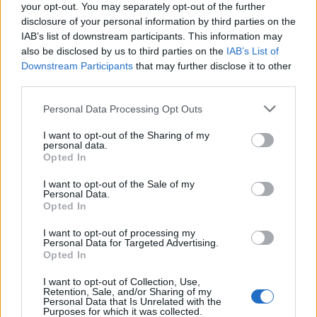
Alpha Bank: Για πρώτη φορά το Αρχαίο Θέατρο Επιδαύρου άνοιξε τις
your opt-out. You may separately opt-out of the further
πύλες του σε όλους
disclosure of your personal information by third parties on the
IAB’s list of downstream participants. This information may
also be disclosed by us to third parties on the
IAB’s List of
Downstream Participants
that may further disclose it to other
third parties.
ΠΕΡΙΣΣΌΤΕΡΑ ΣΕ ΑΥΤΉ ΤΗΝ ΚΑΤΗΓΟΡΊΑ
Personal Data Processing Opt Outs
I want to opt-out of the Sharing of my
personal data.
Opted In
I want to opt-out of the Sale of my
Personal Data.
Νέο ιστορικό ρεκόρ
Opted In
εξαγωγών στα 33,4 δισ.
Παυλόπουλος: Καμία
ευρώ για το 2019
διαπραγμάτευση για το
I want to opt-out of processing my
Personal Data for Targeted Advertising.
ψευτομνημόνιο Τουρκίας-
21/02/2020 - 12:10
Opted In
Λιβύης
21/02/2020 - 12:40
I want to opt-out of Collection, Use,
Retention, Sale, and/or Sharing of my
Personal Data that Is Unrelated with the
Purposes for which it was collected.