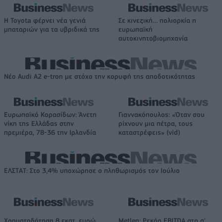
Η Toyota φέρνει νέα γενιά
Σε κινεζική… πολιορκία η
μπαταριών για τα υβριδικά της
ευρωπαϊκή
αυτοκινητοβιομηχανία
Νέο Audi A2 e-tron με στόχο την κορυφή της αποδοτικότητας
Ευρωπαϊκό Κορασίδων: Άνετη
Γιαννακόπουλος: «Όταν σου
νίκη της Ελλάδας στην
ρίχνουν μια πέτρα, τους
πρεμιέρα, 78-36 την Ιρλανδία
καταστρέφεις» (vid)
ΕΛΣΤΑΤ: Στο 3,4% υποχώρησε ο πληθωρισμός τον Ιούλιο
Χρηματοδότηση 8 εκατ. ευρώ
Metlen: Ρεκόρ EBITDA στο α'