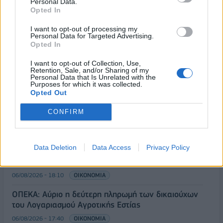
Personal Data.
Opted In
I want to opt-out of processing my
Personal Data for Targeted Advertising.
Opted In
I want to opt-out of Collection, Use,
Retention, Sale, and/or Sharing of my
ΡΟΗ ΕΙΔΗΣΕΩΝ
Personal Data that Is Unrelated with the
Purposes for which it was collected.
Opted Out
Άνοδος του πετρελαίου μετά τις απειλές του Ιράν
CONFIRM
για τα Στενά του Ορμούζ
07/08/2026 - 08:13
ΚΟΣΜΟΣ
Data Deletion
Data Access
Privacy Policy
Χρηματιστήριο: Πτώση κατά 0,59%, στα 320,42
εκατ. ευρώ ο τζίρος
06/08/2026 - 18:10
ΟΙΚΟΝΟΜΙΑ
ΟΠΕΚΑ: Αύριο η δεύτερη πληρωμή των δικαιούχων
του Λογαριασμού Αγροτικής Εστίας
06/08/2026 - 17:40
ΟΙΚΟΝΟΜΙΑ