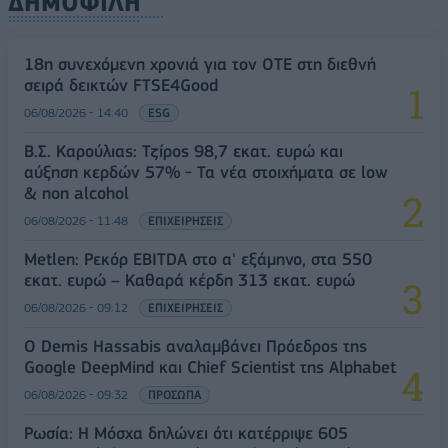
ΔΗΜΟΦΙΛΗ
18η συνεχόμενη χρονιά για τον ΟΤΕ στη διεθνή
σειρά δεικτών FTSE4Good
06/08/2026 - 14:40
ESG
Β.Σ. Καρούλιας: Τζίρος 98,7 εκατ. ευρώ και
αύξηση κερδών 57% - Τα νέα στοιχήματα σε low
& non alcohol
06/08/2026 - 11:48
ΕΠΙΧΕΙΡΗΣΕΙΣ
Metlen: Ρεκόρ EBITDA στο α' εξάμηνο, στα 550
εκατ. ευρώ – Καθαρά κέρδη 313 εκατ. ευρώ
06/08/2026 - 09:12
ΕΠΙΧΕΙΡΗΣΕΙΣ
Ο Demis Hassabis αναλαμβάνει Πρόεδρος της
Google DeepMind και Chief Scientist της Alphabet
06/08/2026 - 09:32
ΠΡΟΣΩΠΑ
Ρωσία: Η Μόσχα δηλώνει ότι κατέρριψε 605