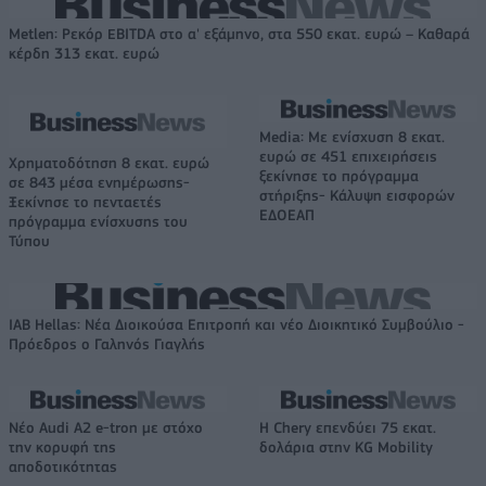
Metlen: Ρεκόρ EBITDA στο α' εξάμηνο, στα 550 εκατ. ευρώ – Καθαρά
κέρδη 313 εκατ. ευρώ
Media: Με ενίσχυση 8 εκατ.
ευρώ σε 451 επιχειρήσεις
Χρηματοδότηση 8 εκατ. ευρώ
ξεκίνησε το πρόγραμμα
σε 843 μέσα ενημέρωσης-
στήριξης- Κάλυψη εισφορών
Ξεκίνησε το πενταετές
ΕΔΟΕΑΠ
πρόγραμμα ενίσχυσης του
Τύπου
IAB Hellas: Νέα Διοικούσα Επιτροπή και νέο Διοικητικό Συμβούλιο -
Πρόεδρος ο Γαληνός Γιαγλής
Νέο Audi A2 e-tron με στόχο
Η Chery επενδύει 75 εκατ.
την κορυφή της
δολάρια στην KG Mobility
αποδοτικότητας