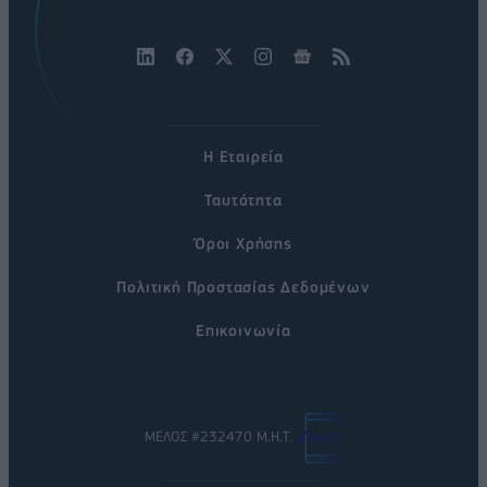
Η Εταιρεία
Ταυτότητα
Όροι Χρήσης
Πολιτική Προστασίας Δεδομένων
Επικοινωνία
ΜΕΛΟΣ #232470 Μ.Η.Τ.