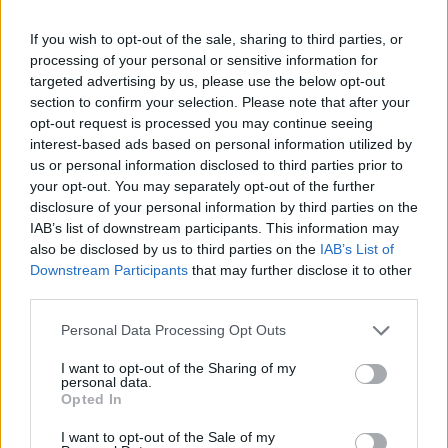
ΠΕΡΙΣΣΌΤΕΡΑ ΣΕ ΑΥΤΉ ΤΗΝ ΚΑΤΗΓΟΡΊΑ
If you wish to opt-out of the sale, sharing to third parties, or
processing of your personal or sensitive information for
targeted advertising by us, please use the below opt-out
section to confirm your selection. Please note that after your
opt-out request is processed you may continue seeing
interest-based ads based on personal information utilized by
us or personal information disclosed to third parties prior to
your opt-out. You may separately opt-out of the further
disclosure of your personal information by third parties on the
Επίδομα παιδιού: Πότε
ΕΒΕΠ: Η 11αδα των
IAB’s list of downstream participants. This information may
πληρώνεται η τελευταία
βασικών αλλαγών σε
also be disclosed by us to third parties on the
IAB’s List of
δόση για το 2019,
συντάξεις και εισφορές
Downstream Participants
that may further disclose it to other
ξεκινούν οι αιτήσεις
στο νέο ασφαλιστικό
third parties.
19/02/2020 - 09:20
19/02/2020 - 10:14
Personal Data Processing Opt Outs
I want to opt-out of the Sharing of my
personal data.
Opted In
I want to opt-out of the Sale of my