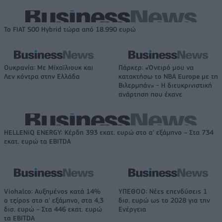
Το FIAT 500 Hybrid τώρα από 18.990 ευρώ
Ουκρανία: Με Μίχαϊλιουκ και
Πάρκερ: «Όνειρό μου να
Λεν κόντρα στην Ελλάδα
κατακτήσω το ΝΒΑ Europe με τη
Βιλερμπάν» - Η διευκρινιστική
ανάρτηση που έκανε
HELLENiQ ENERGY: Κέρδη 393 εκατ. ευρώ στο α' εξάμηνο – Στα 734
εκατ. ευρώ τα EBITDA
Viohalco: Αυξημένος κατά 14%
ΥΠΕΘΟΟ: Νέες επενδύσεις 1
ο τζίρος στο α' εξάμηνο, στα 4,3
δισ. ευρώ ως το 2028 για την
δισ. ευρώ – Στα 446 εκατ. ευρώ
Ενέργεια
τα EBITDA