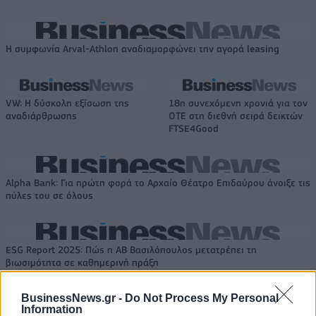
Η συμφωνία Arval-Athlon αναδιαμορφώνει την αγορά leasing
VW: Η δύσκολη εξίσωση της
18η συνεχόμενη χρονιά για τον
αναδιάρθρωσης
ΟΤΕ στη διεθνή σειρά δεικτών
FTSE4Good
Alpha Bank: Για πρώτη φορά το Αρχαίο Θέατρο Επιδαύρου άνοιξε τις
πύλες του σε όλους
ESG Report 2025: Πώς η ΑΒ Βασιλόπουλος μετατρέπει τη
βιωσιμότητα σε καθημερινή πράξη
BusinessNews.gr -
Do Not Process My Personal
Information