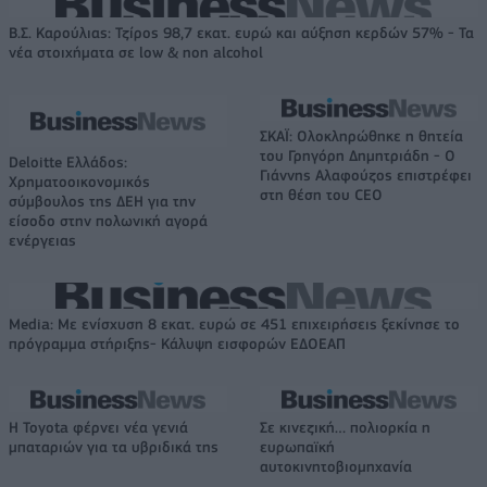
Β.Σ. Καρούλιας: Τζίρος 98,7 εκατ. ευρώ και αύξηση κερδών 57% - Τα
νέα στοιχήματα σε low & non alcohol
ΣΚΑΪ: Ολοκληρώθηκε η θητεία
του Γρηγόρη Δημητριάδη - Ο
Deloitte Ελλάδος:
Γιάννης Αλαφούζος επιστρέφει
Χρηματοοικονομικός
στη θέση του CEO
σύμβουλος της ΔΕΗ για την
είσοδο στην πολωνική αγορά
ενέργειας
Media: Με ενίσχυση 8 εκατ. ευρώ σε 451 επιχειρήσεις ξεκίνησε το
πρόγραμμα στήριξης- Κάλυψη εισφορών ΕΔΟΕΑΠ
Η Toyota φέρνει νέα γενιά
Σε κινεζική… πολιορκία η
μπαταριών για τα υβριδικά της
ευρωπαϊκή
αυτοκινητοβιομηχανία