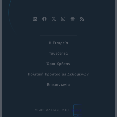
Η Εταιρεία
Ταυτότητα
Όροι Χρήσης
Πολιτική Προστασίας Δεδομένων
Επικοινωνία
ΜΕΛΟΣ #232470 Μ.Η.Τ.