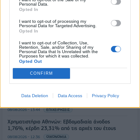
Personal Data.
Opted In
I want to opt-out of processing my
Personal Data for Targeted Advertising.
Opted In
ΡΟΗ ΕΙΔΗΣΕΩΝ
I want to opt-out of Collection, Use,
Retention, Sale, and/or Sharing of my
Personal Data that Is Unrelated with the
Purposes for which it was collected.
Υπουργείο Εργασίας: Ο “χάρτης” των πληρωμών
Opted Out
από τον e-ΕΦΚΑ και τη ΔΥΠΑ έως τις 14 Αυγούστου
CONFIRM
08/08/2026 - 12:58
ΟΙΚΟΝΟΜΙΑ
Οι Hamilton Reserve Bank και SEE Capital
Hamilton Ltd. συνάπτουν συμφωνία υπηρεσιών
Data Deletion
Data Access
Privacy Policy
μάρκετινγκ
08/08/2026 - 13:44
ΕΠΙΧΕΙΡΗΣΕΙΣ
Χρηματιστήριο Αθηνών: Εβδομαδιαία άνοδος
1,76%, κέρδη 23,31% από τις αρχές του έτους
08/08/2026 - 12:36
ΟΙΚΟΝΟΜΙΑ