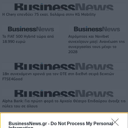
Η Chery επενδύει 75 εκατ. δολάρια στην KG Mobility
Το FIAT 500 Hybrid τώρα από
Ατρόμητος και Novibet
18.990 ευρώ
συνεχίζουν μαζί: Ανανέωση της
συνεργασίας τους μέχρι το
2028
18η συνεχόμενη χρονιά για τον ΟΤΕ στη διεθνή σειρά δεικτών
FTSE4Good
Alpha Bank: Για πρώτη φορά το Αρχαίο Θέατρο Επιδαύρου άνοιξε τις
πύλες του σε όλους
BusinessNews.gr -
Do Not Process My Personal