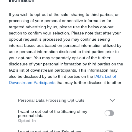
Information
ΠΕΡΙΣΣΌΤΕΡΑ ΣΕ ΑΥΤΉ ΤΗΝ ΚΑΤΗΓΟΡΊΑ
If you wish to opt-out of the sale, sharing to third parties, or
processing of your personal or sensitive information for
targeted advertising by us, please use the below opt-out
section to confirm your selection. Please note that after your
opt-out request is processed you may continue seeing
interest-based ads based on personal information utilized by
us or personal information disclosed to third parties prior to
Πρωτογενές πλεόνασμα:
your opt-out. You may separately opt-out of the further
Στα 4,96 δισ. ευρώ για το
World Economic Forum:
disclosure of your personal information by third parties on the
2019
Στο επίκεντρο η κλιματική
IAB’s list of downstream participants. This information may
αλλαγή και όχι η οικονομία
15/01/2020 - 12:04
also be disclosed by us to third parties on the
IAB’s List of
Downstream Participants
that may further disclose it to other
15/01/2020 - 13:43
third parties.
Personal Data Processing Opt Outs
I want to opt-out of the Sharing of my
personal data.
Opted In
I want to opt-out of the Sale of my