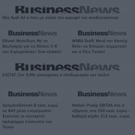
Νέο Audi A2 e-tron με στόχο την κορυφή της αποδοτικότητας
Εθνική Νεανίδων: Με τη
WNBA Draft: Μετά τον Καντέρ
Βουλγαρία για τις θέσεις 5-8
θέλει να δηλώσει συμμετοχή
του Ευρωμπάσκετ (live stream)
και ο Ρόις Γουάιτ!
ΕΛΣΤΑΤ: Στο 3,4% υποχώρησε ο πληθωρισμός τον Ιούλιο
Χρηματοδότηση 8 εκατ. ευρώ
Metlen: Ρεκόρ EBITDA στο α'
σε 843 μέσα ενημέρωσης-
εξάμηνο, στα 550 εκατ. ευρώ –
Ξεκίνησε το πενταετές
Καθαρά κέρδη 313 εκατ. ευρώ
πρόγραμμα ενίσχυσης του
Τύπου