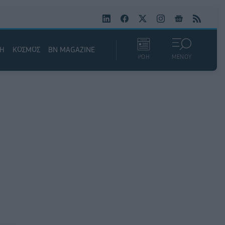
ΚΗ
ΚΟΣΜΟΣ
BN MAGAZINE
ΡΟΗ
ΜΕΝΟΥ