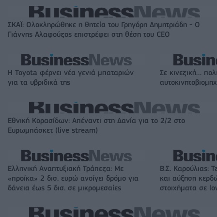
ΣΚΑΪ: Ολοκληρώθηκε η θητεία του Γρηγόρη Δημητριάδη - Ο
Γιάννης Αλαφούζος επιστρέφει στη θέση του CEO
Η Toyota φέρνει νέα γενιά μπαταριών
Σε κινεζική… πολ
για τα υβριδικά της
αυτοκινητοβιομη
Εθνική Κορασίδων: Απέναντι στη Δανία για το 2/2 στο
Ευρωμπάσκετ (live stream)
Ελληνική Αναπτυξιακή Τράπεζα: Με
Β.Σ. Καρούλιας: Τ
«προίκα» 2 δισ. ευρώ ανοίγει δρόμο για
και αύξηση κερδ
δάνεια έως 5 δισ. σε μικρομεσαίες
στοιχήματα σε lo