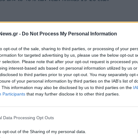
 οργανισμός λέγοντας πως "ορισμένοι τομείς
 τα προσοντούχα άτομα τα οποία χρειάζονται.
News.gr -
Do Not Process My Personal Information
to opt-out of the sale, sharing to third parties, or processing of your per
λεξαν τον μηχανολογικό τομέα, τη μεταποιητική
formation for targeted advertising by us, please use the below opt-out s
 4% τις τεχνολογίες πληροφορικής και επικοινωνίας.
r selection. Please note that after your opt-out request is processed y
μείς σπουδών είναι εκείνοι που συνδέονται με τις
eing interest-based ads based on personal information utilized by us or
disclosed to third parties prior to your opt-out. You may separately opt-
losure of your personal information by third parties on the IAB’s list of
. This information may also be disclosed by us to third parties on the
IA
όρο λιγότερο από το 25% των
Participants
that may further disclose it to other third parties.
στις χώρες του ΟΟΣΑ είναι γυναίκες.
l Data Processing Opt Outs
o opt-out of the Sharing of my personal data.