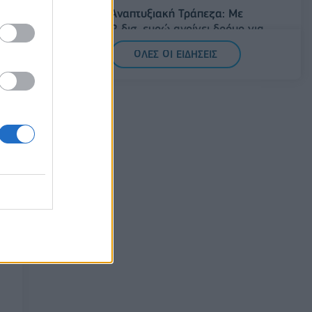
Ελληνική Αναπτυξιακή Τράπεζα: Με
«προίκα» 2 δισ. ευρώ ανοίγει δρόμο για
δάνεια έως 5 δισ. σε μικρομεσαίες
ΟΛΕΣ ΟΙ ΕΙΔΗΣΕΙΣ
08/08/2026 - 11:22
ΤΡΑΠΕΖΕΣ
5G παντού, 6G στον ορίζοντα: Πού
βρίσκεται η Ελλάδα στη μεγάλη
τεχνολογική μετάβαση
08/08/2026 - 10:54
ΤΕΧΝΟΛΟΓΙΑ