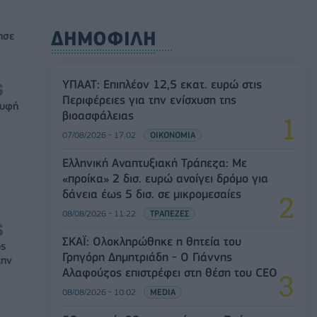
ΔΗΜΟΦΙΛΗ
ησε
ΥΠΑΑΤ: Επιπλέον 12,5 εκατ. ευρώ στις
Περιφέρειες για την ενίσχυση της
ρυφή
βιοασφάλειας
07/08/2026 - 17:02
ΟΙΚΟΝΟΜΙΑ
Ελληνική Αναπτυξιακή Τράπεζα: Με
«προίκα» 2 δισ. ευρώ ανοίγει δρόμο για
δάνεια έως 5 δισ. σε μικρομεσαίες
08/08/2026 - 11:22
ΤΡΑΠΕΖΕΣ
ΣΚΑΪ: Ολοκληρώθηκε η θητεία του
ός
Γρηγόρη Δημητριάδη - Ο Γιάννης
την
Αλαφούζος επιστρέφει στη θέση του CEO
08/08/2026 - 10:02
MEDIA