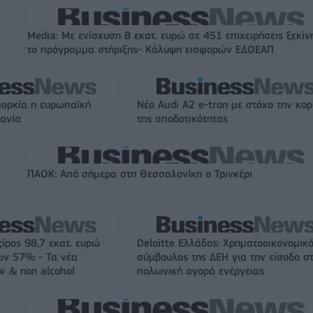
Media: Με ενίσχυση 8 εκατ. ευρώ σε 451 επιχειρήσεις ξεκίν
το πρόγραμμα στήριξης- Κάλυψη εισφορών ΕΔΟΕΑΠ
ιορκία η ευρωπαϊκή
Νέο Audi A2 e-tron με στόχο την κο
χανία
της αποδοτικότητας
ΠΑΟΚ: Από σήμερα στη Θεσσαλονίκη ο Τρινκέρι
ζίρος 98,7 εκατ. ευρώ
Deloitte Ελλάδος: Χρηματοοικονομικ
ών 57% - Τα νέα
σύμβουλος της ΔΕΗ για την είσοδο σ
w & non alcohol
πολωνική αγορά ενέργειας