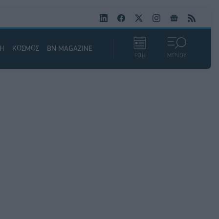
ΚΗ
ΚΟΣΜΟΣ
BN MAGAZINE
ΡΟΗ
ΜΕΝΟΥ