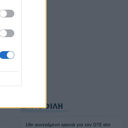
αετές
ούλιο
ρυφή
ΔΗΜΟΦΙΛΗ
18η συνεχόμενη χρονιά για τον ΟΤΕ στη