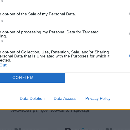
In
o opt-out of the Sale of my Personal Data.
ITDA στο α' εξάμηνο,
Χρηματοδότηση 8 εκατ. ευρώ σε 843
In
υρώ – Καθαρά κέρδη 313
μέσα ενημέρωσης- Ξεκίνησε το πεντ
πρόγραμμα ενίσχυσης του Τύπου
to opt-out of processing my Personal Data for Targeted
ing.
In
o opt-out of Collection, Use, Retention, Sale, and/or Sharing
IAB Hellas: Νέα Διοικούσα Επιτροπή και νέο Διοικητικό Συμβ
ersonal Data that Is Unrelated with the Purposes for which it
- Πρόεδρος ο Γαληνός Γιαγλής
lected.
Out
CONFIRM
ιορκία η ευρωπαϊκή
Νέο Audi A2 e-tron με στόχο την κο
χανία
της αποδοτικότητας
Data Deletion
Data Access
Privacy Policy
Ανανέωσε με Τζον Ιτούνας το Περιστέρι