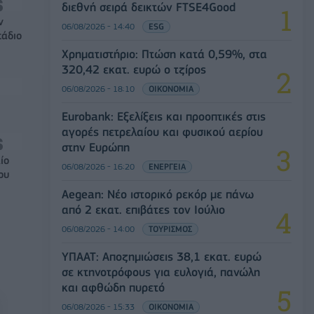
διεθνή σειρά δεικτών FTSE4Good
ν
06/08/2026 - 14:40
ESG
τάδιο
Χρηματιστήριο: Πτώση κατά 0,59%, στα
320,42 εκατ. ευρώ ο τζίρος
06/08/2026 - 18:10
ΟΙΚΟΝΟΜΙΑ
Eurobank: Εξελίξεις και προοπτικές στις
αγορές πετρελαίου και φυσικού αερίου
στην Ευρώπη
ίο
06/08/2026 - 16:20
ΕΝΕΡΓΕΙΑ
ου
Aegean: Νέο ιστορικό ρεκόρ με πάνω
από 2 εκατ. επιβάτες τον Ιούλιο
06/08/2026 - 14:00
ΤΟΥΡΙΣΜΟΣ
ΥΠΑΑΤ: Αποζημιώσεις 38,1 εκατ. ευρώ
σε κτηνοτρόφους για ευλογιά, πανώλη
και αφθώδη πυρετό
06/08/2026 - 15:33
ΟΙΚΟΝΟΜΙΑ