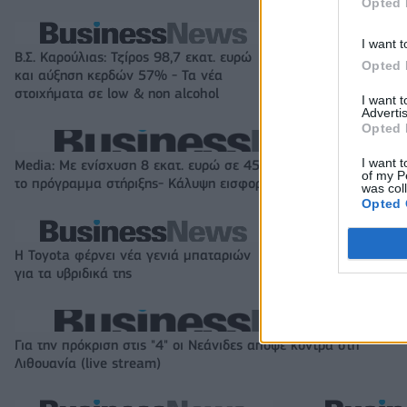
Opted 
I want t
Β.Σ. Καρούλιας: Τζίρος 98,7 εκατ. ευρώ
Metlen: Ρεκόρ EB
Opted 
και αύξηση κερδών 57% - Τα νέα
στα 550 εκατ. ε
στοιχήματα σε low & non alcohol
εκατ. ευρώ
I want 
Advertis
Opted 
I want t
Media: Με ενίσχυση 8 εκατ. ευρώ σε 451 επιχειρήσεις ξεκίνησε
of my P
το πρόγραμμα στήριξης- Κάλυψη εισφορών ΕΔΟΕΑΠ
was col
Opted 
Η Toyota φέρνει νέα γενιά μπαταριών
Σε κινεζική… πολ
για τα υβριδικά της
αυτοκινητοβιομη
Για την πρόκριση στις "4" οι Νεάνιδες απόψε κόντρα στη
Λιθουανία (live stream)