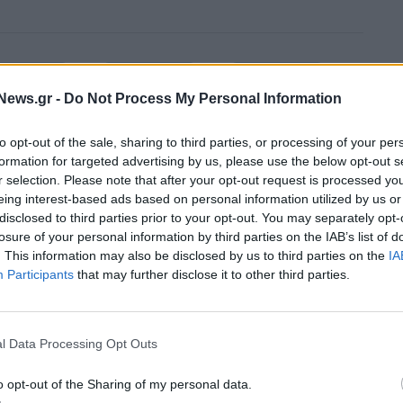
News.gr -
Do Not Process My Personal Information
to opt-out of the sale, sharing to third parties, or processing of your per
formation for targeted advertising by us, please use the below opt-out s
r selection. Please note that after your opt-out request is processed y
eing interest-based ads based on personal information utilized by us or
disclosed to third parties prior to your opt-out. You may separately opt-
losure of your personal information by third parties on the IAB’s list of
. This information may also be disclosed by us to third parties on the
IA
Participants
that may further disclose it to other third parties.
l Data Processing Opt Outs
Ευρωπαϊκό Κορασίδων: Τζάμπολ για την Εθνική στα Ιωάννι
o opt-out of the Sharing of my personal data.
κόντρα στην Ιρλανδία (live stream)