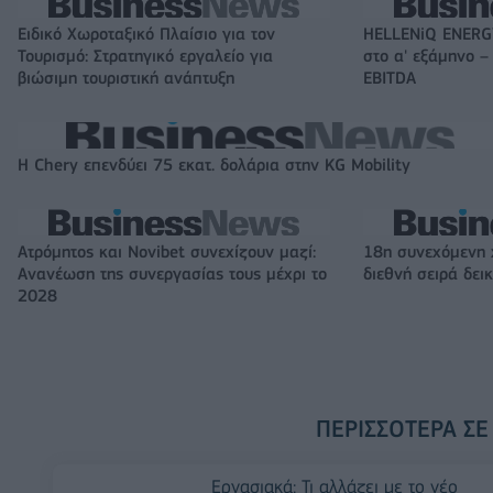
Ειδικό Χωροταξικό Πλαίσιο για τον
HELLENiQ ENERGY
Τουρισμό: Στρατηγικό εργαλείο για
στο α' εξάμηνο –
βιώσιμη τουριστική ανάπτυξη
EBITDA
Η Chery επενδύει 75 εκατ. δολάρια στην KG Mobility
Ατρόμητος και Novibet συνεχίζουν μαζί:
18η συνεχόμενη 
Ανανέωση της συνεργασίας τους μέχρι το
διεθνή σειρά δε
2028
ΠΕΡΙΣΣΌΤΕΡΑ ΣΕ
Εργασιακά: Τι αλλάζει με το νέο