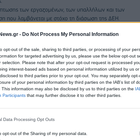
.
κπτωσης των εργαζομένων, των υπαλλήλων και των
ση που λαμβάνεται με στόχο τη διάσωση της ΔΕΗ.
βάνονται καλύτερα από τον καθένα την πολύ
News.gr -
Do Not Process My Personal Information
ταιρεία και θέλουν να συμβάλουν στην υπέρβαση
καλούνται να βάλουν όλοι, και οι καταναλωτές και
to opt-out of the sale, sharing to third parties, or processing of your per
 εταιρείας.
formation for targeted advertising by us, please use the below opt-out s
r selection. Please note that after your opt-out request is processed y
eing interest-based ads based on personal information utilized by us or
disclosed to third parties prior to your opt-out. You may separately opt-
losure of your personal information by third parties on the IAB’s list of
. This information may also be disclosed by us to third parties on the
IA
Participants
that may further disclose it to other third parties.
l Data Processing Opt Outs
o opt-out of the Sharing of my personal data.