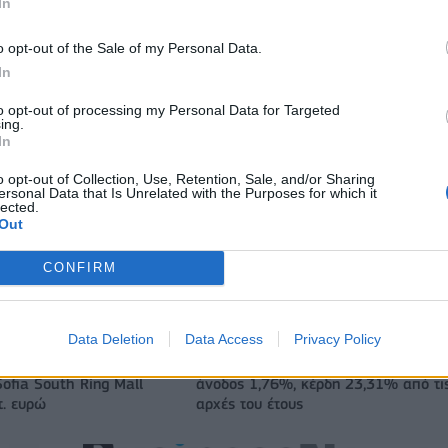
In
o opt-out of the Sale of my Personal Data.
In
to opt-out of processing my Personal Data for Targeted
ing.
In
o opt-out of Collection, Use, Retention, Sale, and/or Sharing
ersonal Data that Is Unrelated with the Purposes for which it
lected.
Out
CONFIRM
ΠΑΟΚ: Από σήμερα στη Θεσσαλονίκη ο Τρινκέρι
Data Deletion
Data Access
Privacy Policy
α για την πώληση
Χρηματιστήριο Αθηνών: Εβδομαδιαία
ofia South Ring Mall
άνοδος 1,76%, κέρδη 23,31% από τι
τ. ευρώ
αρχές του έτους