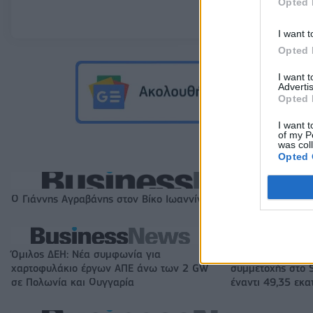
Opted 
I want t
Opted 
I want 
Advertis
Opted 
I want t
of my P
was col
Opted 
Ο Γιάννης Αγραβάνης στον Βίκο Ιωαννίνων
Όμιλος ΔΕΗ: Νέα συμφωνία για
Fourlis: Συμφωνί
χαρτοφυλάκιο έργων ΑΠΕ άνω των 2 GW
συμμετοχής στο S
σε Πολωνία και Ουγγαρία
έναντι 49,35 εκα