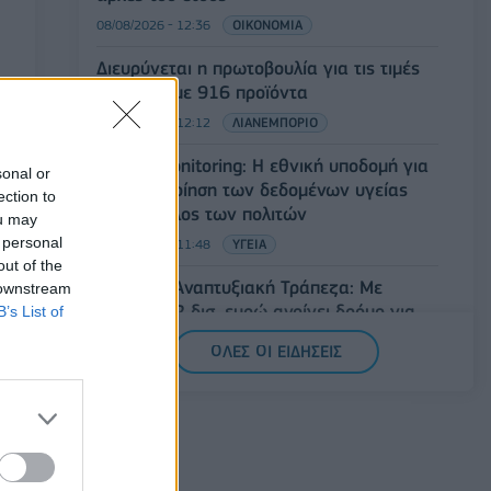
08/08/2026 - 12:36
ΟΙΚΟΝΟΜΙΑ
Διευρύνεται η πρωτοβουλία για τις τιμές
στο ράφι με 916 προϊόντα
08/08/2026 - 12:12
ΛΙΑΝΕΜΠΟΡΙΟ
Health Monitoring: Η εθνική υποδομή για
sonal or
την αξιοποίηση των δεδομένων υγείας
ection to
προς όφελος των πολιτών
ou may
 personal
08/08/2026 - 11:48
ΥΓΕΙΑ
out of the
Ελληνική Αναπτυξιακή Τράπεζα: Με
 downstream
«προίκα» 2 δισ. ευρώ ανοίγει δρόμο για
B’s List of
δάνεια έως 5 δισ. σε μικρομεσαίες
ΟΛΕΣ ΟΙ ΕΙΔΗΣΕΙΣ
08/08/2026 - 11:22
ΤΡΑΠΕΖΕΣ
5G παντού, 6G στον ορίζοντα: Πού
βρίσκεται η Ελλάδα στη μεγάλη
τεχνολογική μετάβαση
08/08/2026 - 10:54
ΤΕΧΝΟΛΟΓΙΑ