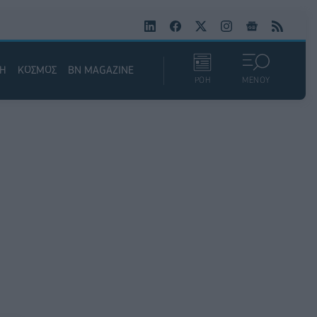
ΚΗ
ΚΟΣΜΟΣ
BN MAGAZINE
ΡΟΗ
ΜΕΝΟΥ