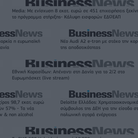
Media: Με ενίσχυση 8 εκατ. ευρώ σε 451 επιχειρήσεις ξεκίν
το πρόγραμμα στήριξης- Κάλυψη εισφορών ΕΔΟΕΑΠ
ιορκία η ευρωπαϊκή
Νέο Audi A2 e-tron με στόχο την κο
χανία
της αποδοτικότητας
Εθνική Κορασίδων: Απέναντι στη Δανία για το 2/2 στο
Ευρωμπάσκετ (live stream)
ζίρος 98,7 εκατ. ευρώ
Deloitte Ελλάδος: Χρηματοοικονομικ
ών 57% - Τα νέα
σύμβουλος της ΔΕΗ για την είσοδο σ
w & non alcohol
πολωνική αγορά ενέργειας