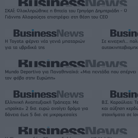
ΣΚΑΪ: Ολοκληρώθηκε η θητεία του Γρηγόρη Δημητριάδη - Ο
Γιάννης Αλαφούζος επιστρέφει στη θέση του CEO
Η Toyota φέρνει νέα γενιά μπαταριών
Σε κινεζική… πολ
για τα υβριδικά της
αυτοκινητοβιομη
Mundo Deportivo για Παναθηναϊκό: «Μια πεντάδα που σπέρνει
τον φόβο στην Ευρώπη»
Ελληνική Αναπτυξιακή Τράπεζα: Με
Β.Σ. Καρούλιας: Τ
«προίκα» 2 δισ. ευρώ ανοίγει δρόμο για
και αύξηση κερδ
δάνεια έως 5 δισ. σε μικρομεσαίες
στοιχήματα σε lo