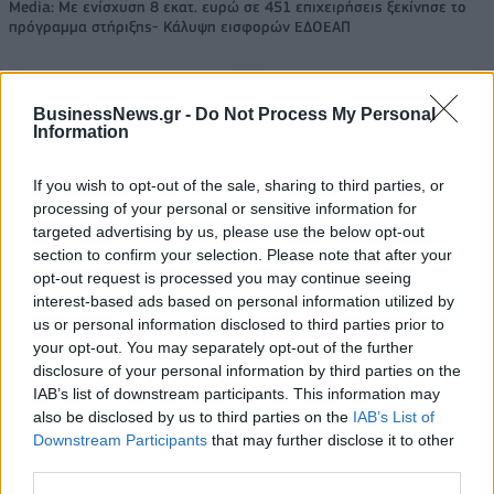
Media: Με ενίσχυση 8 εκατ. ευρώ σε 451 επιχειρήσεις ξεκίνησε το
πρόγραμμα στήριξης- Κάλυψη εισφορών ΕΔΟΕΑΠ
Η Toyota φέρνει νέα γενιά
Σε κινεζική… πολιορκία η
BusinessNews.gr -
Do Not Process My Personal
Information
μπαταριών για τα υβριδικά της
ευρωπαϊκή
αυτοκινητοβιομηχανία
If you wish to opt-out of the sale, sharing to third parties, or
processing of your personal or sensitive information for
targeted advertising by us, please use the below opt-out
Νέο Audi A2 e-tron με στόχο την κορυφή της αποδοτικότητας
section to confirm your selection. Please note that after your
opt-out request is processed you may continue seeing
interest-based ads based on personal information utilized by
Μισιακός: «Ο προπονητής είναι
Ο Γιάννης Αγραβάνης στον Βίκο
us or personal information disclosed to third parties prior to
υπεύθυνος και αναλαμβάνω την
Ιωαννίνων
your opt-out. You may separately opt-out of the further
ευθύνη»
disclosure of your personal information by third parties on the
IAB’s list of downstream participants. This information may
also be disclosed by us to third parties on the
IAB’s List of
Downstream Participants
that may further disclose it to other
Ελληνική Αναπτυξιακή Τράπεζα: Με «προίκα» 2 δισ. ευρώ ανοίγει
third parties.
δρόμο για δάνεια έως 5 δισ. σε μικρομεσαίες