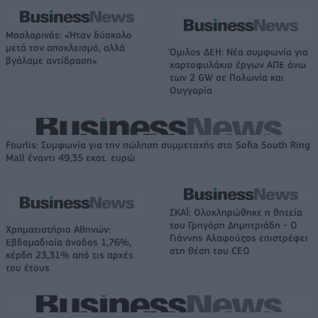
Μασλαρινός: «Ήταν δύσκολο
μετά τον αποκλεισμό, αλλά
Όμιλος ΔΕΗ: Νέα συμφωνία για
βγάλαμε αντίδραση»
χαρτοφυλάκιο έργων ΑΠΕ άνω
των 2 GW σε Πολωνία και
Ουγγαρία
Fourlis: Συμφωνία για την πώληση συμμετοχής στο Sofia South Ring
Mall έναντι 49,35 εκατ. ευρώ
ΣΚΑΪ: Ολοκληρώθηκε η θητεία
του Γρηγόρη Δημητριάδη - Ο
Χρηματιστήριο Αθηνών:
Γιάννης Αλαφούζος επιστρέφει
Εβδομαδιαία άνοδος 1,76%,
στη θέση του CEO
κέρδη 23,31% από τις αρχές
του έτους