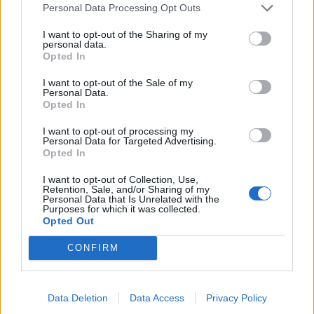
Personal Data Processing Opt Outs
I want to opt-out of the Sharing of my
personal data.
Β.Σ. Καρούλιας: Τζίρος 98,7
Deloitte Ελλάδος:
Opted In
εκατ. ευρώ και αύξηση κερδών
Χρηματοοικονομικός
57% - Τα νέα στοιχήματα σε
σύμβουλος της ΔΕΗ για την
I want to opt-out of the Sale of my
low & non alcohol
είσοδο στην πολωνική αγορά
Personal Data.
ενέργειας
Opted In
I want to opt-out of processing my
Personal Data for Targeted Advertising.
Opted In
Η Chery επενδύει 75 εκατ. δολάρια στην KG Mobility
I want to opt-out of Collection, Use,
Retention, Sale, and/or Sharing of my
Personal Data that Is Unrelated with the
Purposes for which it was collected.
Το FIAT 500 Hybrid τώρα από
Ατρόμητος και Novibet
Opted Out
18.990 ευρώ
συνεχίζουν μαζί: Ανανέωση της
συνεργασίας τους μέχρι το
CONFIRM
2028
Data Deletion
Data Access
Privacy Policy
18η συνεχόμενη χρονιά για τον ΟΤΕ στη διεθνή σειρά δεικτών