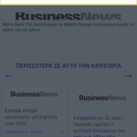
FTSE4Good
Alpha Bank: Για πρώτη φορά το Αρχαίο Θέατρο Επιδαύρου άνοιξε τις
πύλες του σε όλους
ΠΕΡΙΣΣΌΤΕΡΑ ΣΕ ΑΥΤΉ ΤΗΝ ΚΑΤΗΓΟΡΊΑ
Έρχεται κέντρο
καινοτομίας για logistics
Κτηματολόγιο: Σε ποιες
στον ΟΛΘ
περιοχές αρχίζει η
συλλογή δηλώσεωv την
13/06/2019 - 03:00