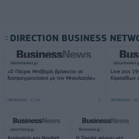
DIRECTION BUSINESS NETW
allstarbasket.gr
allstarbasket.
«Ο Πάτρικ Μπέβερλι βρίσκεται σε
Live στις 1
διαπραγματεύσεις με την Μπουλαζάκ»
Κορασίδων α
08/08/2026 - 17:16
08/08/2026 - 16
advertising.gr
fleetnews.gr
Ατρόμητος και Novibet
Η Toyota φέρνει νέα