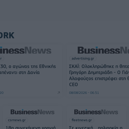
ORK
gr
advertising.gr
9:30, ο αγώνας της Εθνικής
ΣΚΑΪ: Ολοκληρώθηκε η θητε
πέναντι στη Δανία
Γρηγόρη Δημητριάδη - Ο Γιά
Αλαφούζος επιστρέφει στη 
CEO
:20
08/08/2026 - 06:51
csrnews.gr
fleetnews.gr
18η συνεχόμενη χρονιά
Σε κινεζική… πολιορκία η