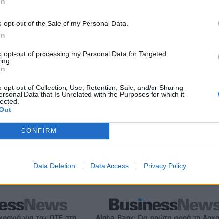
In
o opt-out of the Sale of my Personal Data.
ιορκία η ευρωπαϊκή
Νέο Audi A2 e-tron με στόχο την κο
χανία
της αποδοτικότητας
In
to opt-out of processing my Personal Data for Targeted
ing.
In
ν
Ο Γιάννης Αγραβάνης στον Βίκο Ιωαννίνων
o opt-out of Collection, Use, Retention, Sale, and/or Sharing
ersonal Data that Is Unrelated with the Purposes for which it
lected.
Out
ζίρος 98,7 εκατ. ευρώ
Deloitte Ελλάδος: Χρηματοοικονομικ
ών 57% - Τα νέα
σύμβουλος της ΔΕΗ για την είσοδο σ
CONFIRM
w & non alcohol
πολωνική αγορά ενέργειας
Data Deletion
Data Access
Privacy Policy
Το FIAT 500 Hybrid τώρα από 18.990 ευρώ
χρονιά για τον ΟΤΕ στη
Alpha Bank: Για πρώτη φορά το Αρχα