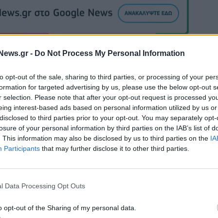
News.gr -
Do Not Process My Personal Information
to opt-out of the sale, sharing to third parties, or processing of your per
formation for targeted advertising by us, please use the below opt-out s
η
Μασλαρινός: «Ήταν δύσκολο μετά τον αποκλεισμό, αλλά
βγάλαμε αντίδραση»
r selection. Please note that after your opt-out request is processed y
eing interest-based ads based on personal information utilized by us or
disclosed to third parties prior to your opt-out. You may separately opt-
losure of your personal information by third parties on the IAB’s list of
α για την πώληση
Χρηματιστήριο Αθηνών: Εβδομαδιαία
. This information may also be disclosed by us to third parties on the
IA
ofia South Ring Mall
άνοδος 1,76%, κέρδη 23,31% από τι
Participants
that may further disclose it to other third parties.
τ. ευρώ
αρχές του έτους
l Data Processing Opt Outs
Media: Με ενίσχυση 8 εκατ. ευρώ σε 451 επιχειρήσεις ξεκίν
το πρόγραμμα στήριξης- Κάλυψη εισφορών ΕΔΟΕΑΠ
o opt-out of the Sharing of my personal data.