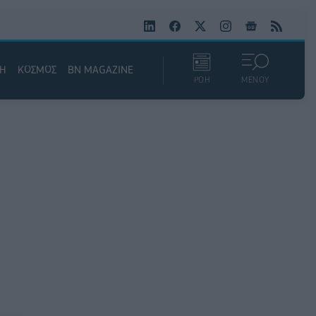
ΚΗ
ΚΟΣΜΟΣ
BN MAGAZINE
ΡΟΗ
ΜΕΝΟΥ