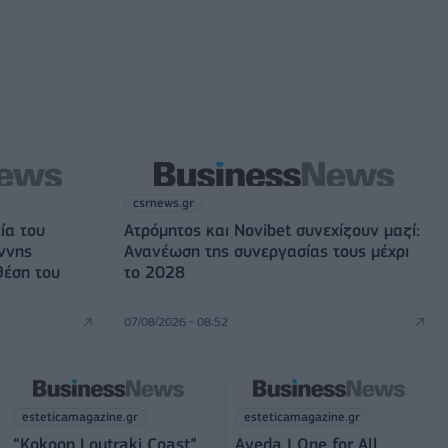
csrnews.gr
ία του
Ατρόμητος και Novibet συνεχίζουν μαζί:
ννης
Ανανέωση της συνεργασίας τους μέχρι
θέση του
το 2028
07/08/2026 - 08:52
esteticamagazine.gr
esteticamagazine.gr
“Kokoon Loutraki Coast”
Aveda I One for All