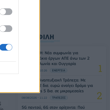
ρυφή
ΔΗΜΟΦΙΛΗ
Όμιλος ΔΕΗ: Νέα συμφωνία για
χαρτοφυλάκιο έργων ΑΠΕ άνω των 2
ός
GW σε Πολωνία και Ουγγαρία
την
08/08/2026 - 10:26
ΕΝΕΡΓΕΙΑ
Ελληνική Αναπτυξιακή Τράπεζα: Με
«προίκα» 2 δισ. ευρώ ανοίγει δρόμο για
δάνεια έως 5 δισ. σε μικρομεσαίες
08/08/2026 - 11:22
ΤΡΑΠΕΖΕΣ
5G παντού, 6G στον ορίζοντα: Πού
ίο