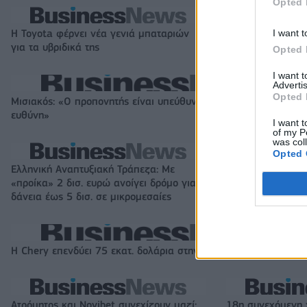
Opted 
I want t
Η Toyota φέρνει νέα γενιά μπαταριών
Σε κινεζική… πολ
για τα υβριδικά της
αυτοκινητοβιομη
Opted 
I want 
Advertis
Opted 
Μισιακός: «Ο προπονητής είναι υπεύθυνος και αναλαμβάνω τη
ευθύνη»
I want t
of my P
was col
Opted 
Ελληνική Αναπτυξιακή Τράπεζα: Με
Β.Σ. Καρούλιας: Τ
«προίκα» 2 δισ. ευρώ ανοίγει δρόμο για
και αύξηση κερδ
δάνεια έως 5 δισ. σε μικρομεσαίες
στοιχήματα σε lo
Η Chery επενδύει 75 εκατ. δολάρια στην KG Mobility
Ατρόμητος και Novibet συνεχίζουν μαζί:
18η συνεχόμενη 