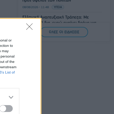
08/08/2026 - 11:48
ΥΓΕΙΑ
Ελληνική Αναπτυξιακή Τράπεζα: Με
«προίκα» 2 δισ. ευρώ ανοίγει δρόμο για
δάνεια έως 5 δισ. σε μικρομεσαίες
ΟΛΕΣ ΟΙ ΕΙΔΗΣΕΙΣ
08/08/2026 - 11:22
ΤΡΑΠΕΖΕΣ
sonal or
5G παντού, 6G στον ορίζοντα: Πού
ection to
βρίσκεται η Ελλάδα στη μεγάλη
ou may
τεχνολογική μετάβαση
 personal
out of the
08/08/2026 - 10:54
ΤΕΧΝΟΛΟΓΙΑ
 downstream
B’s List of
ς
ησε