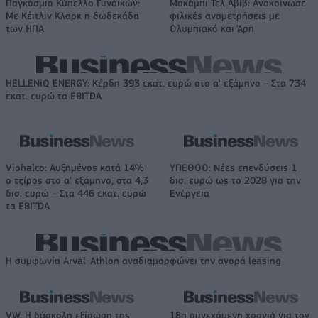
Παγκόσμιο Κύπελλο Γυναικών:
Μακάμπι Τελ Αβίβ: Ανακοίνωσε
Με Κέιτλιν Κλαρκ η δωδεκάδα
φιλικές αναμετρήσεις με
των ΗΠΑ
Ολυμπιακό και Άρη
HELLENiQ ENERGY: Κέρδη 393 εκατ. ευρώ στο α' εξάμηνο – Στα 734
εκατ. ευρώ τα EBITDA
Viohalco: Αυξημένος κατά 14%
ΥΠΕΘΟΟ: Νέες επενδύσεις 1
ο τζίρος στο α' εξάμηνο, στα 4,3
δισ. ευρώ ως το 2028 για την
δισ. ευρώ – Στα 446 εκατ. ευρώ
Ενέργεια
τα EBITDA
Η συμφωνία Arval-Athlon αναδιαμορφώνει την αγορά leasing
VW: Η δύσκολη εξίσωση της
18η συνεχόμενη χρονιά για τον