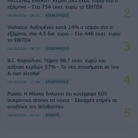
HELLENiQ ENERGY: Κέρδη 393 εκατ. ευρώ στο α'
εξάμηνο – Στα 734 εκατ. ευρώ τα EBITDA
06/08/2026 - 08:05
ΕΠΙΧΕΙΡΗΣΕΙΣ
Viohalco: Αυξημένος κατά 14% ο τζίρος στο α'
εξάμηνο, στα 4,3 δισ. ευρώ – Στα 446 εκατ. ευρώ
τα EBITDA
06/08/2026 - 08:23
ΕΠΙΧΕΙΡΗΣΕΙΣ
Β.Σ. Καρούλιας: Τζίρος 98,7 εκατ. ευρώ και
αύξηση κερδών 57% - Τα νέα στοιχήματα σε low
& non alcohol
06/08/2026 - 11:48
ΕΠΙΧΕΙΡΗΣΕΙΣ
Ρωσία: Η Μόσχα δηλώνει ότι κατέρριψε 605
ουκρανικά drones τη νύχτα - Ελαφρές ζημιές σε
αποθήκη της Wildberries
06/08/2026 - 10:30
ΚΟΣΜΟΣ