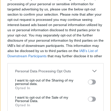
processing of your personal or sensitive information for
Πέρα από κάθε προσδοκία
targeted advertising by us, please use the below opt-out
η προσφορά αίματος
section to confirm your selection. Please note that after your
Γαβρόγλου: Ανοίγουν τρία
opt-out request is processed you may continue seeing
σχολεία σε Ραφήνα και
26/07/2018 - 03:00
interest-based ads based on personal information utilized by
Νέα Μάκρη για τους
us or personal information disclosed to third parties prior to
πληγέντες
your opt-out. You may separately opt-out of the further
26/07/2018 - 03:00
disclosure of your personal information by third parties on the
IAB’s list of downstream participants. This information may
also be disclosed by us to third parties on the
IAB’s List of
Downstream Participants
that may further disclose it to other
third parties.
Personal Data Processing Opt Outs
I want to opt-out of the Sharing of my
personal data.
Opted In
I want to opt-out of the Sale of my
Personal Data.
Opted In