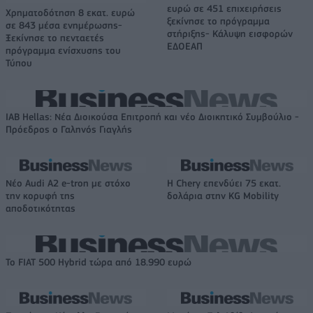
ευρώ σε 451 επιχειρήσεις
Χρηματοδότηση 8 εκατ. ευρώ
ξεκίνησε το πρόγραμμα
σε 843 μέσα ενημέρωσης-
στήριξης- Κάλυψη εισφορών
Ξεκίνησε το πενταετές
ΕΔΟΕΑΠ
πρόγραμμα ενίσχυσης του
Τύπου
IAB Hellas: Νέα Διοικούσα Επιτροπή και νέο Διοικητικό Συμβούλιο -
Πρόεδρος ο Γαληνός Γιαγλής
Νέο Audi A2 e-tron με στόχο
Η Chery επενδύει 75 εκατ.
την κορυφή της
δολάρια στην KG Mobility
αποδοτικότητας
Το FIAT 500 Hybrid τώρα από 18.990 ευρώ