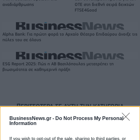
αναδιάρθρωσης
ΟΤΕ στη διεθνή σειρά δεικτών
FTSE4Good
Alpha Bank: Για πρώτη φορά το Αρχαίο Θέατρο Επιδαύρου άνοιξε τις
πύλες του σε όλους
ESG Report 2025: Πώς η ΑΒ Βασιλόπουλος μετατρέπει τη
βιωσιμότητα σε καθημερινή πράξη
ΠΕΡΙΣΣΌΤΕΡΑ ΣΕ ΑΥΤΉ ΤΗΝ ΚΑΤΗΓΟΡΊΑ
BusinessNews.gr -
Do Not Process My Personal
Information
If you wish to opt-out of the sale, sharing to third parties, or