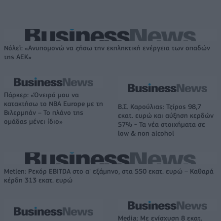
Νόλεϊ: «Ανυπομονώ να ζήσω την εκπληκτική ενέργεια των οπαδών
της ΑΕΚ»
Πάρκερ: «Όνειρό μου να
κατακτήσω το ΝΒΑ Europe με τη
Β.Σ. Καρούλιας: Τζίρος 98,7
Βιλερμπάν – Το πλάνο της
εκατ. ευρώ και αύξηση κερδών
ομάδας μένει ίδιο»
57% - Τα νέα στοιχήματα σε
low & non alcohol
Metlen: Ρεκόρ EBITDA στο α' εξάμηνο, στα 550 εκατ. ευρώ – Καθαρά
κέρδη 313 εκατ. ευρώ
Media: Με ενίσχυση 8 εκατ.