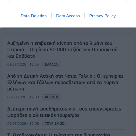
Data Deletion
Data Access
Privacy Policy
ΡΟΗ ΕΙΔΗΣΕΩΝ
Αυξημένη η επιβατική κίνηση από το λιμάνι του
Πειραιά – Περίπου 60.000 ταξίδεψαν Παρασκευή
και Σάββατο
09/08/2026 - 12:33
ΕΛΛΑΔΑ
Από τη Δυτική Αττική στη Νότια Γαλλία : Οι εμπειρίες
Ελλήνων και Γάλλων πυροσβεστών από τα πύρινα
μέτωπα
09/08/2026 - 12:08
ΚΟΣΜΟΣ
Δεύτερη πηγή εισοδήματος για τους επαγγελματίες
ψαράδες ο αλιευτικός τουρισμός
09/08/2026 - 12:08
ΤΟΥΡΙΣΜΟΣ
Τ. Θεοδωρικάκος: Η ενίσχυση της βιομηχανίας