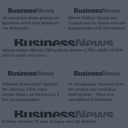
«Η οικογένεια Μπας φέρεται να
Εθνική Παίδων: Κόντρα στη
βρίσκεται κοντά στην απόκτηση
Γεωργία για την πρώτη νίκη στο
της Βιλερμπάν»
Ευρωμπάσκετ U16 (live stream)
Χρηματιστήριο Αθηνών: Εβδομαδιαία άνοδος 1,76%, κέρδη 23,31%
από τις αρχές του έτους
Ελληνική Αναπτυξιακή Τράπεζα:
Υπ. Μεταφορών: Οριστική λύση
Με «προίκα» 2 δισ. ευρώ
στο ζήτημα των πινακίδων
ανοίγει δρόμο για δάνεια έως 5
κυκλοφορίας - Τέλος στις
δισ. σε μικρομεσαίες
χρονοβόρες διαδικασίες
Η Chery επενδύει 75 εκατ. δολάρια στην KG Mobility