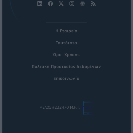
Η Εταιρεία
Ταυτότητα
Όροι Χρήσης
Πολιτική Προστασίας Δεδομένων
Επικοινωνία
ΜΕΛΟΣ #232470 Μ.Η.Τ.