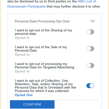
also be disclosed by us to third parties on the
IAB’s List of
Downstream Participants
that may further disclose it to other
third parties.
Personal Data Processing Opt Outs
Φώφη Γεννηματά:
I want to opt-out of the Sharing of my
Κατοχύρωσε το σήμα
ΔΕΗ: Τα χρέη από
personal data.
«Κίνημα Αλλαγής»
Opted In
απλήρωτους
λογαριασμούς άγγιξαν τα
09/03/2018 - 02:00
I want to opt-out of the Sale of my
1,6 δισ. ευρώ
Personal Data.
Opted In
09/03/2018 - 02:00
I want to opt-out of processing my
Personal Data for Targeted Advertising.
Opted In
I want to opt-out of Collection, Use,
Retention, Sale, and/or Sharing of my
Personal Data that Is Unrelated with the
Purposes for which it was collected.
Opted Out
CONFIRM