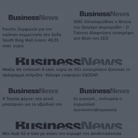
ΣΚΑΪ: Ολοκληρώθηκε η θητεία
του Γρηγόρη Δημητριάδη - Ο
Fourlis: Συμφωνία για την
Γιάννης Αλαφούζος επιστρέφει
πώληση συμμετοχής στο Sofia
στη θέση του CEO
South Ring Mall έναντι 49,35
εκατ. ευρώ
Media: Με ενίσχυση 8 εκατ. ευρώ σε 451 επιχειρήσεις ξεκίνησε το
πρόγραμμα στήριξης- Κάλυψη εισφορών ΕΔΟΕΑΠ
Η Toyota φέρνει νέα γενιά
Σε κινεζική… πολιορκία η
μπαταριών για τα υβριδικά της
ευρωπαϊκή
αυτοκινητοβιομηχανία
Νέο Audi A2 e-tron με στόχο την κορυφή της αποδοτικότητας