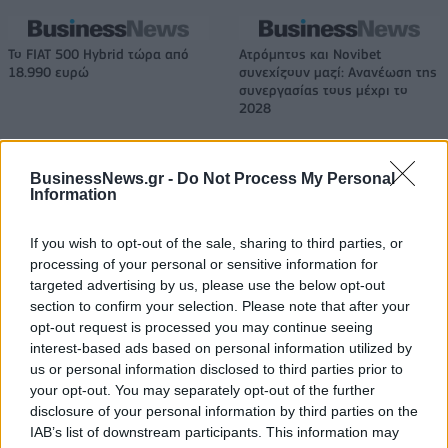
Το FIAT 500 Hybrid τώρα από
Ατρόμητος και Novibet
18.990 ευρώ
συνεχίζουν μαζί: Ανανέωση της
συνεργασίας τους μέχρι το
2028
BusinessNews.gr -
Do Not Process My Personal
18η συνεχόμενη χρονιά για τον ΟΤΕ στη διεθνή σειρά δεικτών
Information
FTSE4Good
If you wish to opt-out of the sale, sharing to third parties, or
processing of your personal or sensitive information for
Alpha Bank: Για πρώτη φορά το Αρχαίο Θέατρο Επιδαύρου άνοιξε τις
targeted advertising by us, please use the below opt-out
πύλες του σε όλους
section to confirm your selection. Please note that after your
opt-out request is processed you may continue seeing
interest-based ads based on personal information utilized by
us or personal information disclosed to third parties prior to
your opt-out. You may separately opt-out of the further
disclosure of your personal information by third parties on the
ΠΕΡΙΣΣΌΤΕΡΑ ΣΕ ΑΥΤΉ ΤΗΝ ΚΑΤΗΓΟΡΊΑ
IAB’s list of downstream participants. This information may