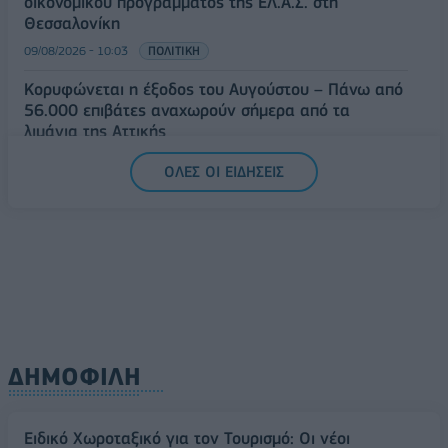
οικονομικού προγράμματος της ΕΛ.Α.Σ. στη
Θεσσαλονίκη
09/08/2026 - 10:03
ΠΟΛΙΤΙΚΗ
Κορυφώνεται η έξοδος του Αυγούστου – Πάνω από
56.000 επιβάτες αναχωρούν σήμερα από τα
λιμάνια της Αττικής
08/08/2026 - 14:30
ΕΛΛΑΔΑ
ΟΛΕΣ ΟΙ ΕΙΔΗΣΕΙΣ
Δυτική Αττική: Η επόμενη ημέρα μετά τις πυρκαγιές
– Τα έργα Antinero και η «μάχη» πριν από τις
βροχές
08/08/2026 - 14:08
ΕΛΛΑΔΑ
ΔΗΜΟΦΙΛΗ
Ειδικό Χωροταξικό για τον Τουρισμό: Οι νέοι