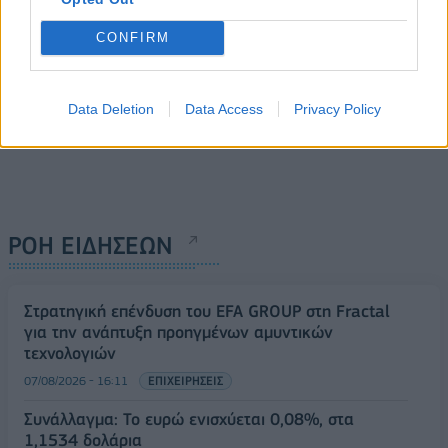
CONFIRM
Data Deletion
Data Access
Privacy Policy
ΡΟΗ ΕΙΔΗΣΕΩΝ
Στρατηγική επένδυση του EFA GROUP στη Fractal
για την ανάπτυξη προηγμένων αμυντικών
τεχνολογιών
07/08/2026 - 16:11
ΕΠΙΧΕΙΡΗΣΕΙΣ
Συνάλλαγμα: Το ευρώ ενισχύεται 0,08%, στα
1,1534 δολάρια