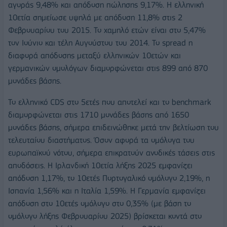
αγοράς 9,48% και απόδοση πώλησης 9,17%. Η ελληνική
10ετία σημείωσε υψηλά με απόδοση 11,8% στις 2
Φεβρουαρίου του 2015. Το χαμηλό ετών είναι στο 5,47%
τον Ιούνιο και τέλη Αυγούστου του 2014. Το spread η
διαφορά απόδοσης μεταξύ ελληνικών 10ετών και
γερμανικών ομολόγων διαμορφώνεται στις 899 από 870
μονάδες βάσης.
Το ελληνικό CDS στο 5ετές που αποτελεί και το benchmark
διαμορφώνεται στις 1710 μονάδες βάσης από 1650
μονάδες βάσης, σήμερα επιδεινώθηκε μετά την βελτίωση του
τελευταίου διαστήματος. Όσον αφορά τα ομόλογα του
ευρωπαϊκού νότου, σήμερα επικρατούν ανοδικές τάσεις στις
αποδόσεις. Η Ιρλανδική 10ετία λήξης 2025 εμφανίζει
απόδοση 1,17%, το 10ετές Πορτογαλικό ομόλογο 2,19%, η
Ισπανία 1,56% και η Ιταλία 1,59%. Η Γερμανία εμφανίζει
απόδοση στο 10ετές ομόλογο στο 0,35% (με βάση το
ομόλογο λήξης Φεβρουαρίου 2025) βρίσκεται κοντά στο