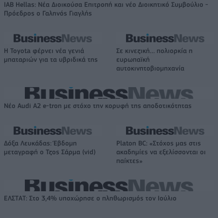
IAB Hellas: Νέα Διοικούσα Επιτροπή και νέο Διοικητικό Συμβούλιο -
Πρόεδρος ο Γαληνός Γιαγλής
Η Toyota φέρνει νέα γενιά
Σε κινεζική… πολιορκία η
μπαταριών για τα υβριδικά της
ευρωπαϊκή
αυτοκινητοβιομηχανία
Νέο Audi A2 e-tron με στόχο την κορυφή της αποδοτικότητας
Δόξα Λευκάδας: Έβδομη
Platon BC: «Στόχος μας στις
μεταγραφή ο Τζος Σάρμα (vid)
ακαδημίες να εξελίσσονται οι
παίκτες»
ΕΛΣΤΑΤ: Στο 3,4% υποχώρησε ο πληθωρισμός τον Ιούλιο