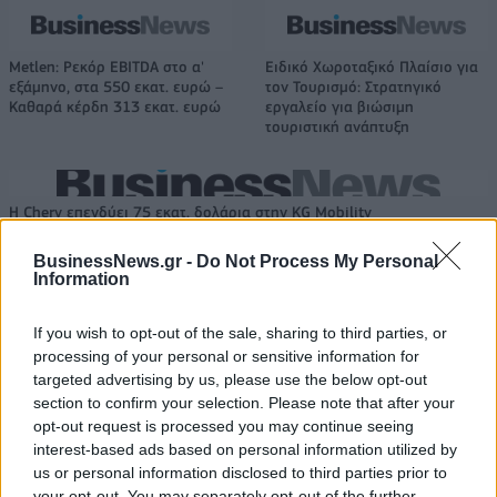
Metlen: Ρεκόρ EBITDA στο α'
Ειδικό Χωροταξικό Πλαίσιο για
εξάμηνο, στα 550 εκατ. ευρώ –
τον Τουρισμό: Στρατηγικό
Καθαρά κέρδη 313 εκατ. ευρώ
εργαλείο για βιώσιμη
τουριστική ανάπτυξη
Η Chery επενδύει 75 εκατ. δολάρια στην KG Mobility
BusinessNews.gr -
Do Not Process My Personal
Information
Το FIAT 500 Hybrid τώρα από
Ατρόμητος και Novibet
18.990 ευρώ
συνεχίζουν μαζί: Ανανέωση της
If you wish to opt-out of the sale, sharing to third parties, or
συνεργασίας τους μέχρι το
processing of your personal or sensitive information for
2028
targeted advertising by us, please use the below opt-out
section to confirm your selection. Please note that after your
opt-out request is processed you may continue seeing
18η συνεχόμενη χρονιά για τον ΟΤΕ στη διεθνή σειρά δεικτών
interest-based ads based on personal information utilized by
FTSE4Good
us or personal information disclosed to third parties prior to
your opt-out. You may separately opt-out of the further