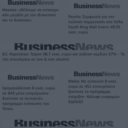
Μοκόκα: «Θέλουμε να χτίσουμε
κάτι μεγάλο με την ιδιοκτησία
Fourlis: Συμφωνία για την
και τη διοίκηση»
πώληση συμμετοχής στο Sofia
South Ring Mall έναντι 49,35
εκατ. ευρώ
Β.Σ. Καρούλιας: Τζίρος 98,7 εκατ. ευρώ και αύξηση κερδών 57% - Τα
νέα στοιχήματα σε low & non alcohol
Media: Με ενίσχυση 8 εκατ.
ευρώ σε 451 επιχειρήσεις
Χρηματοδότηση 8 εκατ. ευρώ
ξεκίνησε το πρόγραμμα
σε 843 μέσα ενημέρωσης-
στήριξης- Κάλυψη εισφορών
Ξεκίνησε το πενταετές
ΕΔΟΕΑΠ
πρόγραμμα ενίσχυσης του
Τύπου