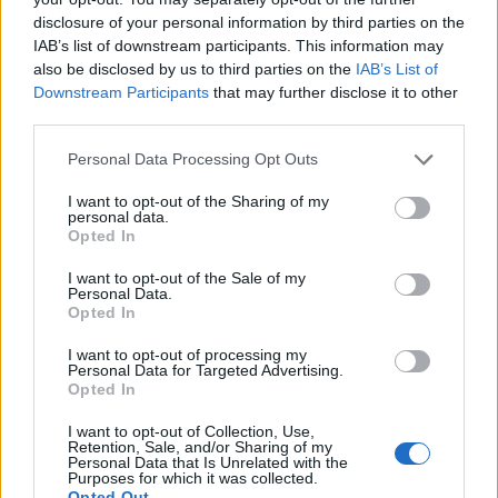
disclosure of your personal information by third parties on the
IAB’s list of downstream participants. This information may
Alpha Bank: Για πρώτη φορά το Αρχαίο Θέατρο Επιδαύρου άνοιξε τις
also be disclosed by us to third parties on the
IAB’s List of
πύλες του σε όλους
Downstream Participants
that may further disclose it to other
third parties.
Personal Data Processing Opt Outs
ΠΕΡΙΣΣΌΤΕΡΑ ΣΕ ΑΥΤΉ ΤΗΝ ΚΑΤΗΓΟΡΊΑ
I want to opt-out of the Sharing of my
personal data.
Opted In
I want to opt-out of the Sale of my
Personal Data.
Opted In
Οι αναπτυξιακές θέσεις
I want to opt-out of processing my
του Ε.Β.Ε.Π.
Περιορίστηκαν οι
Personal Data for Targeted Advertising.
ακυρώσεις ασφαλιστικών
Opted In
16/02/2015 - 02:00
συμβολαίων το 2014
I want to opt-out of Collection, Use,
16/02/2015 - 02:00
Retention, Sale, and/or Sharing of my
Personal Data that Is Unrelated with the
Purposes for which it was collected.
Opted Out