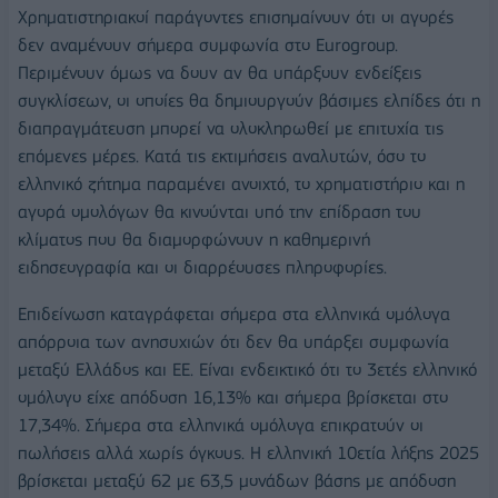
Χρηματιστηριακοί παράγοντες επισημαίνουν ότι οι αγορές
δεν αναμένουν σήμερα συμφωνία στο Eurogroup.
Περιμένουν όμως να δουν αν θα υπάρξουν ενδείξεις
συγκλίσεων, οι οποίες θα δημιουργούν βάσιμες ελπίδες ότι η
διαπραγμάτευση μπορεί να ολοκληρωθεί με επιτυχία τις
επόμενες μέρες. Κατά τις εκτιμήσεις αναλυτών, όσο το
ελληνικό ζήτημα παραμένει ανοιχτό, το χρηματιστήριο και η
αγορά ομολόγων θα κινούνται υπό την επίδραση του
κλίματος που θα διαμορφώνουν η καθημερινή
ειδησεογραφία και οι διαρρέουσες πληροφορίες.
Επιδείνωση καταγράφεται σήμερα στα ελληνικά ομόλογα
απόρροια των ανησυχιών ότι δεν θα υπάρξει συμφωνία
μεταξύ Ελλάδος και ΕΕ. Είναι ενδεικτικό ότι το 3ετές ελληνικό
ομόλογο είχε απόδοση 16,13% και σήμερα βρίσκεται στο
17,34%. Σήμερα στα ελληνικά ομόλογα επικρατούν οι
πωλήσεις αλλά χωρίς όγκους. Η ελληνική 10ετία λήξης 2025
βρίσκεται μεταξύ 62 με 63,5 μονάδων βάσης με απόδοση