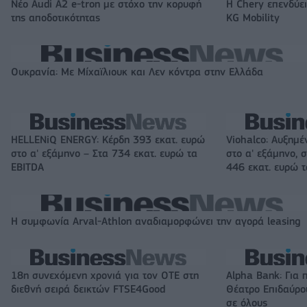
Νέο Audi A2 e-tron με στόχο την κορυφή
Η Chery επενδύει
της αποδοτικότητας
KG Mobility
Ουκρανία: Με Μίχαϊλιουκ και Λεν κόντρα στην Ελλάδα
HELLENiQ ENERGY: Κέρδη 393 εκατ. ευρώ
Viohalco: Αυξημέ
στο α' εξάμηνο – Στα 734 εκατ. ευρώ τα
στο α' εξάμηνο, σ
EBITDA
446 εκατ. ευρώ 
Η συμφωνία Arval-Athlon αναδιαμορφώνει την αγορά leasing
18η συνεχόμενη χρονιά για τον ΟΤΕ στη
Alpha Bank: Για 
διεθνή σειρά δεικτών FTSE4Good
Θέατρο Επιδαύρου
σε όλους