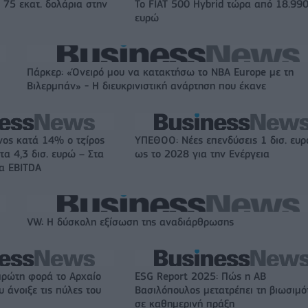
 75 εκατ. δολάρια στην
Το FIAT 500 Hybrid τώρα από 18.99
ευρώ
Πάρκερ: «Όνειρό μου να κατακτήσω το ΝΒΑ Europe με τη
Βιλερμπάν» - Η διευκρινιστική ανάρτηση που έκανε
νος κατά 14% ο τζίρος
ΥΠΕΘΟΟ: Νέες επενδύσεις 1 δισ. ευ
τα 4,3 δισ. ευρώ – Στα
ως το 2028 για την Ενέργεια
τα EBITDA
VW: Η δύσκολη εξίσωση της αναδιάρθρωσης
πρώτη φορά το Αρχαίο
ESG Report 2025: Πώς η ΑΒ
 άνοιξε τις πύλες του
Βασιλόπουλος μετατρέπει τη βιωσιμό
σε καθημερινή πράξη