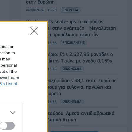
στην Ευρώπη
06/08/2026 - 16:20
ΕΝΕΡΓΕΙΑ
Οι ελληνικές scale-ups επιχειρήσεις
στρέφονται στην ανάπτυξη - Μεγαλύτερη
πρόκληση η προσέλκυση πελατών
06/08/2026 - 15:56
ΕΠΙΧΕΙΡΗΣΕΙΣ
sonal or
ection to
Χρηματιστήριο: Στις 2.627,95 μονάδες ο
ou may
Γενικός Δείκτης Τιμών, με άνοδο 0,15%
 personal
06/08/2026 - 15:46
ΟΙΚΟΝΟΜΙΑ
out of the
 downstream
ΥΠΑΑΤ: Αποζημιώσεις 38,1 εκατ. ευρώ σε
B’s List of
κτηνοτρόφους για ευλογιά, πανώλη και
αφθώδη πυρετό
06/08/2026 - 15:33
ΟΙΚΟΝΟΜΙΑ
Στ. Παπασταύρου: Άμεσα αντιδιαβρωτικά
έργα στη Δυτική Αττική
06/08/2026 - 15:17
ΠΟΛΙΤΙΚΗ