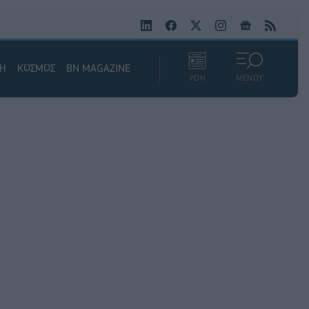
ΚΗ
ΚΟΣΜΟΣ
BN MAGAZINE
ΡΟΗ
ΜΕΝΟΥ