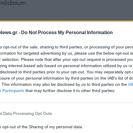
επιβεβαίωτη.
News.gr -
Do Not Process My Personal Information
to opt-out of the sale, sharing to third parties, or processing of your per
formation for targeted advertising by us, please use the below opt-out s
r selection. Please note that after your opt-out request is processed y
eing interest-based ads based on personal information utilized by us or
disclosed to third parties prior to your opt-out. You may separately opt-
losure of your personal information by third parties on the IAB’s list of
. This information may also be disclosed by us to third parties on the
IA
Participants
that may further disclose it to other third parties.
πει κατά τον χαιρετισμό του στο σχολείο. Να
l Data Processing Opt Outs
επισκεφθεί την Κομοτηνή ως πρωθυπουργός είχε
τη χώρα τους και να παλεύουν για την προκοπή της
o opt-out of the Sharing of my personal data.
νότητας με την Ελλάδα. Άρα τα όσα είχε πει τότε