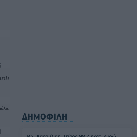
αετές
ούλιο
ΔΗΜΟΦΙΛΗ
Β.Σ. Καρούλιας: Τζίρος 98,7 εκατ. ευρώ