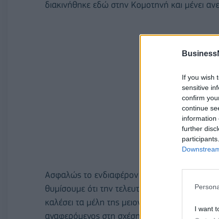
διακινήθηκε εδώ στην Κομοτηνή και μένει αν
Business
If you wish 
sensitive in
confirm you
continue se
information 
further disc
participants
Downstream 
Ασφαλώς το ενδιαφέρον στρέφεται στα όσα θα 
Persona
θυμίσουμε ότι την τελευταία φορά που είχε 
καλέσει τα μέλη της μειονότητας να αγαπούν 
I want t
αναφερόμενος στη σχέση των πολιτών της μειο