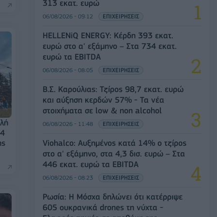
313 εκατ. ευρώ
06/08/2026 - 09:12
ΕΠΙΧΕΙΡΗΣΕΙΣ
HELLENiQ ENERGY: Κέρδη 393 εκατ.
ευρώ στο α' εξάμηνο – Στα 734 εκατ.
ευρώ τα EBITDA
06/08/2026 - 08:05
ΕΠΙΧΕΙΡΗΣΕΙΣ
Β.Σ. Καρούλιας: Τζίρος 98,7 εκατ. ευρώ
και αύξηση κερδών 57% - Τα νέα
στοιχήματα σε low & non alcohol
ολή
06/08/2026 - 11:48
ΕΠΙΧΕΙΡΗΣΕΙΣ
24
Viohalco: Αυξημένος κατά 14% ο τζίρος
ης
στο α' εξάμηνο, στα 4,3 δισ. ευρώ – Στα
446 εκατ. ευρώ τα EBITDA
06/08/2026 - 08:23
ΕΠΙΧΕΙΡΗΣΕΙΣ
Ρωσία: Η Μόσχα δηλώνει ότι κατέρριψε
605 ουκρανικά drones τη νύχτα -