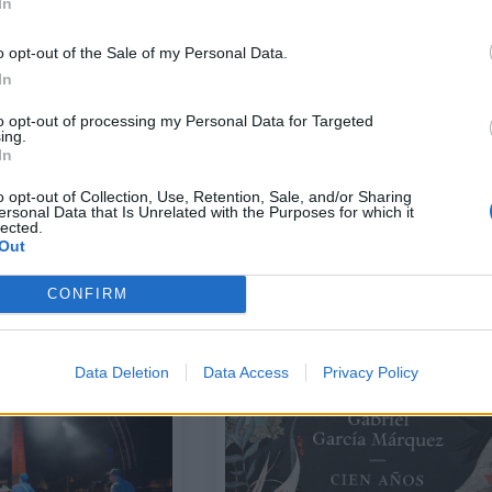
In
o opt-out of the Sale of my Personal Data.
In
to opt-out of processing my Personal Data for Targeted
ing.
In
o opt-out of Collection, Use, Retention, Sale, and/or Sharing
ersonal Data that Is Unrelated with the Purposes for which it
ζωή σε ηλικία 76
lected.
Ένα all day Wellness City Retre
ός Αννα
Out
έρχεται στο rooftop του Moxy
λου
Athens City, στην καρδιά της
CONFIRM
Αθήνας
01/05/2024 - 23:00
Data Deletion
Data Access
Privacy Policy