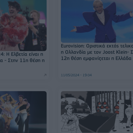
Eurovision: Οριστικά εκτός τελικ
η Ολλανδία με τον Joost Klein- 
4: Η Ελβετία είναι η
12η θέση εμφανίζεται η Ελλάδα
ια - Στην 11η θέση η
11/05/2024 - 19:04