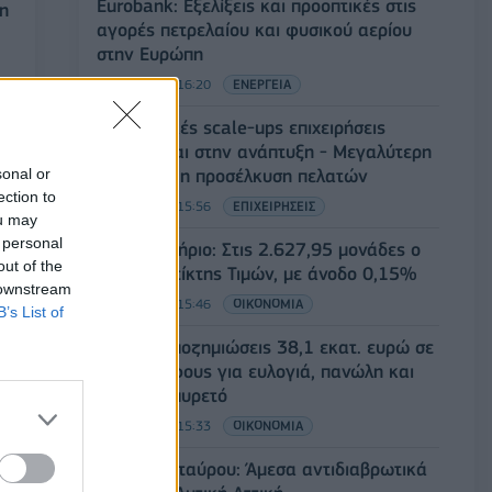
Eurobank: Εξελίξεις και προοπτικές στις
ση
αγορές πετρελαίου και φυσικού αερίου
στην Ευρώπη
06/08/2026 - 16:20
ΕΝΕΡΓΕΙΑ
Οι ελληνικές scale-ups επιχειρήσεις
στρέφονται στην ανάπτυξη - Μεγαλύτερη
sonal or
πρόκληση η προσέλκυση πελατών
ection to
06/08/2026 - 15:56
ΕΠΙΧΕΙΡΗΣΕΙΣ
ou may
 personal
Χρηματιστήριο: Στις 2.627,95 μονάδες ο
out of the
Γενικός Δείκτης Τιμών, με άνοδο 0,15%
 downstream
06/08/2026 - 15:46
ΟΙΚΟΝΟΜΙΑ
B’s List of
ΥΠΑΑΤ: Αποζημιώσεις 38,1 εκατ. ευρώ σε
κτηνοτρόφους για ευλογιά, πανώλη και
ς
αφθώδη πυρετό
ς
06/08/2026 - 15:33
ΟΙΚΟΝΟΜΙΑ
Στ. Παπασταύρου: Άμεσα αντιδιαβρωτικά