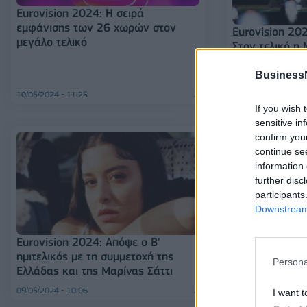
Eurovision 2024: Η σειρά
εμφάνισης των 26 χωρών στον
Εurovision 202
μεγάλο τελικό
Στον τελικό η 
«ZARI» - Ποιε
πέρασαν
Business
10/05/2024 - 11:25
10/05/2024 - 07:23
If you wish 
sensitive in
confirm you
continue se
information 
further disc
participants
Downstream 
Eurovision 2024: Απόψε ο Β'
Eurovision 20
ημιτελικός με τη συμμετοχή της
ο Α’ ημιτελικό
Persona
Ελλάδας και της Μαρίνας Σάττι
μετάδοση από 
09/05/2024 - 10:06
07/05/2024 - 13:31
I want t