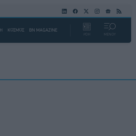
ΚΗ
ΚΟΣΜΟΣ
BN MAGAZINE
ΡΟΗ
ΜΕΝΟΥ