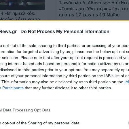
Τεχνόπολη Δ. Αθηναίων: Η έκθε
«Comics στο Υδαταέριο» έρχεται
4 -Β' ημιτελικός:
από τις 17 έως τις 19 Μαΐου
Μαρίνα Σάττι και το
ς άλλες χώρες
News.gr -
Do Not Process My Personal Information
09/05/2024 - 23:00
to opt-out of the sale, sharing to third parties, or processing of your per
formation for targeted advertising by us, please use the below opt-out s
r selection. Please note that after your opt-out request is processed y
eing interest-based ads based on personal information utilized by us or
disclosed to third parties prior to your opt-out. You may separately opt-
losure of your personal information by third parties on the IAB’s list of
. This information may also be disclosed by us to third parties on the
IA
Participants
that may further disclose it to other third parties.
Πέθανε ο θρυλικός τραγουδιστή
24: Απόψε στις 22:00
της ροκ Αντώνης Τουρκογιώργη
ς σε απευθείας
l Data Processing Opt Outs
στα 73 του χρόνια
την ΕΡΤ1
05/05/2024 - 20:00
o opt-out of the Sharing of my personal data.