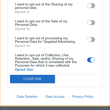
Έναρξη
Προηγούμενο
Επόμενο
Τέλος
I want to opt-out of the Sharing of my
personal data.
Opted In
Σελίδα 8 από 29
I want to opt-out of the Sale of my
Personal Data.
Opted In
I want to opt-out of processing my
Personal Data for Targeted Advertising.
Opted In
I want to opt-out of Collection, Use,
Retention, Sale, and/or Sharing of my
Personal Data that Is Unrelated with the
Purposes for which it was collected.
Opted Out
ΡΟΗ ΕΙΔΗΣΕΩΝ
CONFIRM
Άρειος Πάγος- Ε. Μπακέλας: Δεν ανασύρεται από το
αρχείο η υπόθεση των υποκλοπών
Data Deletion
Data Access
Privacy Policy
07/08/2026 - 14:11
ΕΛΛΑΔΑ