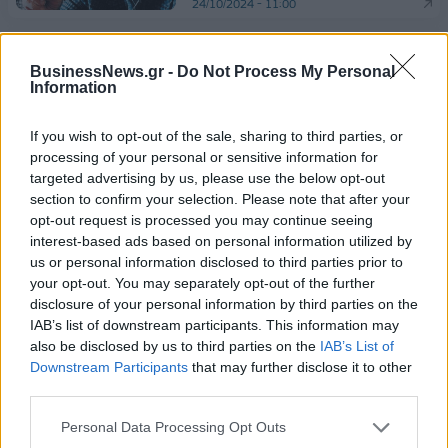
24/10/2024 - 11:00
Κυκλοφόρησε η αυτοβιογραφία
BusinessNews.gr -
Do Not Process My Personal
του Αλ Πατσίνο
Information
18/10/2024 - 15:16
If you wish to opt-out of the sale, sharing to third parties, or
processing of your personal or sensitive information for
Η Μαρινέλλα βγαίνει από τη
targeted advertising by us, please use the below opt-out
ΜΕΘ μετά από 21 ημέρες -
section to confirm your selection. Please note that after your
Μεταφέρεται σε δωμάτιο
opt-out request is processed you may continue seeing
νοσηλείας
interest-based ads based on personal information utilized by
16/10/2024 - 10:18
us or personal information disclosed to third parties prior to
your opt-out. You may separately opt-out of the further
disclosure of your personal information by third parties on the
“Σταμάτησαν του ρολογιού οι
IAB’s list of downstream participants. This information may
δείκτες”… Καλλιτέχνες
also be disclosed by us to third parties on the
IAB’s List of
αποχαιρετούν τον Μίμη Πλέσσα
Downstream Participants
that may further disclose it to other
05/10/2024 - 20:20
third parties.
Personal Data Processing Opt Outs