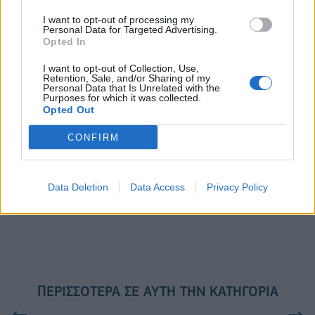
I want to opt-out of processing my
Personal Data for Targeted Advertising.
Opted In
VW: Η δύσκολη εξίσωση της
18η συνεχόμενη χρονιά για τον
αναδιάρθρωσης
ΟΤΕ στη διεθνή σειρά δεικτών
I want to opt-out of Collection, Use,
FTSE4Good
Retention, Sale, and/or Sharing of my
Personal Data that Is Unrelated with the
Purposes for which it was collected.
Opted Out
Alpha Bank: Για πρώτη φορά το Αρχαίο Θέατρο Επιδαύρου άνοιξε τις
CONFIRM
πύλες του σε όλους
Data Deletion
Data Access
Privacy Policy
ESG Report 2025: Πώς η ΑΒ Βασιλόπουλος μετατρέπει τη
βιωσιμότητα σε καθημερινή πράξη
ΠΕΡΙΣΣΌΤΕΡΑ ΣΕ ΑΥΤΉ ΤΗΝ ΚΑΤΗΓΟΡΊΑ