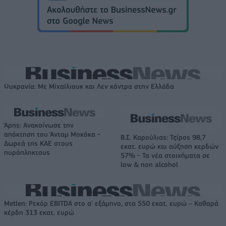
Ουκρανία: Με Μίχαϊλιουκ και Λεν κόντρα στην Ελλάδα
Άρης: Ανακοίνωσε την
απόκτηση του Άνταμ Μοκόκα -
Β.Σ. Καρούλιας: Τζίρος 98,7
Δωρεά της ΚΑΕ στους
εκατ. ευρώ και αύξηση κερδών
πυρόπληκτους
57% - Τα νέα στοιχήματα σε
low & non alcohol
Metlen: Ρεκόρ EBITDA στο α' εξάμηνο, στα 550 εκατ. ευρώ – Καθαρά
κέρδη 313 εκατ. ευρώ