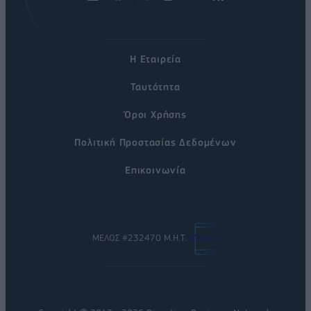
Η Εταιρεία
Ταυτότητα
Όροι Χρήσης
Πολιτική Προστασίας Δεδομένων
Επικοινωνία
ΜΕΛΟΣ #232470 Μ.Η.Τ.