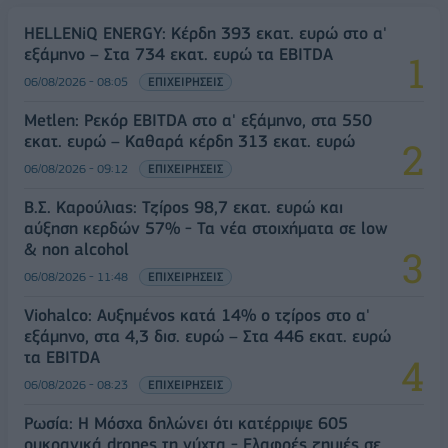
HELLENiQ ENERGY: Κέρδη 393 εκατ. ευρώ στο α'
εξάμηνο – Στα 734 εκατ. ευρώ τα EBITDA
06/08/2026 - 08:05
ΕΠΙΧΕΙΡΗΣΕΙΣ
Metlen: Ρεκόρ EBITDA στο α' εξάμηνο, στα 550
εκατ. ευρώ – Καθαρά κέρδη 313 εκατ. ευρώ
06/08/2026 - 09:12
ΕΠΙΧΕΙΡΗΣΕΙΣ
Β.Σ. Καρούλιας: Τζίρος 98,7 εκατ. ευρώ και
αύξηση κερδών 57% - Τα νέα στοιχήματα σε low
& non alcohol
06/08/2026 - 11:48
ΕΠΙΧΕΙΡΗΣΕΙΣ
Viohalco: Αυξημένος κατά 14% ο τζίρος στο α'
εξάμηνο, στα 4,3 δισ. ευρώ – Στα 446 εκατ. ευρώ
τα EBITDA
06/08/2026 - 08:23
ΕΠΙΧΕΙΡΗΣΕΙΣ
Ρωσία: Η Μόσχα δηλώνει ότι κατέρριψε 605
ουκρανικά drones τη νύχτα - Ελαφρές ζημιές σε