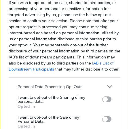
If you wish to opt-out of the sale, sharing to third parties, or
processing of your personal or sensitive information for
targeted advertising by us, please use the below opt-out
Νόλεϊ: «Ανυπομονώ να ζήσω
Πάρκερ: «Όνειρό μου να
section to confirm your selection. Please note that after your
την εκπληκτική ενέργεια των
κατακτήσω το ΝΒΑ Europe με τη
opt-out request is processed you may continue seeing
οπαδών της ΑΕΚ»
Βιλερμπάν» - Η διευκρινιστική
interest-based ads based on personal information utilized by
ανάρτηση που έκανε
us or personal information disclosed to third parties prior to
your opt-out. You may separately opt-out of the further
disclosure of your personal information by third parties on the
HELLENiQ ENERGY: Κέρδη 393 εκατ. ευρώ στο α' εξάμηνο – Στα 734
IAB’s list of downstream participants. This information may
εκατ. ευρώ τα EBITDA
also be disclosed by us to third parties on the
IAB’s List of
Downstream Participants
that may further disclose it to other
third parties.
Personal Data Processing Opt Outs
Viohalco: Αυξημένος κατά 14%
ΥΠΕΘΟΟ: Νέες επενδύσεις 1
ο τζίρος στο α' εξάμηνο, στα 4,3
δισ. ευρώ ως το 2028 για την
I want to opt-out of the Sharing of my
δισ. ευρώ – Στα 446 εκατ. ευρώ
Ενέργεια
personal data.
τα EBITDA
Opted In
I want to opt-out of the Sale of my
Personal Data.
Opted In
Η συμφωνία Arval-Athlon αναδιαμορφώνει την αγορά leasing