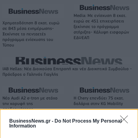
Media: Με ενίσχυση 8 εκατ.
ευρώ σε 451 επιχειρήσεις
Χρηματοδότηση 8 εκατ. ευρώ
ξεκίνησε το πρόγραμμα
σε 843 μέσα ενημέρωσης-
στήριξης- Κάλυψη εισφορών
Ξεκίνησε το πενταετές
ΕΔΟΕΑΠ
πρόγραμμα ενίσχυσης του
Τύπου
IAB Hellas: Νέα Διοικούσα Επιτροπή και νέο Διοικητικό Συμβούλιο -
Πρόεδρος ο Γαληνός Γιαγλής
Νέο Audi A2 e-tron με στόχο
Η Chery επενδύει 75 εκατ.
την κορυφή της
δολάρια στην KG Mobility
αποδοτικότητας
BusinessNews.gr -
Do Not Process My Personal
Information
Το FIAT 500 Hybrid τώρα από 18.990 ευρώ