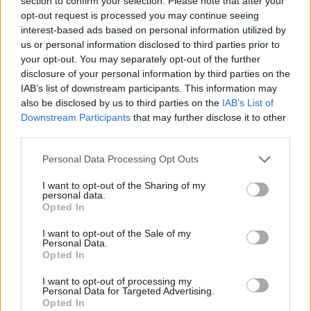
section to confirm your selection. Please note that after your
Εθνική Παίδων: Πρεμιέρα στο Ευρωπαϊκό με αντίπαλο την Ισπανία
opt-out request is processed you may continue seeing
(live stream)
interest-based ads based on personal information utilized by
us or personal information disclosed to third parties prior to
your opt-out. You may separately opt-out of the further
disclosure of your personal information by third parties on the
Ευρωπαϊκό Κορασίδων:
Τζάμπολ για την Εθνική στα
IAB’s list of downstream participants. This information may
Β.Σ. Καρούλιας: Τζίρος 98,7
Ιωάννινα κόντρα στην Ιρλανδία
also be disclosed by us to third parties on the
IAB’s List of
εκατ. ευρώ και αύξηση κερδών
(live stream)
57% - Τα νέα στοιχήματα σε
Downstream Participants
that may further disclose it to other
low & non alcohol
third parties.
Personal Data Processing Opt Outs
Metlen: Ρεκόρ EBITDA στο α' εξάμηνο, στα 550 εκατ. ευρώ – Καθαρά
I want to opt-out of the Sharing of my
personal data.
κέρδη 313 εκατ. ευρώ
Opted In
I want to opt-out of the Sale of my
Personal Data.
Media: Με ενίσχυση 8 εκατ.
Opted In
ευρώ σε 451 επιχειρήσεις
Χρηματοδότηση 8 εκατ. ευρώ
ξεκίνησε το πρόγραμμα
σε 843 μέσα ενημέρωσης-
I want to opt-out of processing my
στήριξης- Κάλυψη εισφορών
Ξεκίνησε το πενταετές
Personal Data for Targeted Advertising.
ΕΔΟΕΑΠ
Opted In
πρόγραμμα ενίσχυσης του