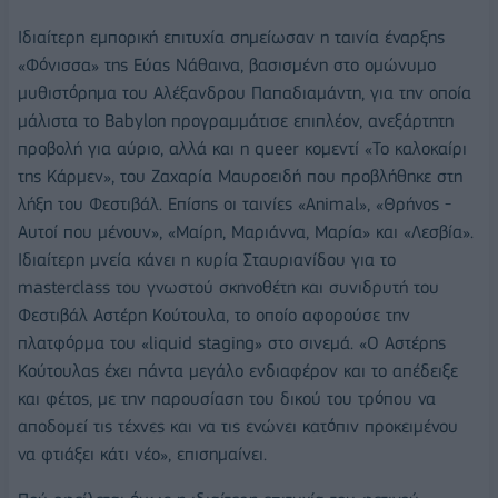
Ιδιαίτερη εμπορική επιτυχία σημείωσαν η ταινία έναρξης
«Φόνισσα» της Εύας Νάθαινα, βασισμένη στο ομώνυμο
μυθιστόρημα του Αλέξανδρου Παπαδιαμάντη, για την οποία
μάλιστα το Babylon προγραμμάτισε επιπλέον, ανεξάρτητη
προβολή για αύριο, αλλά και η queer κομεντί «Το καλοκαίρι
της Κάρμεν», του Ζαχαρία Μαυροειδή που προβλήθηκε στη
λήξη του Φεστιβάλ. Επίσης οι ταινίες «Animal», «Θρήνος -
Αυτοί που μένουν», «Μαίρη, Μαριάννα, Μαρία» και «Λεσβία».
Ιδιαίτερη μνεία κάνει η κυρία Σταυριανίδου για το
masterclass του γνωστού σκηνοθέτη και συνιδρυτή του
Φεστιβάλ Αστέρη Κούτουλα, το οποίο αφορούσε την
πλατφόρμα του «liquid staging» στο σινεμά. «Ο Αστέρης
Κούτουλας έχει πάντα μεγάλο ενδιαφέρον και το απέδειξε
και φέτος, με την παρουσίαση του δικού του τρόπου να
αποδομεί τις τέχνες και να τις ενώνει κατόπιν προκειμένου
να φτιάξει κάτι νέο», επισημαίνει.