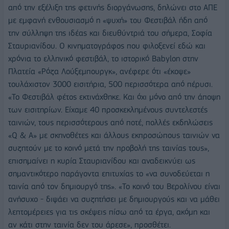
από την εξέλιξη της φετινής διοργάνωσης, δηλώνει στο ΑΠΕ
με εμφανή ενθουσιασμό η «ψυχή» του Φεστιβάλ ήδη από
την σύλληψη της ιδέας και διευθύντριά του σήμερα, Σοφία
Σταυριανίδου. Ο κινηματογράφος που φιλοξενεί εδώ και
χρόνια το ελληνικό φεστιβάλ, το ιστορικό Babylon στην
Πλατεία «Ρόζα Λούξεμπουργκ», ανέφερε ότι «έκοψε»
τουλάχιστον 3000 εισιτήρια, 500 περισσότερα από πέρυσι.
«Το Φεστιβάλ φέτος εκτινάχθηκε. Και όχι μόνο από την άποψη
των εισιτηρίων. Είχαμε 40 προσκεκλημένους συντελεστές
ταινιών, τους περισσότερους από ποτέ, πολλές εκδηλώσεις
«Q & A» με σκηνοθέτες και άλλους εκπροσώπους ταινιών να
συζητούν με το κοινό μετά την προβολή της ταινίας τους»,
επισημαίνει η κυρία Σταυριανίδου και αναδεικνύει ως
σημαντικότερο παράγοντα επιτυχίας το «να συνοδεύεται η
ταινία από τον δημιουργό της». «Το κοινό του Βερολίνου είναι
ανήσυχο - διψάει να συζητήσει με δημιουργούς και να μάθει
λεπτομέρειες για τις σκέψεις πίσω από τα έργα, ακόμη και
αν κάτι στην ταινία δεν του άρεσε», προσθέτει.