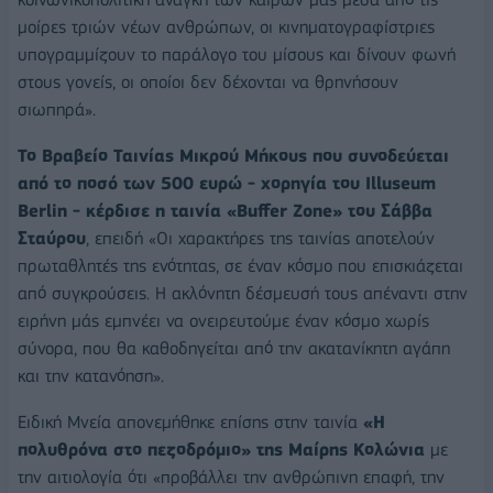
μοίρες τριών νέων ανθρώπων, οι κινηματογραφίστριες
υπογραμμίζουν το παράλογο του μίσους και δίνουν φωνή
στους γονείς, οι οποίοι δεν δέχονται να θρηνήσουν
σιωπηρά».
Το Βραβείο Ταινίας Μικρού Μήκους που συνοδεύεται
από το ποσό των 500 ευρώ - χορηγία του Illuseum
Berlin - κέρδισε η ταινία «Buffer Zone» του Σάββα
Σταύρου
, επειδή «Οι χαρακτήρες της ταινίας αποτελούν
πρωταθλητές της ενότητας, σε έναν κόσμο που επισκιάζεται
από συγκρούσεις. Η ακλόνητη δέσμευσή τους απέναντι στην
ειρήνη μάς εμπνέει να ονειρευτούμε έναν κόσμο χωρίς
σύνορα, που θα καθοδηγείται από την ακατανίκητη αγάπη
και την κατανόηση».
Ειδική Μνεία απονεμήθηκε επίσης στην ταινία
«Η
πολυθρόνα στο πεζοδρόμιο» της Μαίρης Κολώνια
με
την αιτιολογία ότι «προβάλλει την ανθρώπινη επαφή, την