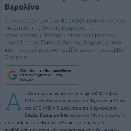
Βερολίνο
Οι «νικητές» του 9ου Φεστιβάλ ήταν οι ταινίες
«Animal» της Σοφίας Εξάρχου, το
ντοκιμαντέρ «Πένθος - Αυτοί που μένουν»
των Μυρτώς Πατσαλίδου και Μαρίας Δούκα
και η μικρού μήκους «Buffer Zone» του Σάββα
Σταύρου.
Πρόσθεσε το
BusinessNews
στα αγαπημένα σου στη
Google
Α
πόλυτα ικανοποιημένη από τo φετινό Φεστιβάλ
Ελληνικού Κινηματογράφου στο Βερολίνο δηλώνει
στο ΑΠΕ-ΜΠΕ η διευθύντρια της διοργάνωσης
Σοφία Σταυριανίδου
, κάνοντας λόγο για εκτίναξη
του αριθμού των θεατών, αλλά και για σημαντική
αναβάθμιση των ποιοτικών χαρακτηριστικών. Οι «νικητές»