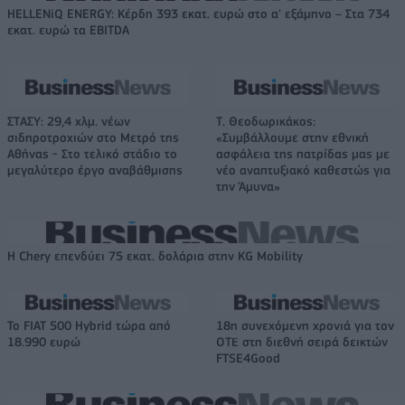
HELLENiQ ENERGY: Κέρδη 393 εκατ. ευρώ στο α' εξάμηνο – Στα 734
εκατ. ευρώ τα EBITDA
ΣΤΑΣΥ: 29,4 χλμ. νέων
Τ. Θεοδωρικάκος:
σιδηροτροχιών στο Μετρό της
«Συμβάλλουμε στην εθνική
Αθήνας - Στο τελικό στάδιο το
ασφάλεια της πατρίδας μας με
μεγαλύτερο έργο αναβάθμισης
νέο αναπτυξιακό καθεστώς για
την Άμυνα»
Η Chery επενδύει 75 εκατ. δολάρια στην KG Mobility
Το FIAT 500 Hybrid τώρα από
18η συνεχόμενη χρονιά για τον
18.990 ευρώ
ΟΤΕ στη διεθνή σειρά δεικτών
FTSE4Good