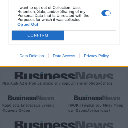
Τύπου
I want to opt-out of Collection, Use,
Retention, Sale, and/or Sharing of my
Personal Data that Is Unrelated with the
Purposes for which it was collected.
IAB Hellas: Νέα Διοικούσα Επιτροπή και νέο Διοικητικό Συμβούλιο -
Opted Out
Πρόεδρος ο Γαληνός Γιαγλής
CONFIRM
Η Toyota φέρνει νέα γενιά
Σε κινεζική… πολιορκία η
Data Deletion
Data Access
Privacy Policy
μπαταριών για τα υβριδικά της
ευρωπαϊκή
αυτοκινητοβιομηχανία
Νέο Audi A2 e-tron με στόχο την κορυφή της αποδοτικότητας
Καρδίτσα: Επέστρεψε υγιής ο
ΠΑΟΚ: Η άφιξη του Μπεν Μουρ
Φράνσις Οκόρο
στη Θεσσαλονίκη (pics)