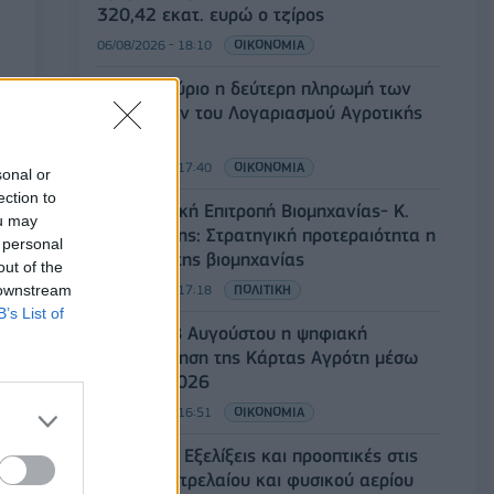
320,42 εκατ. ευρώ ο τζίρος
06/08/2026 - 18:10
ΟΙΚΟΝΟΜΙΑ
ΟΠΕΚΑ: Αύριο η δεύτερη πληρωμή των
δικαιούχων του Λογαριασμού Αγροτικής
Εστίας
06/08/2026 - 17:40
ΟΙΚΟΝΟΜΙΑ
sonal or
ection to
Κυβερνητική Επιτροπή Βιομηχανίας- Κ.
ou may
Μητσοτάκης: Στρατηγική προτεραιότητα η
 personal
ενίσχυση της βιομηχανίας
out of the
 downstream
06/08/2026 - 17:18
ΠΟΛΙΤΙΚΗ
B’s List of
Από τις 28 Αυγούστου η ψηφιακή
ενεργοποίηση της Κάρτας Αγρότη μέσω
της ΕΑΕ 2026
06/08/2026 - 16:51
ΟΙΚΟΝΟΜΙΑ
Eurobank: Εξελίξεις και προοπτικές στις
αγορές πετρελαίου και φυσικού αερίου