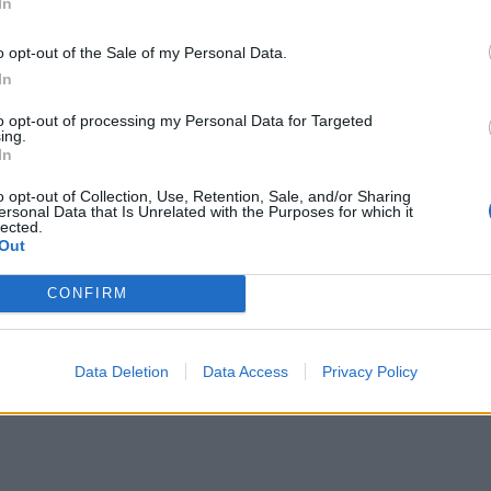
In
Τρεκ
, σε συνέντευξή του στο Buzzfeed News,
o opt-out of the Sale of my Personal Data.
 Βρέθηκε με τον Σπέισι σε πάρτυ κι ήταν ο μόνος
In
κές σχέσεις με τον Σπέισι. Κάποια στιγμή ο τότε
 υπνοδωμάτιο όπου τον πήρε ο ύπνος βλέποντας
to opt-out of processing my Personal Data for Targeted
ing.
ε Σπέισι μπήκε στο δωμάτιο, τον σήκωσε «όπως
In
ια «σκαρφάλωσε» από πάνω του.
o opt-out of Collection, Use, Retention, Sale, and/or Sharing
ersonal Data that Is Unrelated with the Purposes for which it
lected.
ίου και να με παρατηρεί. Η εντύπωσή μου ήταν τότε
Out
ε σήκωσε όπως ο γαμπρός σηκώνει τη νύφη. Αρχικά
ω τι συμβαίνει. Και τότε ξάπλωσε από πάνω μου»
CONFIRM
Data Deletion
Data Access
Privacy Policy