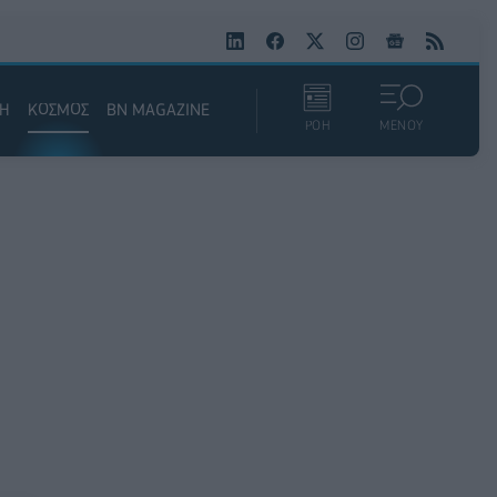
ΚΗ
ΚΟΣΜΟΣ
BN MAGAZINE
ΡΟΗ
ΜΕΝΟΥ