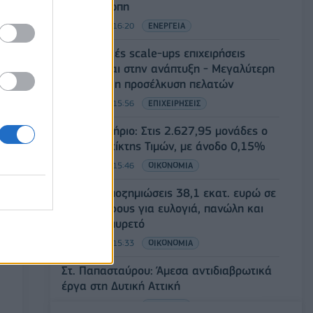
στην Ευρώπη
06/08/2026 - 16:20
ΕΝΕΡΓΕΙΑ
Οι ελληνικές scale-ups επιχειρήσεις
στρέφονται στην ανάπτυξη - Μεγαλύτερη
πρόκληση η προσέλκυση πελατών
06/08/2026 - 15:56
ΕΠΙΧΕΙΡΗΣΕΙΣ
Χρηματιστήριο: Στις 2.627,95 μονάδες ο
Γενικός Δείκτης Τιμών, με άνοδο 0,15%
06/08/2026 - 15:46
ΟΙΚΟΝΟΜΙΑ
ΥΠΑΑΤ: Αποζημιώσεις 38,1 εκατ. ευρώ σε
κτηνοτρόφους για ευλογιά, πανώλη και
αφθώδη πυρετό
06/08/2026 - 15:33
ΟΙΚΟΝΟΜΙΑ
Στ. Παπασταύρου: Άμεσα αντιδιαβρωτικά
έργα στη Δυτική Αττική
06/08/2026 - 15:17
ΠΟΛΙΤΙΚΗ