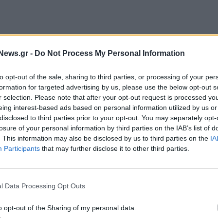
News.gr -
Do Not Process My Personal Information
to opt-out of the sale, sharing to third parties, or processing of your per
formation for targeted advertising by us, please use the below opt-out s
r selection. Please note that after your opt-out request is processed y
eing interest-based ads based on personal information utilized by us or
disclosed to third parties prior to your opt-out. You may separately opt-
ήσω και για άλλα πράγματα σχετικά με την ζωή μου.
losure of your personal information by third parties on the IAB’s list of
εί έξω για μένα, μερικές από τις οποίες έχουν
. This information may also be disclosed by us to third parties on the
IA
Participants
that may further disclose it to other third parties.
ύω πολύ καλά την ιδιωτική μου ζωή.
«Όπως
μου έχω πάει με άντρες και με γυναίκες
. Είχα
την ζωή μου και τώρα επέλεξα να ζω ως
l Data Processing Opt Outs
ω αυτό ειλικρινά και ανοιχτά και αυτό ξεκινά με
.
o opt-out of the Sharing of my personal data.