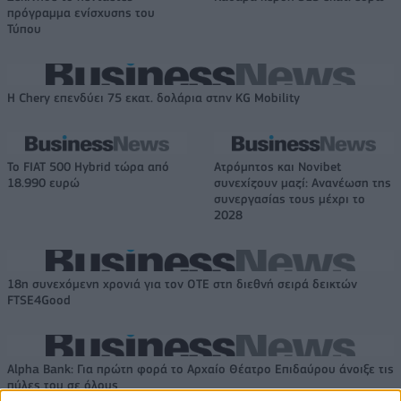
πρόγραμμα ενίσχυσης του
Τύπου
Η Chery επενδύει 75 εκατ. δολάρια στην KG Mobility
Το FIAT 500 Hybrid τώρα από
Ατρόμητος και Novibet
18.990 ευρώ
συνεχίζουν μαζί: Ανανέωση της
συνεργασίας τους μέχρι το
2028
18η συνεχόμενη χρονιά για τον ΟΤΕ στη διεθνή σειρά δεικτών
FTSE4Good
Alpha Bank: Για πρώτη φορά το Αρχαίο Θέατρο Επιδαύρου άνοιξε τις
πύλες του σε όλους