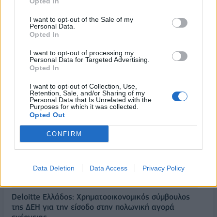
Opted In
I want to opt-out of the Sale of my
Personal Data.
Opted In
I want to opt-out of processing my
Personal Data for Targeted Advertising.
Opted In
I want to opt-out of Collection, Use,
Retention, Sale, and/or Sharing of my
Personal Data that Is Unrelated with the
Purposes for which it was collected.
Opted Out
ΡΟΗ ΕΙΔΗΣΕΩΝ
CONFIRM
ΥΠΑΑΤ: Επιπλέον 12,5 εκατ. ευρώ στις Περιφέρειες
για την ενίσχυση της βιοασφάλειας
Data Deletion
Data Access
Privacy Policy
07/08/2026 - 17:02
ΟΙΚΟΝΟΜΙΑ
Deloitte Ελλάδος: Χρηματοοικονομικός σύμβουλος
της ΔΕΗ για την είσοδο στην πολωνική αγορά
ενέργειας