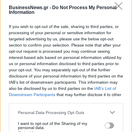
BusinessNews.gr -
Do Not Process My Personal
Information
If you wish to opt-out of the sale, sharing to third parties, or
ΠΕΡΙΣΣΌΤΕΡΑ ΣΕ ΑΥΤΉ ΤΗΝ ΚΑΤΗΓΟΡΊΑ
processing of your personal or sensitive information for
targeted advertising by us, please use the below opt-out
section to confirm your selection. Please note that after your
opt-out request is processed you may continue seeing
interest-based ads based on personal information utilized by
us or personal information disclosed to third parties prior to
your opt-out. You may separately opt-out of the further
Συμμετοχή Ν. Αναστασιάδη
disclosure of your personal information by third parties on the
στη σύνοδο των χωρών
IAB’s list of downstream participants. This information may
του Νότου
Β. Σόιμπλε: Όχι σε
also be disclosed by us to third parties on the
IAB’s List of
μεταρρυθμίσεις στην
08/04/2017 - 03:00
Downstream Participants
that may further disclose it to other
ευρωζώνη με δικό της
third parties.
προϋπολογισμό και
υπουργό Οικονομικών
Personal Data Processing Opt Outs
09/04/2017 - 03:00
I want to opt-out of the Sharing of my
personal data.