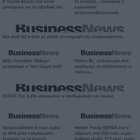
Η Toyota φέρνει νέα γενιά
Σε κινεζική… πολιορκία η
μπαταριών για τα υβριδικά της
ευρωπαϊκή
αυτοκινητοβιομηχανία
Νέο Audi A2 e-tron με στόχο την κορυφή της αποδοτικότητας
Δόξα Λευκάδας: Έβδομη
Platon BC: «Στόχος μας στις
μεταγραφή ο Τζος Σάρμα (vid)
ακαδημίες να εξελίσσονται οι
παίκτες»
ΕΛΣΤΑΤ: Στο 3,4% υποχώρησε ο πληθωρισμός τον Ιούλιο
Χρηματοδότηση 8 εκατ. ευρώ
Metlen: Ρεκόρ EBITDA στο α'
σε 843 μέσα ενημέρωσης-
εξάμηνο, στα 550 εκατ. ευρώ –
Ξεκίνησε το πενταετές
Καθαρά κέρδη 313 εκατ. ευρώ