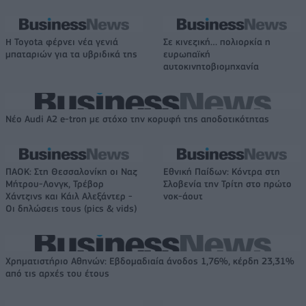
Η Toyota φέρνει νέα γενιά
Σε κινεζική… πολιορκία η
μπαταριών για τα υβριδικά της
ευρωπαϊκή
αυτοκινητοβιομηχανία
Νέο Audi A2 e-tron με στόχο την κορυφή της αποδοτικότητας
ΠΑΟΚ: Στη Θεσσαλονίκη οι Ναζ
Εθνική Παίδων: Κόντρα στη
Μήτρου-Λονγκ, Τρέβορ
Σλοβενία την Τρίτη στο πρώτο
Χάντζινς και Κάιλ Αλεξάντερ -
νοκ-άουτ
Οι δηλώσεις τους (pics & vids)
Χρηματιστήριο Αθηνών: Εβδομαδιαία άνοδος 1,76%, κέρδη 23,31%
από τις αρχές του έτους