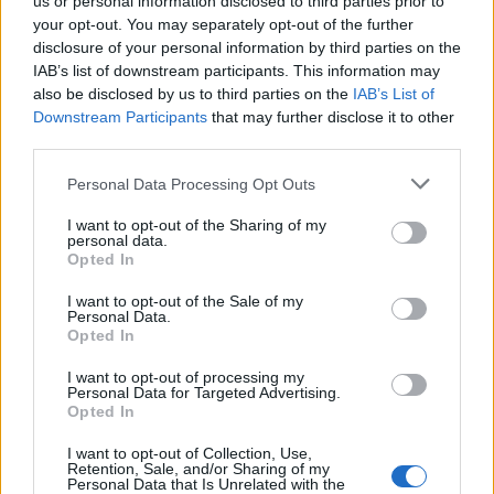
us or personal information disclosed to third parties prior to
your opt-out. You may separately opt-out of the further
Alpha Bank: Για πρώτη φορά το Αρχαίο Θέατρο Επιδαύρου άνοιξε τις
disclosure of your personal information by third parties on the
πύλες του σε όλους
IAB’s list of downstream participants. This information may
also be disclosed by us to third parties on the
IAB’s List of
Downstream Participants
that may further disclose it to other
third parties.
Personal Data Processing Opt Outs
ΠΕΡΙΣΣΌΤΕΡΑ ΣΕ ΑΥΤΉ ΤΗΝ ΚΑΤΗΓΟΡΊΑ
I want to opt-out of the Sharing of my
personal data.
Opted In
I want to opt-out of the Sale of my
Personal Data.
Ο Ballmer πήρε τους LA
Συνεργασία Etihad
Opted In
Clippers
Airways –Alitalia
I want to opt-out of processing my
30/05/2014 - 03:00
02/06/2014 - 03:00
Personal Data for Targeted Advertising.
Opted In
I want to opt-out of Collection, Use,
Retention, Sale, and/or Sharing of my
Personal Data that Is Unrelated with the