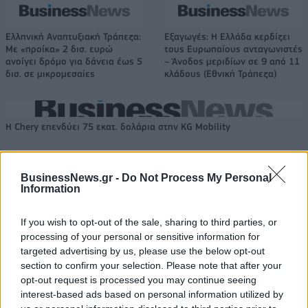
Ελληνική Αναπτυξιακή Τράπεζα:
Εξαγωγές: Η Ελλάδα κερδίζει
Με «προίκα» 2 δισ. ευρώ
τους Ευρωπαίους ανταγωνιστές
ανοίγει δρόμο για δάνεια έως 5
– Άνοδος μεριδίων σε 9 από 11
δισ. σε μικρομεσαίες
κλάδους (Εθνική Τράπεζα)
Η Chery επενδύει 75 εκατ. δολάρια στην KG Mobility
BusinessNews.gr -
Do Not Process My Personal
Το FIAT 500 Hybrid τώρα από
Ατρόμητος και Novibet
Information
18.990 ευρώ
συνεχίζουν μαζί: Ανανέωση της
συνεργασίας τους μέχρι το
2028
If you wish to opt-out of the sale, sharing to third parties, or
processing of your personal or sensitive information for
targeted advertising by us, please use the below opt-out
section to confirm your selection. Please note that after your
18η συνεχόμενη χρονιά για τον ΟΤΕ στη διεθνή σειρά δεικτών
opt-out request is processed you may continue seeing
FTSE4Good
interest-based ads based on personal information utilized by