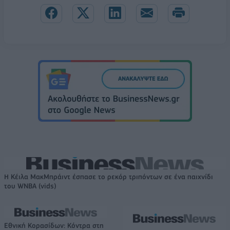
Η Κέιλα ΜακΜπράιντ έσπασε το ρεκόρ τριπόντων σε ένα παιχνίδι
του WNBA (vids)
Εθνική Κορασίδων: Κόντρα στη