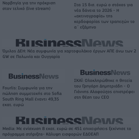
Νορβηγία για την πρόκριση
Στα 15 δισ. ευρώ ο στόχος για
στον τελικό (live stream)
νέα δάνεια το 2026 - Η
«ακτινογραφία» της
κερδοφορίας των τραπεζών το
α΄ εξάμηνο
Όμιλος ΔΕΗ: Νέα συμφωνία για χαρτοφυλάκιο έργων ΑΠΕ άνω των 2
GW σε Πολωνία και Ουγγαρία
ΣΚΑΪ: Ολοκληρώθηκε η θητεία
του Γρηγόρη Δημητριάδη - Ο
Fourlis: Συμφωνία για την
Γιάννης Αλαφούζος επιστρέφει
πώληση συμμετοχής στο Sofia
στη θέση του CEO
South Ring Mall έναντι 49,35
εκατ. ευρώ
Media: Με ενίσχυση 8 εκατ. ευρώ σε 451 επιχειρήσεις ξεκίνησε το
πρόγραμμα στήριξης- Κάλυψη εισφορών ΕΔΟΕΑΠ