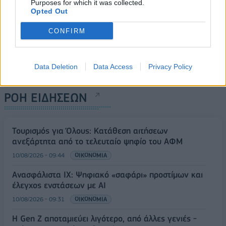
Purposes for which it was collected.
Opted Out
CONFIRM
Data Deletion
Data Access
Privacy Policy
ΡΟΗ ΕΙΔΗΣΕΩΝ
Τουρισμός για Όλους: Kατάθεση αιτήσεων
ανεξάρτητα από το τελευταίο ψηφίο του ΑΦΜ
10/08/2026 - 09:44
ΟΙΚΟΝΟΜΙΑ
Ανασφάλιστα ΙΧ: Ψηφιακό «σαφάρι» προστίμων και
έλεγχος ενστάσεων με AI
10/08/2026 - 09:31
ΟΙΚΟΝΟΜΙΑ
Η Gen Z αποταμιεύει λιγότερο, από άλλες γενιές -