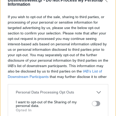
BusinessNews.gr -
Do Not Process My Personal
Χρηματοδότηση 8 εκατ. ευρώ
Metlen: Ρεκόρ EBITDA στο α'
Information
σε 843 μέσα ενημέρωσης-
εξάμηνο, στα 550 εκατ. ευρώ –
Ξεκίνησε το πενταετές
Καθαρά κέρδη 313 εκατ. ευρώ
πρόγραμμα ενίσχυσης του
If you wish to opt-out of the sale, sharing to third parties, or
Τύπου
processing of your personal or sensitive information for
targeted advertising by us, please use the below opt-out
section to confirm your selection. Please note that after your
opt-out request is processed you may continue seeing
Η Chery επενδύει 75 εκατ. δολάρια στην KG Mobility
interest-based ads based on personal information utilized by
us or personal information disclosed to third parties prior to
your opt-out. You may separately opt-out of the further
Το FIAT 500 Hybrid τώρα από
Ατρόμητος και Novibet
disclosure of your personal information by third parties on the
18.990 ευρώ
συνεχίζουν μαζί: Ανανέωση της
IAB’s list of downstream participants. This information may
συνεργασίας τους μέχρι το
also be disclosed by us to third parties on the
IAB’s List of
2028
Downstream Participants
that may further disclose it to other
third parties.
Personal Data Processing Opt Outs
18η συνεχόμενη χρονιά για τον ΟΤΕ στη διεθνή σειρά δεικτών
FTSE4Good
I want to opt-out of the Sharing of my
personal data.
Opted In