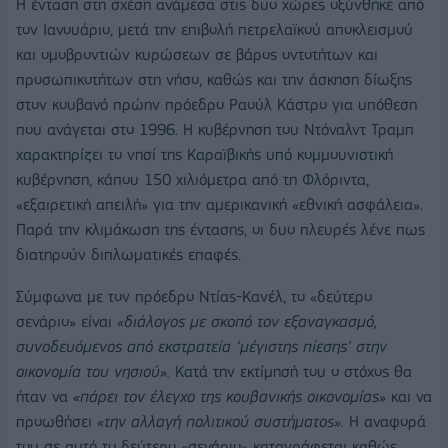
Η ένταση στη σχέση ανάμεσα στις δυο χώρες οξύνθηκε από
τον Ιανουάριο, μετά την επιβολή πετρελαϊκού αποκλεισμού
και ομοβροντιών κυρώσεων σε βάρος οντοτήτων και
προσωπικοτήτων στη νήσο, καθώς και την άσκηση δίωξης
στον κουβανό πρώην πρόεδρο Ραούλ Κάστρο για υπόθεση
που ανάγεται στο 1996. Η κυβέρνηση του Ντόναλντ Τραμπ
χαρακτηρίζει το νησί της Καραϊβικής υπό κομμουνιστική
κυβέρνηση, κάπου 150 χιλιόμετρα από τη Φλόριντα,
«εξαιρετική απειλή» για την αμερικανική «εθνική ασφάλεια».
Παρά την κλιμάκωση της έντασης, οι δυο πλευρές λένε πως
διατηρούν διπλωματικές επαφές.
Σύμφωνα με τον πρόεδρο Ντίας-Κανέλ, το «δεύτερο
σενάριο» είναι
«διάλογος με σκοπό τον εξαναγκασμό,
συνοδευόμενος από εκστρατεία ‘μέγιστης πίεσης’ στην
οικονομία του νησιού».
Κατά την εκτίμησή του ο στόχος θα
ήταν να
«πάρει τον έλεγχο της κουβανικής οικονομίας»
και να
προωθήσει
«την αλλαγή πολιτικού συστήματος».
Η αναφορά
του σε αυτό το δεύτερο «σενάριο» καταγράφεται καθώς