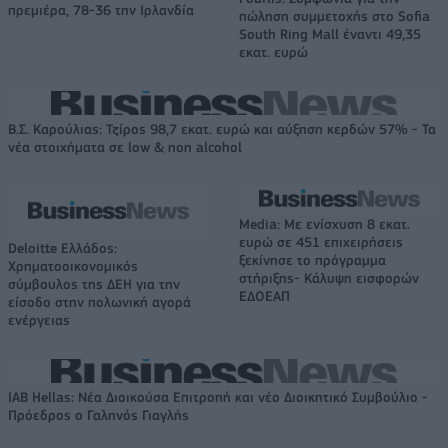
πρεμιέρα, 78-36 την Ιρλανδία
πώληση συμμετοχής στο Sofia
South Ring Mall έναντι 49,35
εκατ. ευρώ
Β.Σ. Καρούλιας: Τζίρος 98,7 εκατ. ευρώ και αύξηση κερδών 57% - Τα
νέα στοιχήματα σε low & non alcohol
Media: Με ενίσχυση 8 εκατ.
ευρώ σε 451 επιχειρήσεις
Deloitte Ελλάδος:
ξεκίνησε το πρόγραμμα
Χρηματοοικονομικός
στήριξης- Κάλυψη εισφορών
σύμβουλος της ΔΕΗ για την
ΕΔΟΕΑΠ
είσοδο στην πολωνική αγορά
ενέργειας
IAB Hellas: Νέα Διοικούσα Επιτροπή και νέο Διοικητικό Συμβούλιο -
Πρόεδρος ο Γαληνός Γιαγλής