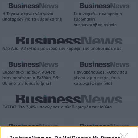
Η Toyota φέρνει νέα γενιά
Σε κινεζική… πολιορκία η
μπαταριών για τα υβριδικά της
ευρωπαϊκή
αυτοκινητοβιομηχανία
Νέο Audi A2 e-tron με στόχο την κορυφή της αποδοτικότητας
Ευρωπαϊκό Παίδων: Λύγισε
Γιαννακόπουλος: «Όταν σου
στην παράταση η Ελλάδα, 96-
ρίχνουν μια πέτρα, τους
86 από την Ισπανία (pics)
καταστρέφεις» (vid)
ΕΛΣΤΑΤ: Στο 3,4% υποχώρησε ο πληθωρισμός τον Ιούλιο