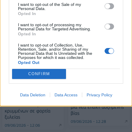
Alpha Bank: Για πρώτη φορά το Αρχαίο Θέατρο Επιδαύρου άνοιξε τις
I want to opt-out of the Sale of my
πύλες του σε όλους
Personal Data.
Opted In
I want to opt-out of processing my
Personal Data for Targeted Advertising.
Opted In
ΠΕΡΙΣΣΌΤΕΡΑ ΣΕ ΑΥΤΉ ΤΗΝ ΚΑΤΗΓΟΡΊΑ
I want to opt-out of Collection, Use,
Retention, Sale, and/or Sharing of my
Personal Data that Is Unrelated with the
Purposes for which it was collected.
Opted Out
CONFIRM
Data Deletion
Data Access
Privacy Policy
Χιλή: Κατάσχεση 100 και
Ο κόσμος εισέρχεται σε
πλέον τόνων ναρκωτικών
μια νέα εποχή αυξημένης
κρυμμένων σε φορτία
βίας
ξυλείας
09/06/2026 - 12:28
09/06/2026 - 12:06