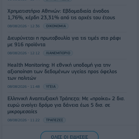
Χρηματιστήριο Αθηνών: Εβδομαδιαία άνοδος
1,76%, κέρδη 23,31% από τις αρχές του έτους
08/08/2026 - 12:36
ΟΙΚΟΝΟΜΙΑ
Διευρύνεται η πρωτοβουλία για τις τιμές στο ράφι
με 916 προϊόντα
08/08/2026 - 12:12
ΛΙΑΝΕΜΠΟΡΙΟ
Health Monitoring: Η εθνική υποδομή για την
αξιοποίηση των δεδομένων υγείας προς όφελος
των πολιτών
08/08/2026 - 11:48
ΥΓΕΙΑ
Ελληνική Αναπτυξιακή Τράπεζα: Με «προίκα» 2 δισ.
ευρώ ανοίγει δρόμο για δάνεια έως 5 δισ. σε
μικρομεσαίες
08/08/2026 - 11:22
ΤΡΑΠΕΖΕΣ
5G παντού, 6G στον ορίζοντα: Πού βρίσκεται η
ΟΛΕΣ ΟΙ ΕΙΔΗΣΕΙΣ
Ελλάδα στη μεγάλη τεχνολογική μετάβαση