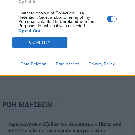
χημικών όπλων
άνθρακα
Opted In
εντοπίστηκε στη Συρία
05/06/2026 - 09:44
I want to opt-out of Collection, Use,
05/06/2026 - 12:04
Retention, Sale, and/or Sharing of my
Personal Data that Is Unrelated with the
Purposes for which it was collected.
Opted Out
CONFIRM
Data Deletion
Data Access
Privacy Policy
ΡΟΗ ΕΙΔΗΣΕΩΝ
Κορυφώνεται η έξοδος του Αυγούστου – Πάνω από
56.000 επιβάτες αναχωρούν σήμερα από τα