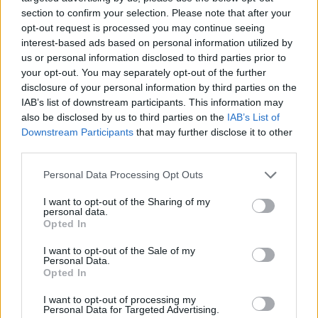
section to confirm your selection. Please note that after your
opt-out request is processed you may continue seeing
Alpha Bank: Για πρώτη φορά το
interest-based ads based on personal information utilized by
Αρχαίο Θέατρο Επιδαύρου
us or personal information disclosed to third parties prior to
άνοιξε τις πύλες του σε όλους
your opt-out. You may separately opt-out of the further
disclosure of your personal information by third parties on the
IAB’s list of downstream participants. This information may
also be disclosed by us to third parties on the
IAB’s List of
Downstream Participants
that may further disclose it to other
ΠΕΡΙΣΣΌΤΕΡΑ ΣΕ ΑΥΤΉ ΤΗΝ ΚΑΤΗΓΟΡΊΑ
third parties.
Personal Data Processing Opt Outs
I want to opt-out of the Sharing of my
personal data.
Opted In
I want to opt-out of the Sale of my
Personal Data.
Opted In
ΗΠΑ: Ο Ντόναλντ Τραμπ
ΟΗΕ: «Σημαντική
αποδεσμεύει 700 εκατ.
I want to opt-out of processing my
ποσότητα» αδήλωτων
δολάρια για τη βιομηχανία
Personal Data for Targeted Advertising.