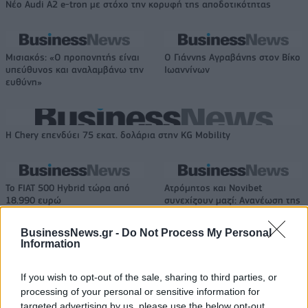
Νέο Audi A2 e-tron με στόχο την κορυφή της αποδοτικότητας
Μισιακός: «Ο προπονητής είναι
Ο Γιάννης Αγραβάνης στον Βίκο
υπεύθυνος και αναλαμβάνω την
Ιωαννίνων
ευθύνη»
Η Chery επενδύει 75 εκατ. δολάρια στην KG Mobility
Το FIAT 500 Hybrid τώρα από
Ατρόμητος και Novibet
18.990 ευρώ
συνεχίζουν μαζί: Ανανέωση της
συνεργασίας τους μέχρι το
2028
BusinessNews.gr -
Do Not Process My Personal
Information
If you wish to opt-out of the sale, sharing to third parties, or
18η συνεχόμενη χρονιά για τον ΟΤΕ στη διεθνή σειρά δεικτών
FTSE4Good
processing of your personal or sensitive information for
targeted advertising by us, please use the below opt-out