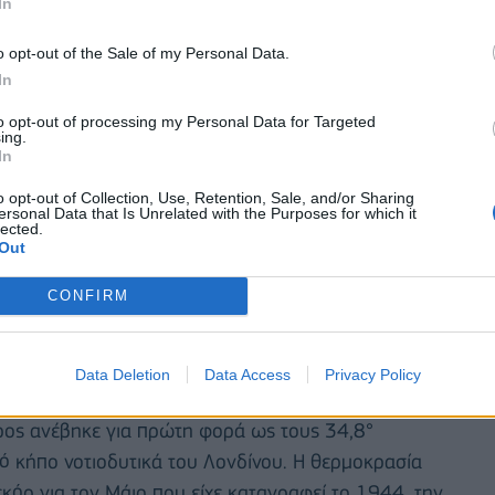
In
o opt-out of the Sale of my Personal Data.
In
to opt-out of processing my Personal Data for Targeted
ing.
In
o opt-out of Collection, Use, Retention, Sale, and/or Sharing
ersonal Data that Is Unrelated with the Purposes for which it
lected.
Out
αέρα από τη Βόρεια Αφρική, ο οποίος παγιδεύεται
CONFIRM
ώνα. Σύμφωνα με επιστήμονες, η ανθρωπογενής
αινόμενα, όπως τους καύσωνες, τις ξηρασίες και τις
Data Deletion
Data Access
Privacy Policy
ος ανέβηκε για πρώτη φορά ως τους 34,8°
κό κήπο νοτιοδυτικά του Λονδίνου. Η θερμοκρασία
κόρ για τον Μάιο που είχε καταγραφεί το 1944, την