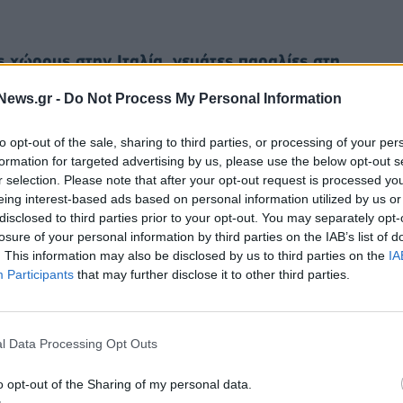
ς χώρους στην Ιταλία, γεμάτες παραλίες στη
 πρώιμες συγκομιδές για τους αγρότες
... Οι
News.gr -
Do Not Process My Personal Information
έρες, με αποτέλεσμα να καταγράφονται ήδη από
νία και τη Γαλλία.
to opt-out of the sale, sharing to third parties, or processing of your per
formation for targeted advertising by us, please use the below opt-out s
υβέρνησης, έκανε λόγο σήμερα για «επτά
r selection. Please note that after your opt-out request is processed y
eing interest-based ads based on personal information utilized by us or
ε πνιγμοί» που συνδέονται με το κύμα καύσωνα.
disclosed to third parties prior to your opt-out. You may separately opt-
ρχουν επτά θάνατοι που συνδέονται άμεσα με τη
losure of your personal information by third parties on the IAB’s list of
. This information may also be disclosed by us to third parties on the
IA
Participants
that may further disclose it to other third parties.
ει καταγραφεί ποτέ τον Μάιο στη Γαλλία,
 της χώρας Météo-France.
l Data Processing Opt Outs
o opt-out of the Sharing of my personal data.