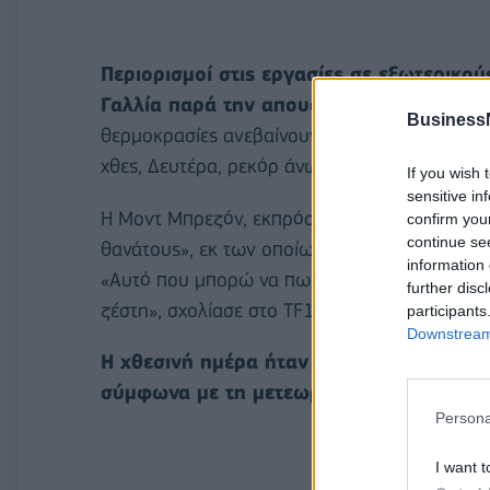
Περιορισμοί στις εργασίες σε εξωτερικού
Γαλλία παρά την απουσία ναυαγοσωστών,
Business
θερμοκρασίες ανεβαίνουν εδώ και αρκετές ημ
χθες, Δευτέρα, ρεκόρ άνω των 30°C στη Βρετα
If you wish 
sensitive in
Η Μοντ Μπρεζόν, εκπρόσωπος της γαλλικής κ
confirm you
continue se
θανάτους», εκ των οποίων «τουλάχιστον πέντ
information 
«Αυτό που μπορώ να πω σήμερα είναι ότι υπά
further disc
ζέστη», σχολίασε στο TF1.
participants
Downstream 
Η χθεσινή ημέρα ήταν η πιο ζεστή που έχ
σύμφωνα με τη μετεωρολογική υπηρεσία
Persona
I want t