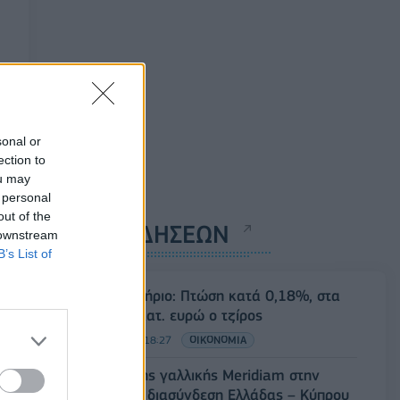
sonal or
ection to
ou may
 personal
out of the
ΡΟΗ ΕΙΔΗΣΕΩΝ
 downstream
B’s List of
Χρηματιστήριο: Πτώση κατά 0,18%, στα
315,71 εκατ. ευρώ ο τζίρος
05/08/2026 - 18:27
ΟΙΚΟΝΟΜΙΑ
Είσοδος της γαλλικής Meridiam στην
ηλεκτρική διασύνδεση Ελλάδας – Κύπρου