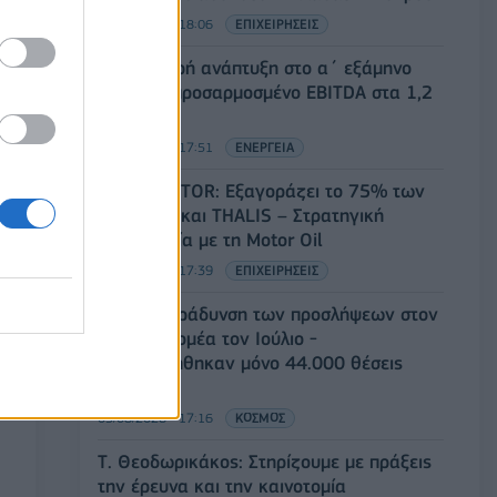
05/08/2026 - 18:06
ΕΠΙΧΕΙΡΗΣΕΙΣ
ΔΕΗ: Ισχυρή ανάπτυξη στο α΄ εξάμηνο
2026 με προσαρμοσμένο EBITDA στα 1,2
δισ. ευρώ
05/08/2026 - 17:51
ΕΝΕΡΓΕΙΑ
Όμιλος AKTOR: Εξαγοράζει το 75% των
ΗΛΕΚΤΩΡ και THALIS – Στρατηγική
συνεργασία με τη Motor Oil
05/08/2026 - 17:39
ΕΠΙΧΕΙΡΗΣΕΙΣ
ΗΠΑ: Επιβράδυνση των προσλήψεων στον
ιδιωτικό τομέα τον Ιούλιο -
Δημιουργήθηκαν μόνο 44.000 θέσεις
εργασίας
05/08/2026 - 17:16
ΚΟΣΜΟΣ
Τ. Θεοδωρικάκος: Στηρίζουμε με πράξεις
την έρευνα και την καινοτομία