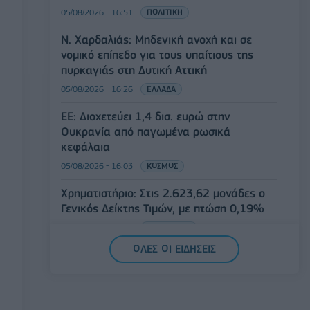
05/08/2026 - 16:51
ΠΟΛΙΤΙΚΗ
Ν. Χαρδαλιάς: Μηδενική ανοχή και σε
νομικό επίπεδο για τους υπαίτιους της
πυρκαγιάς στη Δυτική Αττική
05/08/2026 - 16:26
ΕΛΛΑΔΑ
ΕΕ: Διοχετεύει 1,4 δισ. ευρώ στην
Ουκρανία από παγωμένα ρωσικά
κεφάλαια
05/08/2026 - 16:03
ΚΟΣΜΟΣ
Χρηματιστήριο: Στις 2.623,62 μονάδες ο
Γενικός Δείκτης Τιμών, με πτώση 0,19%
05/08/2026 - 15:36
ΟΙΚΟΝΟΜΙΑ
ΟΛΕΣ ΟΙ ΕΙΔΗΣΕΙΣ
Συνάλλαγμα: Το ευρώ ενισχύεται κατά
0,20%, στα 1,1557 δολάρια
05/08/2026 - 15:28
ΟΙΚΟΝΟΜΙΑ