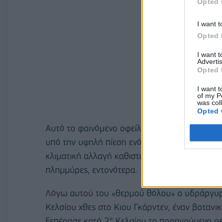
Opted 
I want t
Opted 
I want 
Advertis
Opted 
I want t
of my P
was col
Opted 
Αυτό το φαινόμενο οφείλεται στη ροή θερμού 
υπό την υψηλή πίεση ενός ισχυρού αντικυκλ
κλιματική αλλαγή καθιστά τα ακραία καιρικά φ
πλημμύρες, εντονότερα.
Λόγω αυτού του «θερμού θόλου» ο υδράργυρ
Κελσίου χθες στο Κιου Γκάρντεν, έναν βοτανι
ξεπέρασε κατά 2° Κελσίου το προηγούμενο ρε