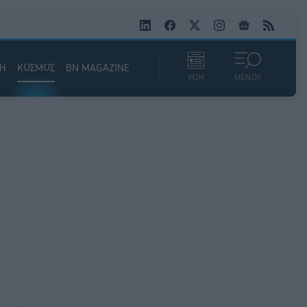
ΚΗ
ΚΟΣΜΟΣ
BN MAGAZINE
ΡΟΗ
ΜΕΝΟΥ