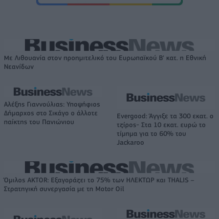
Με Λιθουανία στον προημιτελικό του Ευρωπαϊκού Β' κατ. η Εθνική
Νεανίδων
Αλέξης Γιαννούλιας: Υποψήφιος
Δήμαρχος στο Σικάγο ο άλλοτε
Evergood: Άγγιξε τα 300 εκατ. ο
παίκτης του Πανιώνιου
τζίρος- Στα 10 εκατ. ευρώ το
τίμημα για το 60% του
Jackaroo
Όμιλος AKTOR: Εξαγοράζει το 75% των ΗΛΕΚΤΩΡ και THALIS –
Στρατηγική συνεργασία με τη Motor Oil