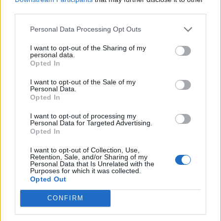
third parties.
Personal Data Processing Opt Outs
Ισραήλ: Επιβάλλει
Γαλλία-Υπουργείο
I want to opt-out of the Sharing of my
απαγόρευση πρόσβασης
personal data.
Εσωτερικών: Ο τρόπος
στη Γάζα σε 37 ΜΚΟ
Opted In
πολιτογράφησης του
31/12/2025 - 14:28
Τζορτζ Κλούνεϊ στέλνει
I want to opt-out of the Sale of my
«λάθος μήνυμα»
Personal Data.
Opted In
31/12/2025 - 16:39
I want to opt-out of processing my
Personal Data for Targeted Advertising.
Opted In
I want to opt-out of Collection, Use,
Retention, Sale, and/or Sharing of my
Personal Data that Is Unrelated with the
Purposes for which it was collected.
Opted Out
CONFIRM