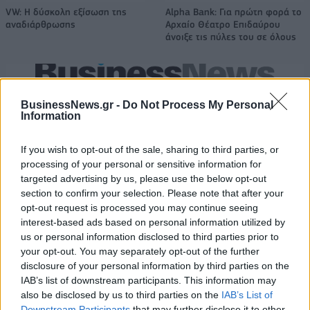
VW: Η δύσκολη εξίσωση της
Alpha Bank: Για πρώτη φορά το
αναδιάρθρωσης
Αρχαίο Θέατρο Επιδαύρου
άνοιξε τις πύλες του σε όλους
ESG Report 2025: Πώς η ΑΒ Βασιλόπουλος μετατρέπει τη
βιωσιμότητα σε καθημερινή πράξη
BusinessNews.gr -
Do Not Process My Personal
Information
If you wish to opt-out of the sale, sharing to third parties, or
Stoiximan: «Πού ήσουν;» στις μεγάλες στιγμές του Ολυμπιακού
processing of your personal or sensitive information for
targeted advertising by us, please use the below opt-out
section to confirm your selection. Please note that after your
opt-out request is processed you may continue seeing
interest-based ads based on personal information utilized by
ΠΕΡΙΣΣΌΤΕΡΑ ΣΕ ΑΥΤΉ ΤΗΝ ΚΑΤΗΓΟΡΊΑ
us or personal information disclosed to third parties prior to
your opt-out. You may separately opt-out of the further
disclosure of your personal information by third parties on the
IAB’s list of downstream participants. This information may
also be disclosed by us to third parties on the
IAB’s List of
Downstream Participants
that may further disclose it to other