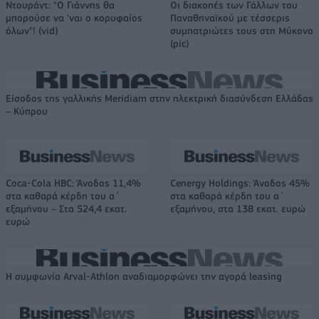
Ντουράντ: "Ο Γιάννης θα
Οι διακοπές των Γάλλων του
μπορούσε να 'ναι ο κορυφαίος
Παναθηναϊκού με τέσσερις
όλων"! (vid)
συμπατριώτες τους στη Μύκονο
(pic)
Είσοδος της γαλλικής Meridiam στην ηλεκτρική διασύνδεση Ελλάδας
– Κύπρου
Coca-Cola HBC: Άνοδος 11,4%
Cenergy Holdings: Άνοδος 45%
στα καθαρά κέρδη του α΄
στα καθαρά κέρδη του α΄
εξαμήνου – Στα 524,4 εκατ.
εξαμήνου, στα 138 εκατ. ευρώ
ευρώ
Η συμφωνία Arval-Athlon αναδιαμορφώνει την αγορά leasing