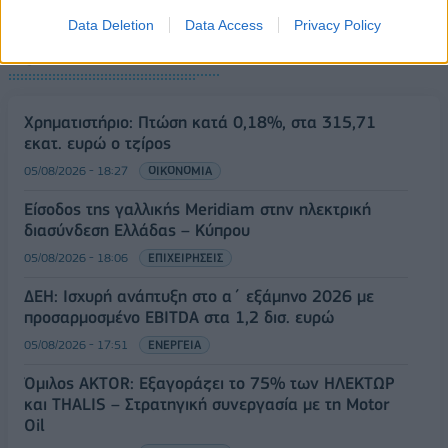
Data Deletion
Data Access
Privacy Policy
ΡΟΗ ΕΙΔΗΣΕΩΝ
Χρηματιστήριο: Πτώση κατά 0,18%, στα 315,71
εκατ. ευρώ ο τζίρος
05/08/2026 - 18:27
ΟΙΚΟΝΟΜΙΑ
Είσοδος της γαλλικής Meridiam στην ηλεκτρική
διασύνδεση Ελλάδας – Κύπρου
05/08/2026 - 18:06
ΕΠΙΧΕΙΡΗΣΕΙΣ
ΔΕΗ: Ισχυρή ανάπτυξη στο α΄ εξάμηνο 2026 με
προσαρμοσμένο EBITDA στα 1,2 δισ. ευρώ
05/08/2026 - 17:51
ΕΝΕΡΓΕΙΑ
Όμιλος AKTOR: Εξαγοράζει το 75% των ΗΛΕΚΤΩΡ
και THALIS – Στρατηγική συνεργασία με τη Motor
Oil