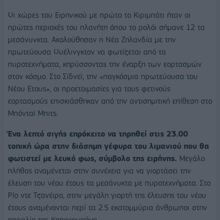
Οι χώρες του Ειρηνικού με πρώτο το Κιριμπάτι ήταν οι
πρώτες περιοχές του πλανήτη όπου το ρολόι σήμανε 12 τα
μεσάνυνκτα. Ακολούθησαν η Νέα Ζηλανδία με την
πρωτεύουσα Ουέλινγκτον να φωτίζεται από τα
πυροτεχνήματα, κηρύσσοντας την έναρξη των εορτασμών
στον κόσμο. Στο Σίδνεϊ, την «παγκόσμια πρωτεύουσα του
Νέου Ετους», οι προετοιμασίες για τους φετινούς
εορτασμούς επισκιάσθηκαν από την αντισημιτική επίθεση στο
Μπόνταϊ Μπιτς.
Ένα λεπτό σιγής επρόκειτο να τηρηθεί στις 23.00
τοπική ώρα στην διάσημη γέφυρα του λιμανιού που θα
φωτιστεί με λευκό φως, σύμβολο της ειρήνης.
Μεγάλο
πλήθος αναμένεται στην συνέχεια για να γιορτάσει την
έλευση του νέου έτους τα μεσάνυκτα με πυροτεχνήματα. Στο
Ρίο ντε Τζανέιρο, στην μεγάλη γιορτή της έλευσης του νέου
έτους αναμένονται περί τα 2.5 εκατομμύρια άνθρωποι στην
παραλία της Κοπακαμπάνα.