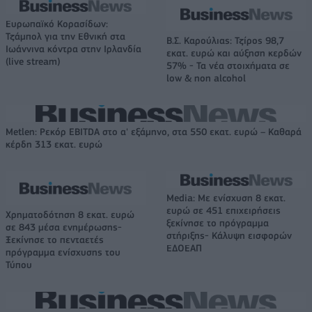
Ευρωπαϊκό Κορασίδων:
Τζάμπολ για την Εθνική στα
Β.Σ. Καρούλιας: Τζίρος 98,7
Ιωάννινα κόντρα στην Ιρλανδία
εκατ. ευρώ και αύξηση κερδών
(live stream)
57% - Τα νέα στοιχήματα σε
low & non alcohol
Metlen: Ρεκόρ EBITDA στο α' εξάμηνο, στα 550 εκατ. ευρώ – Καθαρά
κέρδη 313 εκατ. ευρώ
Media: Με ενίσχυση 8 εκατ.
ευρώ σε 451 επιχειρήσεις
Χρηματοδότηση 8 εκατ. ευρώ
ξεκίνησε το πρόγραμμα
σε 843 μέσα ενημέρωσης-
στήριξης- Κάλυψη εισφορών
Ξεκίνησε το πενταετές
ΕΔΟΕΑΠ
πρόγραμμα ενίσχυσης του
Τύπου