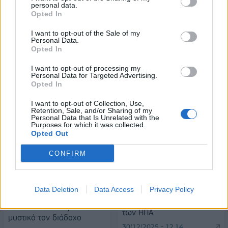
personal data.
Opted In
ESG Report 2025: Πώς η ΑΒ Βασιλόπουλος μετατρέπει τη
βιωσιμότητα σε καθημερινή πράξη
I want to opt-out of the Sale of my
Personal Data.
Opted In
I want to opt-out of processing my
Personal Data for Targeted Advertising.
Opted In
ΠΕΡΙΣΣΌΤΕΡΑ ΣΕ ΑΥΤΉ ΤΗΝ ΚΑΤΗΓΟΡΊΑ
I want to opt-out of Collection, Use,
Retention, Sale, and/or Sharing of my
Personal Data that Is Unrelated with the
Purposes for which it was collected.
Opted Out
CONFIRM
Ο Τραμπ «φλερτάρει» με
Data Deletion
Data Access
Privacy Policy
ΟΗΕ: Χαιρετίζει την
την απομάκρυνση Πάουελ
οικονομική συνεισφορά
από τη Fed και κρατά
των ΗΠΑ
μυστικό τον διάδοχο
30/12/2025 - 12:14