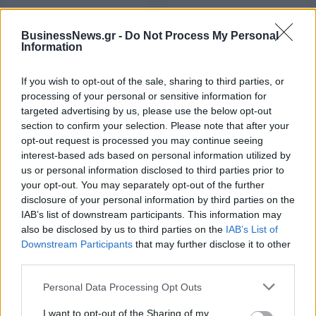
BusinessNews.gr -
Do Not Process My Personal
ΣΤΑΣΥ: 29,4 χλμ. νέων
Τ. Θεοδωρικάκος:
Information
σιδηροτροχιών στο Μετρό της
«Συμβάλλουμε στην εθνική
Αθήνας - Στο τελικό στάδιο το
ασφάλεια της πατρίδας μας με
μεγαλύτερο έργο αναβάθμισης
νέο αναπτυξιακό καθεστώς για
If you wish to opt-out of the sale, sharing to third parties, or
την Άμυνα»
processing of your personal or sensitive information for
targeted advertising by us, please use the below opt-out
section to confirm your selection. Please note that after your
opt-out request is processed you may continue seeing
Η Chery επενδύει 75 εκατ. δολάρια στην KG Mobility
interest-based ads based on personal information utilized by
us or personal information disclosed to third parties prior to
your opt-out. You may separately opt-out of the further
disclosure of your personal information by third parties on the
Το FIAT 500 Hybrid τώρα από
18η συνεχόμενη χρονιά για τον
18.990 ευρώ
ΟΤΕ στη διεθνή σειρά δεικτών
IAB’s list of downstream participants. This information may
FTSE4Good
also be disclosed by us to third parties on the
IAB’s List of
Downstream Participants
that may further disclose it to other
third parties.
Alpha Bank: Για πρώτη φορά το Αρχαίο Θέατρο Επιδαύρου άνοιξε τις
Personal Data Processing Opt Outs
πύλες του σε όλους
I want to opt-out of the Sharing of my