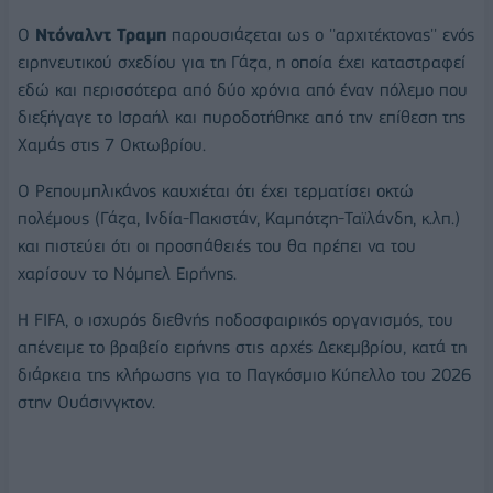
Ο
Ντόναλντ Τραμπ
παρουσιάζεται ως ο ''αρχιτέκτονας'' ενός
ειρηνευτικού σχεδίου για τη Γάζα, η οποία έχει καταστραφεί
εδώ και περισσότερα από δύο χρόνια από έναν πόλεμο που
διεξήγαγε το Ισραήλ και πυροδοτήθηκε από την επίθεση της
Χαμάς στις 7 Οκτωβρίου.
Ο Ρεπουμπλικάνος καυχιέται ότι έχει τερματίσει οκτώ
πολέμους (Γάζα, Ινδία-Πακιστάν, Καμπότζη-Ταϊλάνδη, κ.λπ.)
και πιστεύει ότι οι προσπάθειές του θα πρέπει να του
χαρίσουν το Νόμπελ Ειρήνης.
Η FIFA, ο ισχυρός διεθνής ποδοσφαιρικός οργανισμός, του
απένειμε το βραβείο ειρήνης στις αρχές Δεκεμβρίου, κατά τη
διάρκεια της κλήρωσης για το Παγκόσμιο Κύπελλο του 2026
στην Ουάσινγκτον.