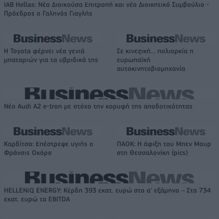
IAB Hellas: Νέα Διοικούσα Επιτροπή και νέο Διοικητικό Συμβούλιο -
Πρόεδρος ο Γαληνός Γιαγλής
Η Toyota φέρνει νέα γενιά
Σε κινεζική… πολιορκία η
μπαταριών για τα υβριδικά της
ευρωπαϊκή
αυτοκινητοβιομηχανία
Νέο Audi A2 e-tron με στόχο την κορυφή της αποδοτικότητας
Καρδίτσα: Επέστρεψε υγιής ο
ΠΑΟΚ: Η άφιξη του Μπεν Μουρ
Φράνσις Οκόρο
στη Θεσσαλονίκη (pics)
HELLENiQ ENERGY: Κέρδη 393 εκατ. ευρώ στο α' εξάμηνο – Στα 734
εκατ. ευρώ τα EBITDA