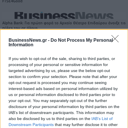
FTSE4Good
Alpha Bank: Για πρώτη φορά το Αρχαίο Θέατρο Επιδαύρου άνοιξε τις
πύλες του σε όλους
BusinessNews.gr -
Do Not Process My Personal
Information
If you wish to opt-out of the sale, sharing to third parties, or
ΠΕΡΙΣΣΌΤΕΡΑ ΣΕ ΑΥΤΉ ΤΗΝ ΚΑΤΗΓΟΡΊΑ
processing of your personal or sensitive information for
targeted advertising by us, please use the below opt-out
section to confirm your selection. Please note that after your
opt-out request is processed you may continue seeing
interest-based ads based on personal information utilized by
us or personal information disclosed to third parties prior to
your opt-out. You may separately opt-out of the further
disclosure of your personal information by third parties on the
IAB’s list of downstream participants. This information may
Ισραήλ: Εντονες
also be disclosed by us to third parties on the
IAB’s List of
Γερμανία: Οι ηγέτες της
αντιδράσεις προκαλεί η
Downstream Participants
that may further disclose it to other
λευκορωσικής