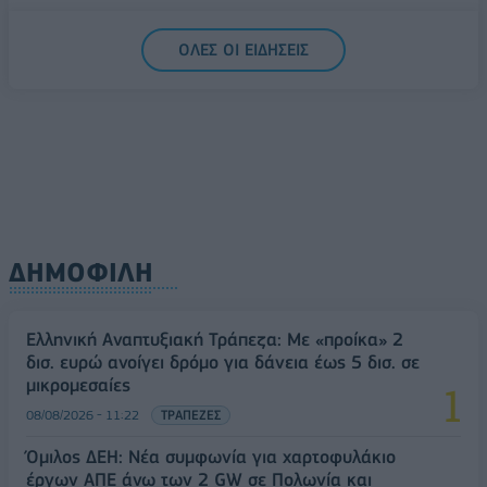
5G παντού, 6G στον ορίζοντα: Πού βρίσκεται η
ΟΛΕΣ ΟΙ ΕΙΔΗΣΕΙΣ
Ελλάδα στη μεγάλη τεχνολογική μετάβαση
08/08/2026 - 10:54
ΤΕΧΝΟΛΟΓΙΑ
ΔΗΜΟΦΙΛΗ
Ελληνική Αναπτυξιακή Τράπεζα: Με «προίκα» 2
δισ. ευρώ ανοίγει δρόμο για δάνεια έως 5 δισ. σε
μικρομεσαίες
08/08/2026 - 11:22
ΤΡΑΠΕΖΕΣ
Όμιλος ΔΕΗ: Νέα συμφωνία για χαρτοφυλάκιο
έργων ΑΠΕ άνω των 2 GW σε Πολωνία και