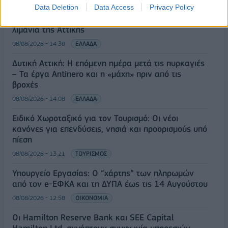
Data Deletion
Data Access
Privacy Policy
Κορυφώνεται η έξοδος του Αυγούστου – Πάνω από
56.000 επιβάτες αναχωρούν σήμερα από τα
λιμάνια της Αττικής
08/08/2026 - 14:30
ΕΛΛΑΔΑ
Δυτική Αττική: Η επόμενη ημέρα μετά τις πυρκαγιές
– Τα έργα Antinero και η «μάχη» πριν από τις
βροχές
08/08/2026 - 14:08
ΕΛΛΑΔΑ
Ειδικό Χωροταξικό για τον Τουρισμό: Οι νέοι
κανόνες για επενδύσεις, νησιά και προορισμούς υπό
πίεση
08/08/2026 - 13:21
ΤΟΥΡΙΣΜΟΣ
Υπουργείο Εργασίας: Ο “χάρτης” των πληρωμών
από τον e-ΕΦΚΑ και τη ΔΥΠΑ έως τις 14 Αυγούστου
08/08/2026 - 12:58
ΟΙΚΟΝΟΜΙΑ
Οι Hamilton Reserve Bank και SEE Capital