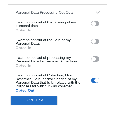
πιθανή σύσταση
third parties.
αντιπολίτευσης που
ανεξάρτητης επιτροπής για
απελευθερώθηκαν
τις επιθέσεις της 7ης
Personal Data Processing Opt Outs
καθυστερούν τη δημόσια
Οκτωβρίου 2023
εμφάνισή τους
I want to opt-out of the Sharing of my
22/12/2025 - 16:31
personal data.
22/12/2025 - 16:50
Opted In
I want to opt-out of the Sale of my
Personal Data.
Opted In
I want to opt-out of processing my
Personal Data for Targeted Advertising.
Opted In
I want to opt-out of Collection, Use,
Retention, Sale, and/or Sharing of my
Personal Data that Is Unrelated with the
Purposes for which it was collected.
Opted Out
CONFIRM
ΡΟΗ ΕΙΔΗΣΕΩΝ