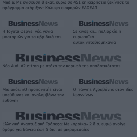
Media: Με ενίσχυση 8 εκατ. ευρώ σε 451 επιχειρήσεις ξεκίνησε το
πρόγραμμα στήριξης- Κάλυψη εισφορών ΕΔΟΕΑΠ
Η Toyota φέρνει νέα γενιά
Σε κινεζική… πολιορκία η
μπαταριών για τα υβριδικά της
ευρωπαϊκή
αυτοκινητοβιομηχανία
Νέο Audi A2 e-tron με στόχο την κορυφή της αποδοτικότητας
Μισιακός: «Ο προπονητής είναι
Ο Γιάννης Αγραβάνης στον Βίκο
υπεύθυνος και αναλαμβάνω την
Ιωαννίνων
ευθύνη»
Ελληνική Αναπτυξιακή Τράπεζα: Με «προίκα» 2 δισ. ευρώ ανοίγει
δρόμο για δάνεια έως 5 δισ. σε μικρομεσαίες