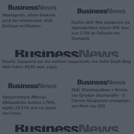
Μασλαρινός: «Ήταν δύσκολο
μετά τον αποκλεισμό, αλλά
Όμιλος ΔΕΗ: Νέα συμφωνία για
βγάλαμε αντίδραση»
χαρτοφυλάκιο έργων ΑΠΕ άνω
των 2 GW σε Πολωνία και
Ουγγαρία
Fourlis: Συμφωνία για την πώληση συμμετοχής στο Sofia South Ring
Mall έναντι 49,35 εκατ. ευρώ
ΣΚΑΪ: Ολοκληρώθηκε η θητεία
του Γρηγόρη Δημητριάδη - Ο
Χρηματιστήριο Αθηνών:
Γιάννης Αλαφούζος επιστρέφει
Εβδομαδιαία άνοδος 1,76%,
στη θέση του CEO
κέρδη 23,31% από τις αρχές
του έτους