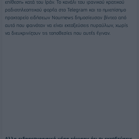
επίθεση» κατά του Ιράν. Το κανάλι του ιρανικού κρατικού
ραδιοτηλεοπτικού φορέα στο Telegram και το ημιεπίσημο
πρακτορείο ειδήσεων Nournews δημοσίευσαν βίντεο από
αυτό που φαινόταν να είναι εκτοξεύσεις πυραύλων, χωρίς
να διευκρινίζουν τις τοποθεσίες που αυτές έγιναν.
Αλλα ειδησεογραφικά μέσα τόνισαν ότι οι εκτοξεύσεις