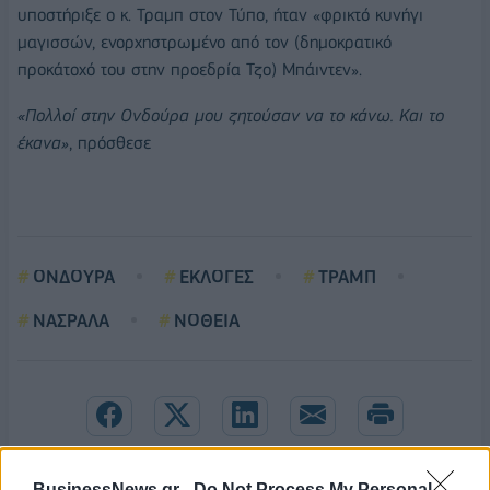
υποστήριξε ο κ. Τραμπ στον Τύπο, ήταν «φρικτό κυνήγι
μαγισσών, ενορχηστρωμένο από τον (δημοκρατικό
προκάτοχό του στην προεδρία Τζο) Μπάιντεν».
«Πολλοί στην Ονδούρα μου ζητούσαν να το κάνω. Και το
έκανα»
, πρόσθεσε
ΟΝΔΟΥΡΑ
ΕΚΛΟΓΕΣ
ΤΡΑΜΠ
ΝΑΣΡΑΛΑ
ΝΟΘΕΙΑ
BusinessNews.gr -
Do Not Process My Personal