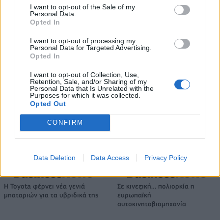
I want to opt-out of the Sale of my
Personal Data.
Fourlis: Συμφωνία για την πώληση συμμετοχής στο Sofia South Ring
Opted In
Mall έναντι 49,35 εκατ. ευρώ
I want to opt-out of processing my
Personal Data for Targeted Advertising.
Opted In
ΣΚΑΪ: Ολοκληρώθηκε η θητεία
του Γρηγόρη Δημητριάδη - Ο
I want to opt-out of Collection, Use,
Χρηματιστήριο Αθηνών:
Γιάννης Αλαφούζος επιστρέφει
Retention, Sale, and/or Sharing of my
Εβδομαδιαία άνοδος 1,76%,
Personal Data that Is Unrelated with the
στη θέση του CEO
κέρδη 23,31% από τις αρχές
Purposes for which it was collected.
του έτους
Opted Out
CONFIRM
Media: Με ενίσχυση 8 εκατ. ευρώ σε 451 επιχειρήσεις ξεκίνησε το
πρόγραμμα στήριξης- Κάλυψη εισφορών ΕΔΟΕΑΠ
Data Deletion
Data Access
Privacy Policy
Η Toyota φέρνει νέα γενιά
Σε κινεζική… πολιορκία η
μπαταριών για τα υβριδικά της
ευρωπαϊκή
αυτοκινητοβιομηχανία