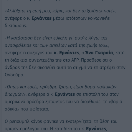
«Αλλάξατε τη ζωή μου, κύριε, και δεν το ξεχάσω ποτέ»
,
ανέφερε ο κ.
Ερνάντες
μέσω ιστότοπων κοινωνικής
δικτύωσης.
«Η κατάσταση δεν είναι εύκολη γι’ αυτόν, λόγω της
ανασφάλειας και των απειλών κατά της ζωής του»
.,
ανέφερε η σύζυγος του
κ. Ερνάντες
, η
Άνα Γκαρσία
, κατά
τη διάρκεια συνέντευξής της στο AFP. Πρόσθεσε ότι ο
άνδρας της δεν σκοπεύει αυτή τη στιγμή να επιστρέψει στην
Ονδούρα.
«Όπως και εσείς, πρόεδρε Τραμπ, είμαι θύμα πολιτικών
διωγμών»
, ανέφερε ο κ.
Ερνάντες
σε επιστολή του στον
αμερικανό πρόεδρο ζητώντας του να διορθώσει τη «βαριά
αδικία» που υφίστατο.
Ο ρεπουμπλικάνος φάνηκε να ενστερνίζεται τη θέση του
πρώην ομολόγου του. Η καταδίκη του κ.
Ερνάντες
,