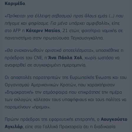
Καριμέδο
.
«Πρόκειται για έλλειψη σεβασμού προς όλους εμάς (...) που
πήγαμε και ψηφίσαμε. Για μένα υπάρχει αμφιβολία
», είπε
στο AFP η
Κάτεριν Ματίας
, 21 ετών, φοιτήτρια νομικής σε
πανεπιστήμιο στην πρωτεύουσα Τεγκουσιγκάλπα.
«Θα ανακοινωθούν οριστικά αποτελέσματα»
, υποσχέθηκε η
πρόεδρος του CNE, η
Άνα Πάολα Χολ
, χωρίς ωστόσο να
αναφερθεί σε συγκεκριμένη ημερομηνία.
Οι αποστολές παρατηρητών της Ευρωπαϊκής Ένωσης και του
Οργανισμού Αμερικανικών Κρατών, που χαρακτήρισαν
«δημοκρατική» την ατμόσφαιρα που επικράτησε την ημέρα
των εκλογών, κάλεσαν τους υποψήφιους και τους πολίτες να
παραμείνουν «ήρεμοι».
Πρώην πρόεδρος της εφορευτικής επιτροπής, ο
Αουγκούστο
Αγκιλάρ
, είπε στο Γαλλικό Πρακτορείο ότι η διαδικασία