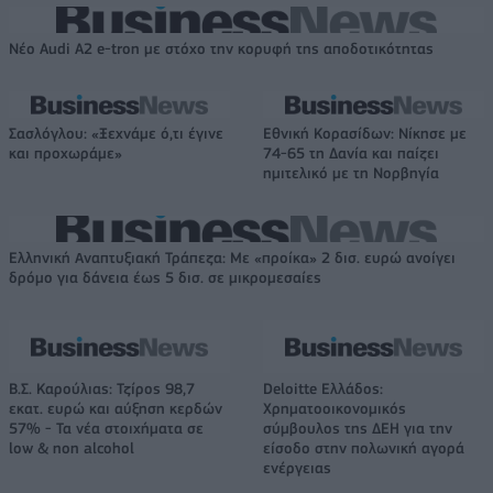
Νέο Audi A2 e-tron με στόχο την κορυφή της αποδοτικότητας
Σασλόγλου: «Ξεχνάμε ό,τι έγινε
Εθνική Κορασίδων: Νίκησε με
και προχωράμε»
74-65 τη Δανία και παίζει
ημιτελικό με τη Νορβηγία
Ελληνική Αναπτυξιακή Τράπεζα: Με «προίκα» 2 δισ. ευρώ ανοίγει
δρόμο για δάνεια έως 5 δισ. σε μικρομεσαίες
Β.Σ. Καρούλιας: Τζίρος 98,7
Deloitte Ελλάδος:
εκατ. ευρώ και αύξηση κερδών
Χρηματοοικονομικός
57% - Τα νέα στοιχήματα σε
σύμβουλος της ΔΕΗ για την
low & non alcohol
είσοδο στην πολωνική αγορά
ενέργειας