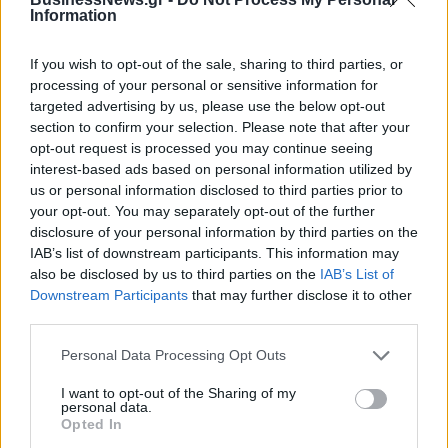
Information
If you wish to opt-out of the sale, sharing to third parties, or
processing of your personal or sensitive information for
targeted advertising by us, please use the below opt-out
section to confirm your selection. Please note that after your
opt-out request is processed you may continue seeing
interest-based ads based on personal information utilized by
us or personal information disclosed to third parties prior to
your opt-out. You may separately opt-out of the further
disclosure of your personal information by third parties on the
Αρμάνι Μιλάνο: Το καινούριο της ρόστερ και ο αέρας ανανέωσης
IAB’s list of downstream participants. This information may
also be disclosed by us to third parties on the
IAB’s List of
Downstream Participants
that may further disclose it to other
third parties.
Εθνική Κορασίδων: Οι δηλώσεις
μετά τη νίκη επί της Δανίας και
Όμιλος ΔΕΗ: Νέα συμφωνία για
Personal Data Processing Opt Outs
πριν από τον ημιτελικό με τη
χαρτοφυλάκιο έργων ΑΠΕ άνω
Νορβηγία
των 2 GW σε Πολωνία και
I want to opt-out of the Sharing of my
Ουγγαρία
personal data.
Opted In