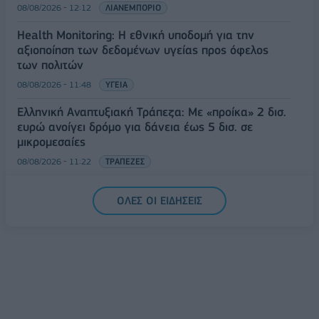
08/08/2026 - 12:12
ΛΙΑΝΕΜΠΟΡΙΟ
Health Monitoring: Η εθνική υποδομή για την
αξιοποίηση των δεδομένων υγείας προς όφελος
των πολιτών
08/08/2026 - 11:48
ΥΓΕΙΑ
Ελληνική Αναπτυξιακή Τράπεζα: Με «προίκα» 2 δισ.
ευρώ ανοίγει δρόμο για δάνεια έως 5 δισ. σε
μικρομεσαίες
08/08/2026 - 11:22
ΤΡΑΠΕΖΕΣ
5G παντού, 6G στον ορίζοντα: Πού βρίσκεται η
ΟΛΕΣ ΟΙ ΕΙΔΗΣΕΙΣ
Ελλάδα στη μεγάλη τεχνολογική μετάβαση
08/08/2026 - 10:54
ΤΕΧΝΟΛΟΓΙΑ