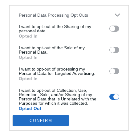
Ελληνική Αναπτυξιακή Τράπεζα: Με «προίκα» 2 δισ. ευρώ ανοίγει
third parties.
δρόμο για δάνεια έως 5 δισ. σε μικρομεσαίες
Personal Data Processing Opt Outs
I want to opt-out of the Sharing of my
personal data.
Opted In
Β.Σ. Καρούλιας: Τζίρος 98,7
Deloitte Ελλάδος:
εκατ. ευρώ και αύξηση κερδών
Χρηματοοικονομικός
I want to opt-out of the Sale of my
57% - Τα νέα στοιχήματα σε
σύμβουλος της ΔΕΗ για την
Personal Data.
low & non alcohol
είσοδο στην πολωνική αγορά
Opted In
ενέργειας
I want to opt-out of processing my
Personal Data for Targeted Advertising.
Opted In
Η Chery επενδύει 75 εκατ. δολάρια στην KG Mobility
I want to opt-out of Collection, Use,
Retention, Sale, and/or Sharing of my
Personal Data that Is Unrelated with the
Purposes for which it was collected.
Opted Out
Το FIAT 500 Hybrid τώρα από
Ατρόμητος και Novibet
18.990 ευρώ
συνεχίζουν μαζί: Ανανέωση της
συνεργασίας τους μέχρι το
CONFIRM
2028