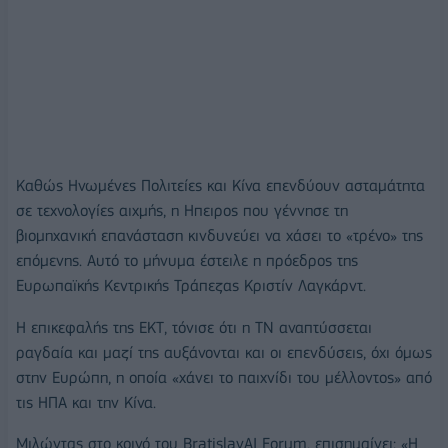
Καθώς Ηνωμένες Πολιτείες και Κίνα επενδύουν ασταμάτητα
σε τεχνολογίες αιχμής, η Ηπειρος που γέννησε τη
βιομηχανική επανάσταση κινδυνεύει να χάσει το «τρένο» της
επόμενης. Αυτό το μήνυμα έστειλε η πρόεδρος της
Ευρωπαϊκής Κεντρικής Τράπεζας Κριστίν Λαγκάρντ.
Η επικεφαλής της ΕΚΤ, τόνισε ότι η ΤΝ αναπτύσσεται
ραγδαία και μαζί της αυξάνονται και οι επενδύσεις, όχι όμως
στην Ευρώπη, η οποία «χάνει το παιχνίδι του μέλλοντος» από
τις ΗΠΑ και την Κίνα.
Μιλώντας στο κοινό του BratislavAI Forum, επισημαίνει: «Η