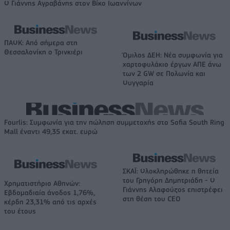
Ο Γιάννης Αγραβάνης στον Βίκο Ιωαννίνων
ΠΑΟΚ: Από σήμερα στη
Θεσσαλονίκη ο Τρινκιέρι
Όμιλος ΔΕΗ: Νέα συμφωνία για
χαρτοφυλάκιο έργων ΑΠΕ άνω
των 2 GW σε Πολωνία και
Ουγγαρία
Fourlis: Συμφωνία για την πώληση συμμετοχής στο Sofia South Ring
Mall έναντι 49,35 εκατ. ευρώ
ΣΚΑΪ: Ολοκληρώθηκε η θητεία
του Γρηγόρη Δημητριάδη - Ο
Χρηματιστήριο Αθηνών:
Γιάννης Αλαφούζος επιστρέφει
Εβδομαδιαία άνοδος 1,76%,
στη θέση του CEO
κέρδη 23,31% από τις αρχές
του έτους