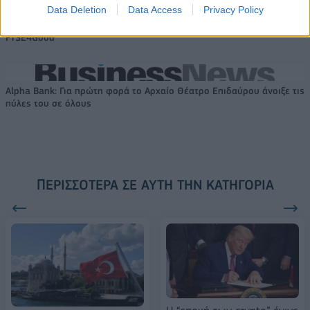
Data Deletion
Data Access
Privacy Policy
18η συνεχόμενη χρονιά για τον ΟΤΕ στη διεθνή σειρά δεικτών
FTSE4Good
Alpha Bank: Για πρώτη φορά το Αρχαίο Θέατρο Επιδαύρου άνοιξε τις
πύλες του σε όλους
ΠΕΡΙΣΣΌΤΕΡΑ ΣΕ ΑΥΤΉ ΤΗΝ ΚΑΤΗΓΟΡΊΑ