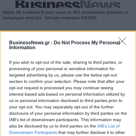
Media: Με ενίσχυση 8 εκατ. ευρώ σε 451 επιχειρήσεις ξεκίνησε το
πρόγραμμα στήριξης- Κάλυψη εισφορών ΕΔΟΕΑΠ
Η Toyota φέρνει νέα γενιά
Σε κινεζική… πολιορκία η
BusinessNews.gr -
Do Not Process My Personal
μπαταριών για τα υβριδικά της
ευρωπαϊκή
Information
αυτοκινητοβιομηχανία
If you wish to opt-out of the sale, sharing to third parties, or
processing of your personal or sensitive information for
targeted advertising by us, please use the below opt-out
Νέο Audi A2 e-tron με στόχο την κορυφή της αποδοτικότητας
section to confirm your selection. Please note that after your
opt-out request is processed you may continue seeing
interest-based ads based on personal information utilized by
Mundo Deportivo για
Εθνική Κορασίδων: Απέναντι
us or personal information disclosed to third parties prior to
Παναθηναϊκό: «Μια πεντάδα
στη Δανία για το 2/2 στο
your opt-out. You may separately opt-out of the further
που σπέρνει τον φόβο στην
Ευρωμπάσκετ (live stream)
disclosure of your personal information by third parties on the
Ευρώπη»
IAB’s list of downstream participants. This information may
also be disclosed by us to third parties on the
IAB’s List of
Downstream Participants
that may further disclose it to other