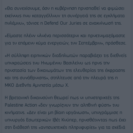
«Θα συνεχίσουμε, όσο η κυβέρνηση προσπαθεί να φιμώσει
εκείνους που καταγγέλλουν τη συνέργειά της σε εγκλήματα
πολέμου», τόνισε η Defend Our Juries σε ανακοίνωσή της.
«Είμαστε πλέον ολοένα περισσότεροι και προετοιμαζόμαστε
για το επόμενο κύμα ενεργειών, τον Σεπτέμβριο», πρόσθεσε.
«Η σύλληψη ειρηνικών διαδηλωτών παραβιάζει τις διεθνείς
υποχρεώσεις του Ηνωμένου Βασιλείου ως προς την
προστασία των δικαιωμάτων της ελευθερίας της έκφρασης
και της συνάθροισης», στηλίτευσε από την πλευρά της η
ΜΚΟ Διεθνής Αμνηστία μέσω X.
Η βρετανική δικαιοσύνη θεωρεί πως οι υποστηρικτές της
Palestine Action «δεν γνωρίζουν την αληθινή φύση» του
κινήματος. «Δεν είναι μη βίαιη οργάνωση», υπογράμμισε η
υπουργός Εσωτερικών Ιβέτ Κούπερ, προσθέτοντας πως έχει
στη διάθεσή της «ανησυχητικές πληροφορίες» για τα σχέδιά