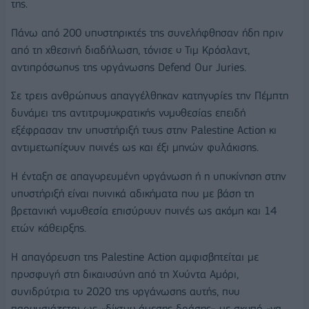
της.
Πάνω από 200 υποστηρικτές της συνελήφθησαν ήδη πριν
από τη χθεσινή διαδήλωση, τόνισε ο Τιμ Κρόσλαντ,
αντιπρόσωπος της οργάνωσης Defend Our Juries.
Σε τρεις ανθρώπους απαγγέλθηκαν κατηγορίες την Πέμπτη
δυνάμει της αντιτρομοκρατικής νομοθεσίας επειδή
εξέφρασαν την υποστήριξή τους στην Palestine Action κι
αντιμετωπίζουν ποινές ως και έξι μηνών φυλάκισης.
Η ένταξη σε απαγορευμένη οργάνωση ή η υποκίνηση στην
υποστήριξή είναι ποινικά αδικήματα που με βάση τη
βρετανική νομοθεσία επισύρουν ποινές ως ακόμη και 14
ετών κάθειρξης.
Η απαγόρευση της Palestine Action αμφισβητείται με
προσφυγή στη δικαιοσύνη από τη Χούντα Αμόρι,
συνιδρύτρια το 2020 της οργάνωσης αυτής, που
παρουσιάζεται ως «δίκτυο άμεσης δράσης» με σκοπό «να