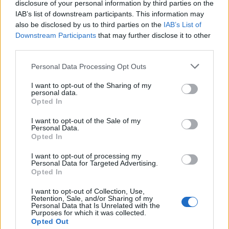
disclosure of your personal information by third parties on the
Metlen: Ρεκόρ EBITDA στο α' εξάμηνο, στα 550 εκατ. ευρώ – Καθαρά
IAB’s list of downstream participants. This information may
κέρδη 313 εκατ. ευρώ
also be disclosed by us to third parties on the
IAB’s List of
Downstream Participants
that may further disclose it to other
third parties.
Media: Με ενίσχυση 8 εκατ.
Personal Data Processing Opt Outs
ευρώ σε 451 επιχειρήσεις
Χρηματοδότηση 8 εκατ. ευρώ
ξεκίνησε το πρόγραμμα
σε 843 μέσα ενημέρωσης-
I want to opt-out of the Sharing of my
στήριξης- Κάλυψη εισφορών
Ξεκίνησε το πενταετές
personal data.
ΕΔΟΕΑΠ
πρόγραμμα ενίσχυσης του
Opted In
Τύπου
I want to opt-out of the Sale of my
Personal Data.
Opted In
IAB Hellas: Νέα Διοικούσα Επιτροπή και νέο Διοικητικό Συμβούλιο -
I want to opt-out of processing my
Πρόεδρος ο Γαληνός Γιαγλής
Personal Data for Targeted Advertising.
Opted In
I want to opt-out of Collection, Use,
Νέο Audi A2 e-tron με στόχο
Η Chery επενδύει 75 εκατ.
Retention, Sale, and/or Sharing of my
Personal Data that Is Unrelated with the
την κορυφή της
δολάρια στην KG Mobility
Purposes for which it was collected.
αποδοτικότητας
Opted Out