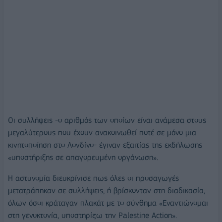
Οι συλλήψεις -ο αριθμός των οποίων είναι ανάμεσα στους
μεγαλύτερους που έχουν ανακοινωθεί ποτέ σε μόνο μια
κινητοποίηση στο Λονδίνο- έγιναν εξαιτίας της εκδήλωσης
«υποστήριξης σε απαγορευμένη οργάνωση».
Η αστυνομία διευκρίνισε πως όλες οι προσαγωγές
μετατράπηκαν σε συλλήψεις, ή βρίσκονταν στη διαδικασία,
όλων όσοι κράταγαν πλακάτ με το σύνθημα «Εναντιώνομαι
στη γενοκτονία, υποστηρίζω την Palestine Action».