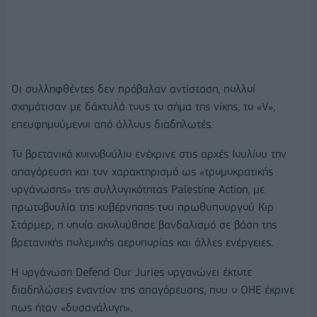
Οι συλληφθέντες δεν πρόβαλαν αντίσταση, πολλοί
σχημάτισαν με δάκτυλά τους το σήμα της νίκης, το «V»,
επευφημούμενοι από άλλους διαδηλωτές.
Το βρετανικό κοινοβούλιο ενέκρινε στις αρχές Ιουλίου την
απαγόρευση και τον χαρακτηρισμό ως «τρομοκρατικής
οργάνωσης» της συλλογικότητας Palestine Action, με
πρωτοβουλία της κυβέρνησης του πρωθυπουργού Κιρ
Στάρμερ, η οποία ακολούθησε βανδαλισμό σε βάση της
βρετανικής πολεμικής αεροπορίας και άλλες ενέργειες.
Η οργάνωση Defend Our Juries οργανώνει έκτοτε
διαδηλώσεις εναντίον της απαγόρευσης, που ο ΟΗΕ έκρινε
πως ήταν «δυσανάλογη».