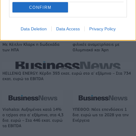
CONFIRM
Το FIAT 500 Hybrid τώρα από 18.990 ευρώ
Data Deletion
Data Access
Privacy Policy
Παγκόσμιο Κύπελλο Γυναικών:
Μακάμπι Τελ Αβίβ: Ανακοίνωσε
Με Κέιτλιν Κλαρκ η δωδεκάδα
φιλικές αναμετρήσεις με
των ΗΠΑ
Ολυμπιακό και Άρη
HELLENiQ ENERGY: Κέρδη 393 εκατ. ευρώ στο α' εξάμηνο – Στα 734
εκατ. ευρώ τα EBITDA
Viohalco: Αυξημένος κατά 14%
ΥΠΕΘΟΟ: Νέες επενδύσεις 1
ο τζίρος στο α' εξάμηνο, στα 4,3
δισ. ευρώ ως το 2028 για την
δισ. ευρώ – Στα 446 εκατ. ευρώ
Ενέργεια
τα EBITDA