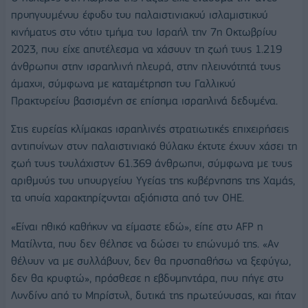
προηγουμένου έφοδο του παλαιστινιακού ισλαμιστικού
κινήματος στο νότιο τμήμα του Ισραήλ την 7η Οκτωβρίου
2023, που είχε αποτέλεσμα να χάσουν τη ζωή τους 1.219
άνθρωποι στην ισραηλινή πλευρά, στην πλειονότητά τους
άμαχοι, σύμφωνα με καταμέτρηση του Γαλλικού
Πρακτορείου βασισμένη σε επίσημα ισραηλινά δεδομένα.
Στις ευρείας κλίμακας ισραηλινές στρατιωτικές επιχειρήσεις
αντιποίνων στον παλαιστινιακό θύλακο έκτοτε έχουν χάσει τη
ζωή τους τουλάχιστον 61.369 άνθρωποι, σύμφωνα με τους
αριθμούς του υπουργείου Υγείας της κυβέρνησης της Χαμάς,
τα οποία χαρακτηρίζονται αξιόπιστα από τον ΟΗΕ.
«Είναι ηθικό καθήκον να είμαστε εδώ», είπε στο AFP η
Ματίλντα, που δεν θέλησε να δώσει το επώνυμό της. «Αν
θέλουν να με συλλάβουν, δεν θα προσπαθήσω να ξεφύγω,
δεν θα κρυφτώ», πρόσθεσε η εβδομηντάρα, που πήγε στο
Λονδίνο από το Μπρίστολ, δυτικά της πρωτεύουσας, και ήταν