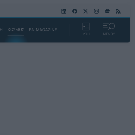
ΚΗ
ΚΟΣΜΟΣ
BN MAGAZINE
ΡΟΗ
ΜΕΝΟΥ