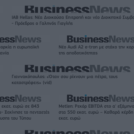
IAB Hellas: Νέα Διοικούσα Επιτροπή και νέο Διοικητικό Συμβ
- Πρόεδρος ο Γαληνός Γιαγλής
ιορκία η ευρωπαϊκή
Νέο Audi A2 e-tron με στόχο την κο
χανία
της αποδοτικότητας
Γιαννακόπουλος: «Όταν σου ρίχνουν μια πέτρα, τους
καταστρέφεις» (vid)
 εκατ. ευρώ σε 843
Metlen: Ρεκόρ EBITDA στο α' εξάμηνο
- Ξεκίνησε το πενταετές
στα 550 εκατ. ευρώ – Καθαρά κέρδη
υσης του Τύπου
εκατ. ευρώ