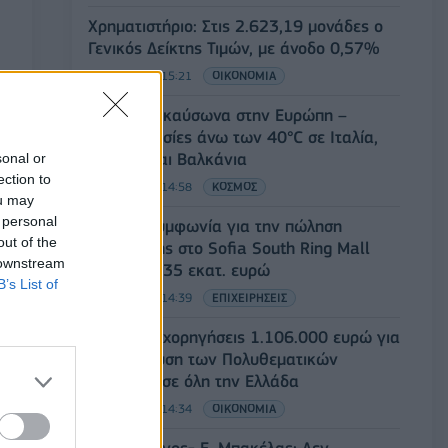
Χρηματιστήριο: Στις 2.623,19 μονάδες ο
Γενικός Δείκτης Τιμών, με άνοδο 0,57%
07/08/2026 - 15:21
ΟΙΚΟΝΟΜΙΑ
Νέο κύμα καύσωνα στην Ευρώπη –
Θερμοκρασίες άνω των 40°C σε Ιταλία,
Ισπανία και Βαλκάνια
sonal or
ection to
07/08/2026 - 14:58
ΚΟΣΜΟΣ
ou may
 personal
Fourlis: Συμφωνία για την πώληση
out of the
συμμετοχής στο Sofia South Ring Mall
 downstream
έναντι 49,35 εκατ. ευρώ
B’s List of
07/08/2026 - 14:39
ΕΠΙΧΕΙΡΗΣΕΙΣ
ΥΠΠΟ: Επιχορηγήσεις 1.106.000 ευρώ για
την ενίσχυση των Πολυθεματικών
Φεστιβάλ σε όλη την Ελλάδα
07/08/2026 - 14:34
ΟΙΚΟΝΟΜΙΑ