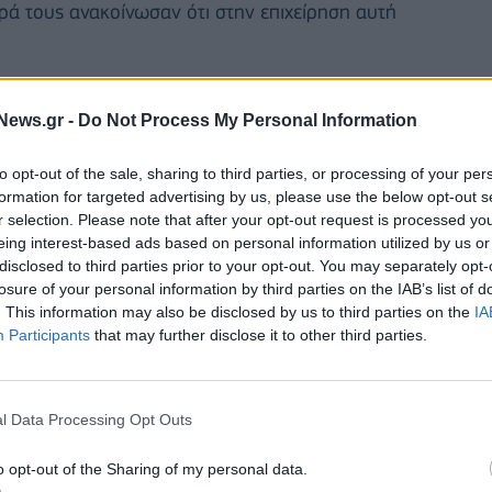
ρά τους ανακοίνωσαν ότι στην επιχείρηση αυτή
επιχείρησης σήμερα, δεκάδες μαχητικά επιτέθηκαν σε
News.gr -
Do Not Process My Personal Information
ού καθεστώτος των Χούθι στις περιοχές Ρας Ίσα και
ος του στρατού, λοχαγός Νταβίντ Άβραχαμ.
to opt-out of the sale, sharing to third parties, or processing of your per
formation for targeted advertising by us, please use the below opt-out s
αραγωγής ενέργειας και το λιμάνι απ’ όπου
r selection. Please note that after your opt-out request is processed y
eing interest-based ads based on personal information utilized by us or
disclosed to third parties prior to your opt-out. You may separately opt-
losure of your personal information by third parties on the IAB’s list of
. This information may also be disclosed by us to third parties on the
IA
Participants
that may further disclose it to other third parties.
l Data Processing Opt Outs
o opt-out of the Sharing of my personal data.