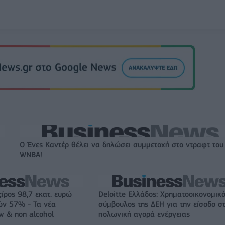
Ο Ένες Καντέρ θέλει να δηλώσει συμμετοχή στο ντραφτ του
WNBA!
ζίρος 98,7 εκατ. ευρώ
Deloitte Ελλάδος: Χρηματοοικονομικ
ών 57% - Τα νέα
σύμβουλος της ΔΕΗ για την είσοδο σ
w & non alcohol
πολωνική αγορά ενέργειας