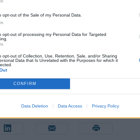
In
o opt-out of the Sale of my Personal Data.
In
to opt-out of processing my Personal Data for Targeted
χ, είχαν ανοίξει μέτωπο εναντίον του Ισραήλ, σε
ing.
In
 της Γάζας. Το Σάββατο ανέλαβαν την ευθύνη για
ροδρόμιο Μπεν Γκουριόν του Τελ Αβίβ.
o opt-out of Collection, Use, Retention, Sale, and/or Sharing
ersonal Data that Is Unrelated with the Purposes for which it
lected.
Out
CONFIRM
Data Deletion
Data Access
Privacy Policy