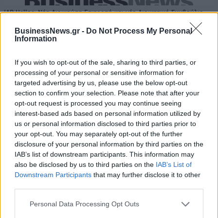
IAB Hellas: Νέα Διοικούσα Επιτροπή και νέο Διοικητικό Συμβούλιο -
Πρόεδρος ο Γαληνός Γιαγλής
BusinessNews.gr -
Do Not Process My Personal
Information
Νέο Audi A2 e-tron με στόχο
Η Chery επενδύει 75 εκατ.
If you wish to opt-out of the sale, sharing to third parties, or
την κορυφή της
δολάρια στην KG Mobility
processing of your personal or sensitive information for
αποδοτικότητας
targeted advertising by us, please use the below opt-out
section to confirm your selection. Please note that after your
opt-out request is processed you may continue seeing
interest-based ads based on personal information utilized by
Το FIAT 500 Hybrid τώρα από 18.990 ευρώ
us or personal information disclosed to third parties prior to
your opt-out. You may separately opt-out of the further
disclosure of your personal information by third parties on the
Ουκρανία: Με Μίχαϊλιουκ και
Πάρκερ: «Όνειρό μου να
IAB’s list of downstream participants. This information may
Λεν κόντρα στην Ελλάδα
κατακτήσω το ΝΒΑ Europe με τη
also be disclosed by us to third parties on the
IAB’s List of
Βιλερμπάν» - Η διευκρινιστική
Downstream Participants
that may further disclose it to other
ανάρτηση που έκανε
third parties.
Personal Data Processing Opt Outs
HELLENiQ ENERGY: Κέρδη 393 εκατ. ευρώ στο α' εξάμηνο – Στα 734