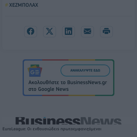
ΧΕΖΜΠΟΛΑΧ
EuroLeague: Οι ενθουσιώδεις πρωτοεμφανιζόμενοι