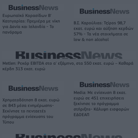
Ευρωπαϊκό Κορασίδων Β'
Κατηγορίας: Πρεμιέρα με νίκη
Β.Σ. Καρούλιας: Τζίρος 98,7
για Δανία και Ισλανδία - Το
εκατ. ευρώ και αύξηση κερδών
πανόραμα
57% - Τα νέα στοιχήματα σε
low & non alcohol
Metlen: Ρεκόρ EBITDA στο α' εξάμηνο, στα 550 εκατ. ευρώ – Καθαρά
κέρδη 313 εκατ. ευρώ
Media: Με ενίσχυση 8 εκατ.
ευρώ σε 451 επιχειρήσεις
Χρηματοδότηση 8 εκατ. ευρώ
ξεκίνησε το πρόγραμμα
σε 843 μέσα ενημέρωσης-
στήριξης- Κάλυψη εισφορών
Ξεκίνησε το πενταετές
ΕΔΟΕΑΠ
πρόγραμμα ενίσχυσης του
Τύπου