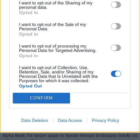
I want to opt-out of the Sharing of my
εκατ. ευρώ τα EBITDA
personal data.
Opted In
I want to opt-out of the Sale of my
Personal Data.
Opted In
Viohalco: Αυξημένος κατά 14%
ΥΠΕΘΟΟ: Νέες επενδύσεις 1
ο τζίρος στο α' εξάμηνο, στα 4,3
δισ. ευρώ ως το 2028 για την
I want to opt-out of processing my
δισ. ευρώ – Στα 446 εκατ. ευρώ
Ενέργεια
Personal Data for Targeted Advertising.
τα EBITDA
Opted In
I want to opt-out of Collection, Use,
Retention, Sale, and/or Sharing of my
Η συμφωνία Arval-Athlon αναδιαμορφώνει την αγορά leasing
Personal Data that Is Unrelated with the
Purposes for which it was collected.
Opted Out
CONFIRM
VW: Η δύσκολη εξίσωση της
18η συνεχόμενη χρονιά για τον
αναδιάρθρωσης
ΟΤΕ στη διεθνή σειρά δεικτών
FTSE4Good
Data Deletion
Data Access
Privacy Policy
Alpha Bank: Για πρώτη φορά το Αρχαίο Θέατρο Επιδαύρου άνοιξε τις