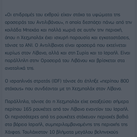
«Οι επιδρομές του εχθρού είχαν στόχο τα υψώματα της
οροσειράς του Αντιλιβάνου», η οποία δεσπόζει πάνω από την
κοιλάδα Μπεκάα και πολλά χωριά σε αυτήν την περιοχή,
όπου η Χεζμπολάχ έχει ισχυρή παρουσία και εγκαταστάσεις,
τόνισε το ΑΝΙ. Ο Αντιλίβανος είναι οροσειρά που εκτείνεται
κυρίως στον Λίβανο, αλλά και στη Συρία και το Ισραήλ. Είναι
παράλληλη στην Οροσειρά του Λιβάνου και βρίσκεται στα
ανατολικά της.
Ο ισραηλινός στρατός (IDF) τόνισε ότι έπληξε «περίπου 800
στόχους» που συνδέονται με τη Χεζμπολάχ στον Λίβανο.
Παράλληλα, τόνισε ότι η Χεζμπολάχ είχε εκτοξεύσει σήμερα
περίπου 165 ρουκέτες από τον Λίβανο εναντίον του Ισραήλ.
Οι περισσότερες από τις ρουκέτες στόχευαν περιοχές βαθιά
στο βόρειο Ισραήλ, συμπεριλαμβανομένης της περιοχής της
Χάιφας. Τουλάχιστον 10 βλήματα μεγάλου βεληνεκούς