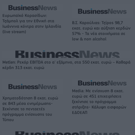
Ευρωπαϊκό Κορασίδων:
Τζάμπολ για την Εθνική στα
Β.Σ. Καρούλιας: Τζίρος 98,7
Ιωάννινα κόντρα στην Ιρλανδία
εκατ. ευρώ και αύξηση κερδών
(live stream)
57% - Τα νέα στοιχήματα σε
low & non alcohol
Metlen: Ρεκόρ EBITDA στο α' εξάμηνο, στα 550 εκατ. ευρώ – Καθαρά
κέρδη 313 εκατ. ευρώ
Media: Με ενίσχυση 8 εκατ.
ευρώ σε 451 επιχειρήσεις
Χρηματοδότηση 8 εκατ. ευρώ
ξεκίνησε το πρόγραμμα
σε 843 μέσα ενημέρωσης-
στήριξης- Κάλυψη εισφορών
Ξεκίνησε το πενταετές
ΕΔΟΕΑΠ
πρόγραμμα ενίσχυσης του
Τύπου