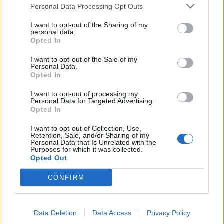
FTSE4Good
Personal Data Processing Opt Outs
I want to opt-out of the Sharing of my
personal data.
Alpha Bank: Για πρώτη φορά το Αρχαίο Θέατρο Επιδαύρου άνοιξε τις
Opted In
πύλες του σε όλους
I want to opt-out of the Sale of my
Personal Data.
Opted In
I want to opt-out of processing my
Personal Data for Targeted Advertising.
ΠΕΡΙΣΣΌΤΕΡΑ ΣΕ ΑΥΤΉ ΤΗΝ ΚΑΤΗΓΟΡΊΑ
Opted In
I want to opt-out of Collection, Use,
Retention, Sale, and/or Sharing of my
Personal Data that Is Unrelated with the
Purposes for which it was collected.
Opted Out
CONFIRM
ΟΗΕ: Οι ρωσικές επιθέσεις
Λίβανος: Τέλος μέχρι
Data Deletion
Data Access
Privacy Policy
στο ουκρανικό ενεργειακό
νεωτέρας η μεταφορά