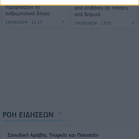
δίκτυο πιθανόν
βομβητών και γουόκι τόκι
παραβιάζουν το
από επιβάτες σε πτήσεις
ανθρωπιστικό δίκαιο
από Βηρυτό
19/09/2024 - 11:17
19/09/2024 - 17:01
ΡΟΗ ΕΙΔΗΣΕΩΝ
Σαουδική Αραβία, Τουρκία και Πακιστάν