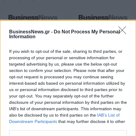
HELLENiQ ENERGY: Κέρδη 393
ΣΤΑΣΥ: 29,4 χλμ. νέων
BusinessNews.gr -
Do Not Process My Personal
εκατ. ευρώ στο α' εξάμηνο –
σιδηροτροχιών στο Μετρό της
Information
Στα 734 εκατ. ευρώ τα EBITDA
Αθήνας - Στο τελικό στάδιο το
μεγαλύτερο έργο αναβάθμισης
If you wish to opt-out of the sale, sharing to third parties, or
processing of your personal or sensitive information for
targeted advertising by us, please use the below opt-out
Η Chery επενδύει 75 εκατ. δολάρια στην KG Mobility
section to confirm your selection. Please note that after your
opt-out request is processed you may continue seeing
interest-based ads based on personal information utilized by
us or personal information disclosed to third parties prior to
Το FIAT 500 Hybrid τώρα από
Ατρόμητος και Novibet
your opt-out. You may separately opt-out of the further
18.990 ευρώ
συνεχίζουν μαζί: Ανανέωση της
disclosure of your personal information by third parties on the
συνεργασίας τους μέχρι το
2028
IAB’s list of downstream participants. This information may
also be disclosed by us to third parties on the
IAB’s List of
Downstream Participants
that may further disclose it to other
third parties.
18η συνεχόμενη χρονιά για τον ΟΤΕ στη διεθνή σειρά δεικτών