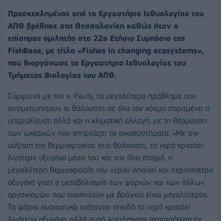
Προσκεκλημένος από το Εργαστήριο Ιχθυολογίας του
ΑΠΘ βρέθηκε στη Θεσσαλονίκη καθώς ήταν ο
επίσημος ομιλητής στο 22ο Ετήσιο Συμπόσιο της
FishBase, με τίτλο «Fishes in changing ecosystems»,
που διοργάνωσε το Εργαστήριο Ιχθυολογίας του
Τμήματος Βιολογίας του ΑΠΘ.
Σύμφωνα με τον κ. Pauly, το μεγαλύτερο πρόβλημα που
αντιμετωπίζουν οι θάλασσες σε όλο τον κόσμο παραμένει η
υπεραλίευση αλλά και η κλιματική αλλαγή, με τη θέρμανση
των ωκεανών που επηρεάζει τα οικοσυστήματα. «Με την
αύξηση της θερμοκρασίας στις θάλασσες, το νερό κρατάει
λιγότερο οξυγόνο μέσα του και την ίδια στιγμή, η
μεγαλύτερη θερμοκρασία του νερού απαιτεί και περισσότερο
οξυγόνο γιατί ο μεταβολισμός των ψαριών και των άλλων
οργανισμών που αναπνέουν με βράγχια είναι μεγαλύτερος.
Τα ψάρια ουσιαστικά πιέζονται επειδή το νερό κρατάει
λιγότερο οξυγόνο, αλλά αυτά χρειάζονται περισσότερο σε