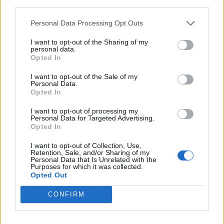
third parties.
Media: Με ενίσχυση 8 εκατ. ευρώ σε 451 επιχειρήσεις ξεκίνησε το
Personal Data Processing Opt Outs
πρόγραμμα στήριξης- Κάλυψη εισφορών ΕΔΟΕΑΠ
I want to opt-out of the Sharing of my
personal data.
Opted In
Η Toyota φέρνει νέα γενιά
Σε κινεζική… πολιορκία η
I want to opt-out of the Sale of my
μπαταριών για τα υβριδικά της
ευρωπαϊκή
Personal Data.
αυτοκινητοβιομηχανία
Opted In
I want to opt-out of processing my
Personal Data for Targeted Advertising.
Νέο Audi A2 e-tron με στόχο την κορυφή της αποδοτικότητας
Opted In
I want to opt-out of Collection, Use,
Retention, Sale, and/or Sharing of my
Personal Data that Is Unrelated with the
Εθνική Νεανίδων: Απέναντι
Εφές: Χωρίς Παπαγιάννη στην
Purposes for which it was collected.
στην Ισλανδία για την 5η θέση
έναρξη της σεζόν
Opted Out
στο Ευρωμπάσκετ (live stream)
CONFIRM
Ελληνική Αναπτυξιακή Τράπεζα: Με «προίκα» 2 δισ. ευρώ ανοίγει