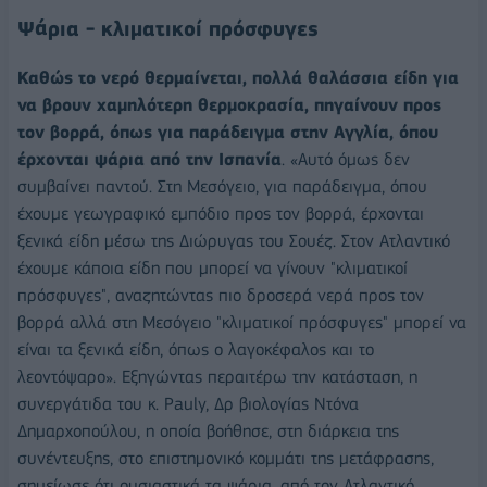
Ψάρια - κλιματικοί πρόσφυγες
Καθώς το νερό θερμαίνεται, πολλά θαλάσσια είδη για
να βρουν χαμηλότερη θερμοκρασία, πηγαίνουν προς
τον βορρά, όπως για παράδειγμα στην Αγγλία, όπου
έρχονται ψάρια από την Ισπανία
. «Αυτό όμως δεν
συμβαίνει παντού. Στη Μεσόγειο, για παράδειγμα, όπου
έχουμε γεωγραφικό εμπόδιο προς τον βορρά, έρχονται
ξενικά είδη μέσω της Διώρυγας του Σουέζ. Στον Ατλαντικό
έχουμε κάποια είδη που μπορεί να γίνουν "κλιματικοί
πρόσφυγες", αναζητώντας πιο δροσερά νερά προς τον
βορρά αλλά στη Μεσόγειο "κλιματικοί πρόσφυγες" μπορεί να
είναι τα ξενικά είδη, όπως ο λαγοκέφαλος και το
λεοντόψαρο». Εξηγώντας περαιτέρω την κατάσταση, η
συνεργάτιδα του κ. Pauly, Δρ βιολογίας Ντόνα
Δημαρχοπούλου, η οποία βοήθησε, στη διάρκεια της
συνέντευξης, στο επιστημονικό κομμάτι της μετάφρασης,
σημείωσε ότι ουσιαστικά τα ψάρια, από τον Ατλαντικό