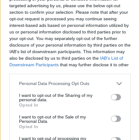
ανάρτηση που έκανε
targeted advertising by us, please use the below opt-out
section to confirm your selection. Please note that after your
opt-out request is processed you may continue seeing
interest-based ads based on personal information utilized by
HELLENiQ ENERGY: Κέρδη 393 εκατ. ευρώ στο α' εξάμηνο – Στα 734
us or personal information disclosed to third parties prior to
εκατ. ευρώ τα EBITDA
your opt-out. You may separately opt-out of the further
disclosure of your personal information by third parties on the
IAB’s list of downstream participants. This information may
also be disclosed by us to third parties on the
IAB’s List of
Downstream Participants
that may further disclose it to other
Viohalco: Αυξημένος κατά 14%
ΥΠΕΘΟΟ: Νέες επενδύσεις 1
third parties.
ο τζίρος στο α' εξάμηνο, στα 4,3
δισ. ευρώ ως το 2028 για την
δισ. ευρώ – Στα 446 εκατ. ευρώ
Ενέργεια
τα EBITDA
Personal Data Processing Opt Outs
I want to opt-out of the Sharing of my
personal data.
Opted In
Η συμφωνία Arval-Athlon αναδιαμορφώνει την αγορά leasing
I want to opt-out of the Sale of my
Personal Data.
Opted In
VW: Η δύσκολη εξίσωση της
18η συνεχόμενη χρονιά για τον
αναδιάρθρωσης
ΟΤΕ στη διεθνή σειρά δεικτών
I want to opt-out of processing my