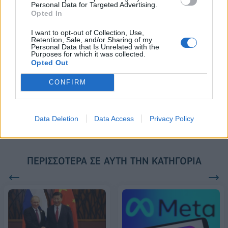
FTSE4Good
Personal Data for Targeted Advertising.
Opted In
I want to opt-out of Collection, Use,
Retention, Sale, and/or Sharing of my
Alpha Bank: Για πρώτη φορά το Αρχαίο Θέατρο Επιδαύρου άνοιξε τις
Personal Data that Is Unrelated with the
πύλες του σε όλους
Purposes for which it was collected.
Opted Out
CONFIRM
ESG Report 2025: Πώς η ΑΒ Βασιλόπουλος μετατρέπει τη
βιωσιμότητα σε καθημερινή πράξη
Data Deletion
Data Access
Privacy Policy
ΠΕΡΙΣΣΌΤΕΡΑ ΣΕ ΑΥΤΉ ΤΗΝ ΚΑΤΗΓΟΡΊΑ