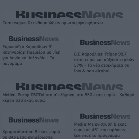
EuroLeague: Οι ενθουσιώδεις πρωτοεμφανιζόμενοι
Ευρωπαϊκό Κορασίδων Β'
Κατηγορίας: Πρεμιέρα με νίκη
Β.Σ. Καρούλιας: Τζίρος 98,7
για Δανία και Ισλανδία - Το
εκατ. ευρώ και αύξηση κερδών
πανόραμα
57% - Τα νέα στοιχήματα σε
low & non alcohol
Metlen: Ρεκόρ EBITDA στο α' εξάμηνο, στα 550 εκατ. ευρώ – Καθαρά
κέρδη 313 εκατ. ευρώ
Media: Με ενίσχυση 8 εκατ.
ευρώ σε 451 επιχειρήσεις
Χρηματοδότηση 8 εκατ. ευρώ
ξεκίνησε το πρόγραμμα
σε 843 μέσα ενημέρωσης-