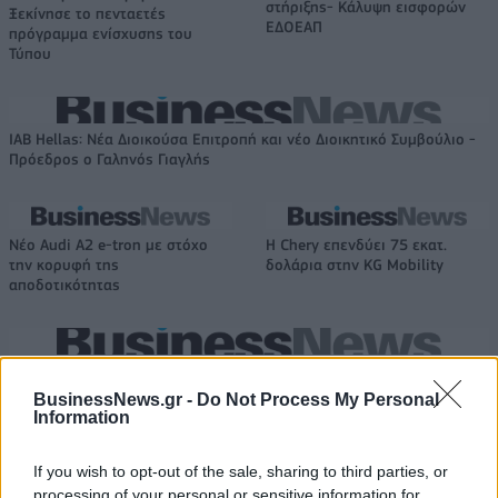
στήριξης- Κάλυψη εισφορών
Ξεκίνησε το πενταετές
ΕΔΟΕΑΠ
πρόγραμμα ενίσχυσης του
Τύπου
IAB Hellas: Νέα Διοικούσα Επιτροπή και νέο Διοικητικό Συμβούλιο -
Πρόεδρος ο Γαληνός Γιαγλής
Νέο Audi A2 e-tron με στόχο
Η Chery επενδύει 75 εκατ.
την κορυφή της
δολάρια στην KG Mobility
αποδοτικότητας
Το FIAT 500 Hybrid τώρα από 18.990 ευρώ
BusinessNews.gr -
Do Not Process My Personal
Information
Ουκρανία: Με Μίχαϊλιουκ και
Πάρκερ: «Όνειρό μου να
If you wish to opt-out of the sale, sharing to third parties, or
Λεν κόντρα στην Ελλάδα
κατακτήσω το ΝΒΑ Europe με τη
processing of your personal or sensitive information for
Βιλερμπάν» - Η διευκρινιστική