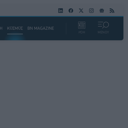
ΚΗ
ΚΟΣΜΟΣ
BN MAGAZINE
ΡΟΗ
ΜΕΝΟΥ