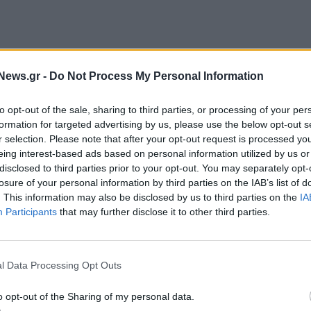
News.gr -
Do Not Process My Personal Information
7:00
(τοπική ώρα και ώρα Ελλάδας) στην ανατολική
ήχθησαν σήμερα σ’ ολόκληρη τη χώρα, διαπίστωσαν
to opt-out of the sale, sharing to third parties, or processing of your per
 Ντιγιάρμπακιρ, τη μεγαλύτερη κουρδική πόλη της
formation for targeted advertising by us, please use the below opt-out s
r selection. Please note that after your opt-out request is processed y
eing interest-based ads based on personal information utilized by us or
disclosed to third parties prior to your opt-out. You may separately opt-
νσταντινούπολη
, και στο δυτικό τμήμα της χώρας,
losure of your personal information by third parties on the IAB’s list of
. This information may also be disclosed by us to third parties on the
IA
Participants
that may further disclose it to other third parties.
τος, ο Τούρκος πρόεδρος δήλωσε ότι «
αυτές οι
ποχής στη χώρα μας
» και ευχήθηκε οι εκλογές της
l Data Processing Opt Outs
ικά στην έναρξη ενός νέου αιώνα για την Τουρκία.
o opt-out of the Sharing of my personal data.