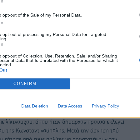
In
o opt-out of the Sale of my Personal Data.
In
to opt-out of processing my Personal Data for Targeted
ing.
In
o opt-out of Collection, Use, Retention, Sale, and/or Sharing
ersonal Data that Is Unrelated with the Purposes for which it
lected.
Out
CONFIRM
οι δύο βασικοί υποψήφιοι για τον δήμο της
ικές εκλογές, ο νυν δήμαρχος Εκρέμ Ιμάμογλου και ο
Data Deletion
Data Access
Privacy Policy
ουρούμ.
εϊλίκτνουζου, όπου ήταν δήμαρχος προτού εκλεγεί
ου της Κωνσταντινούπολης. Μετά την άσκηση τού
υ ζήτησε από τους πολίτες να προστατέψουν την