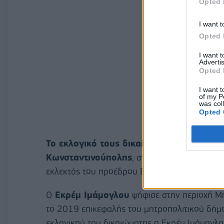
Opted 
I want t
Opted 
I want 
Advertis
Opted 
I want t
of my P
was col
Opted 
Το εκλογικό τους δικαίωμα άσκησαν και 
Κωνσταντινούπολης
, στις σημερινές δημοτ
εκλεκτός του προέδρου Ερντογάν, Μουράτ Κ
Ο
Εκρέμ Ιμάμογλου
ψήφισε στην περιοχή Μπ
το 2019 επικεφαλής του μητροπολιτικού δήμ
εκλογικού του δικαιώματος ο Εκρέμ Ιμάμογλο