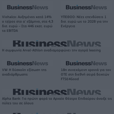
Viohalco: Αυξημένος κατά 14%
ΥΠΕΘΟΟ: Νέες επενδύσεις 1
ο τζίρος στο α' εξάμηνο, στα 4,3
δισ. ευρώ ως το 2028 για την
δισ. ευρώ – Στα 446 εκατ. ευρώ
Ενέργεια
τα EBITDA
Η συμφωνία Arval-Athlon αναδιαμορφώνει την αγορά leasing
VW: Η δύσκολη εξίσωση της
18η συνεχόμενη χρονιά για τον
αναδιάρθρωσης
ΟΤΕ στη διεθνή σειρά δεικτών
FTSE4Good
Alpha Bank: Για πρώτη φορά το Αρχαίο Θέατρο Επιδαύρου άνοιξε τις
πύλες του σε όλους