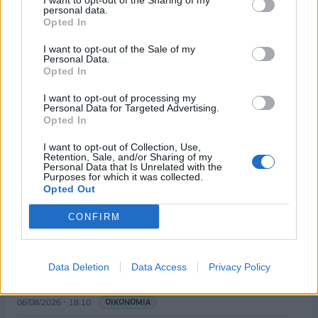
I want to opt-out of the Sharing of my
personal data.
22/02/2024 - 17:02
22/02/2024 - 12:31
Opted In
I want to opt-out of the Sale of my
Personal Data.
Opted In
I want to opt-out of processing my
Personal Data for Targeted Advertising.
Opted In
I want to opt-out of Collection, Use,
Retention, Sale, and/or Sharing of my
Personal Data that Is Unrelated with the
Purposes for which it was collected.
Opted Out
ΡΟΗ ΕΙΔΗΣΕΩΝ
CONFIRM
Χρηματιστήριο: Πτώση κατά 0,59%, στα 320,42
Data Deletion
Data Access
Privacy Policy
εκατ. ευρώ ο τζίρος
06/08/2026 - 18:10
ΟΙΚΟΝΟΜΙΑ