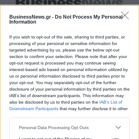
ESG Report 2025: Πώς η ΑΒ Βασιλόπουλος μετατρέπει τη
βιωσιμότητα σε καθημερινή πράξη
BusinessNews.gr -
Do Not Process My Personal
Information
If you wish to opt-out of the sale, sharing to third parties, or
processing of your personal or sensitive information for
targeted advertising by us, please use the below opt-out
ΠΕΡΙΣΣΌΤΕΡΑ ΣΕ ΑΥΤΉ ΤΗΝ ΚΑΤΗΓΟΡΊΑ
section to confirm your selection. Please note that after your
opt-out request is processed you may continue seeing
interest-based ads based on personal information utilized by
us or personal information disclosed to third parties prior to
your opt-out. You may separately opt-out of the further
disclosure of your personal information by third parties on the
IAB’s list of downstream participants. This information may
also be disclosed by us to third parties on the
IAB’s List of
Downstream Participants
that may further disclose it to other
Πράσινο φως από το
Η Επίτροπος Ιβάνοβα
third parties.
αλβανικό κοινοβούλιο για
εγκαινιάζει διάσκεψη για
την ιταλοαλβανική
Personal Data Processing Opt Outs
τη στήριξη της ευρωπαϊκής
συμφωνία για το
μουσικής βιομηχανίας
μεταναστευτικό