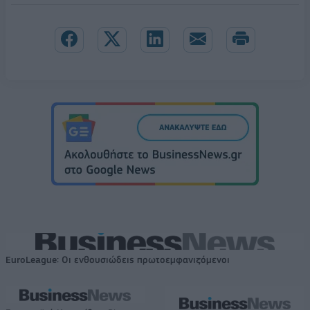
EuroLeague: Οι ενθουσιώδεις πρωτοεμφανιζόμενοι