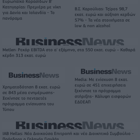
Ευρωπαϊκό Κορασίδων Β'
Κατηγορίας: Πρεμιέρα με νίκη
Β.Σ. Καρούλιας: Τζίρος 98,7
για Δανία και Ισλανδία - Το
εκατ. ευρώ και αύξηση κερδών
πανόραμα
57% - Τα νέα στοιχήματα σε
low & non alcohol
Metlen: Ρεκόρ EBITDA στο α' εξάμηνο, στα 550 εκατ. ευρώ – Καθαρά
κέρδη 313 εκατ. ευρώ
Media: Με ενίσχυση 8 εκατ.
ευρώ σε 451 επιχειρήσεις
Χρηματοδότηση 8 εκατ. ευρώ
ξεκίνησε το πρόγραμμα
σε 843 μέσα ενημέρωσης-
στήριξης- Κάλυψη εισφορών
Ξεκίνησε το πενταετές
ΕΔΟΕΑΠ
πρόγραμμα ενίσχυσης του
Τύπου
IAB Hellas: Νέα Διοικούσα Επιτροπή και νέο Διοικητικό Συμβούλιο -
Πρόεδρος ο Γαληνός Γιαγλής