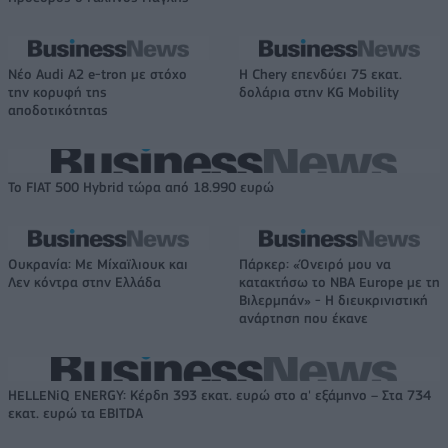
Νέο Audi A2 e-tron με στόχο
Η Chery επενδύει 75 εκατ.
την κορυφή της
δολάρια στην KG Mobility
αποδοτικότητας
Το FIAT 500 Hybrid τώρα από 18.990 ευρώ
Ουκρανία: Με Μίχαϊλιουκ και
Πάρκερ: «Όνειρό μου να
Λεν κόντρα στην Ελλάδα
κατακτήσω το ΝΒΑ Europe με τη
Βιλερμπάν» - Η διευκρινιστική
ανάρτηση που έκανε
HELLENiQ ENERGY: Κέρδη 393 εκατ. ευρώ στο α' εξάμηνο – Στα 734
εκατ. ευρώ τα EBITDA