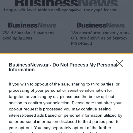
Η συμφωνία Arval-Athlon αναδιαμορφώνει την αγορά leasing
VW: Η δύσκολη εξίσωση της
18η συνεχόμενη χρονιά για τον
αναδιάρθρωσης
ΟΤΕ στη διεθνή σειρά δεικτών
FTSE4Good
BusinessNews.gr -
Do Not Process My Personal
Alpha Bank: Για πρώτη φορά το Αρχαίο Θέατρο Επιδαύρου άνοιξε τις
Information
πύλες του σε όλους
If you wish to opt-out of the sale, sharing to third parties, or
processing of your personal or sensitive information for
ESG Report 2025: Πώς η ΑΒ Βασιλόπουλος μετατρέπει τη
targeted advertising by us, please use the below opt-out
βιωσιμότητα σε καθημερινή πράξη
section to confirm your selection. Please note that after your
opt-out request is processed you may continue seeing
interest-based ads based on personal information utilized by
us or personal information disclosed to third parties prior to
your opt-out. You may separately opt-out of the further