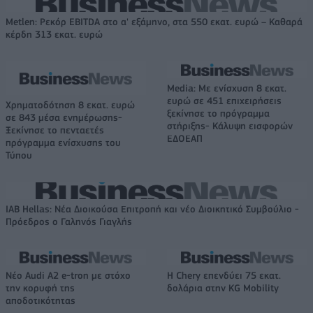
Metlen: Ρεκόρ EBITDA στο α' εξάμηνο, στα 550 εκατ. ευρώ – Καθαρά
κέρδη 313 εκατ. ευρώ
Media: Με ενίσχυση 8 εκατ.
ευρώ σε 451 επιχειρήσεις
Χρηματοδότηση 8 εκατ. ευρώ
ξεκίνησε το πρόγραμμα
σε 843 μέσα ενημέρωσης-
στήριξης- Κάλυψη εισφορών
Ξεκίνησε το πενταετές
ΕΔΟΕΑΠ
πρόγραμμα ενίσχυσης του
Τύπου
IAB Hellas: Νέα Διοικούσα Επιτροπή και νέο Διοικητικό Συμβούλιο -
Πρόεδρος ο Γαληνός Γιαγλής
Νέο Audi A2 e-tron με στόχο
Η Chery επενδύει 75 εκατ.
την κορυφή της
δολάρια στην KG Mobility
αποδοτικότητας