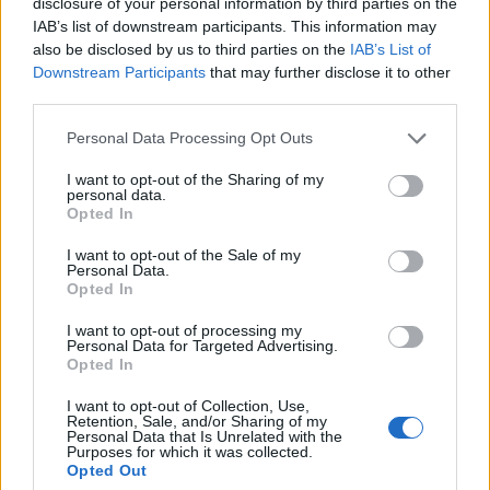
ΠΕΡΙΣΣΌΤΕΡΑ ΣΕ ΑΥΤΉ ΤΗΝ ΚΑΤΗΓΟΡΊΑ
disclosure of your personal information by third parties on the
IAB’s list of downstream participants. This information may
also be disclosed by us to third parties on the
IAB’s List of
Downstream Participants
that may further disclose it to other
third parties.
Personal Data Processing Opt Outs
I want to opt-out of the Sharing of my
personal data.
ΟΗΕ: Η ανεργία
Opted In
Ερυθρά Θάλασσα: Μείωση
παγκοσμίως θα αυξηθεί το
κατά 1,3% του παγκόσμιου
2024, σύμφωνα με τη
I want to opt-out of the Sale of my
Personal Data.
εμπορίου λόγω των
Διεθνή Οργάνωση
Opted In
επιθέσεων των Χούθι
Εργασίας
11/01/2024 - 12:11
11/01/2024 - 07:21
I want to opt-out of processing my
Personal Data for Targeted Advertising.
Opted In
I want to opt-out of Collection, Use,
Retention, Sale, and/or Sharing of my
Personal Data that Is Unrelated with the
Purposes for which it was collected.
Opted Out