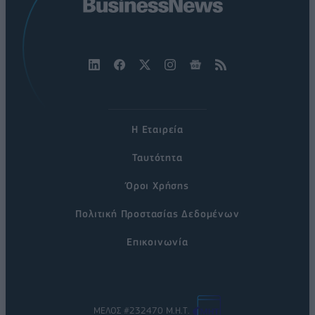
Η Εταιρεία
Ταυτότητα
Όροι Χρήσης
Πολιτική Προστασίας Δεδομένων
Επικοινωνία
ΜΕΛΟΣ #232470 Μ.Η.Τ.