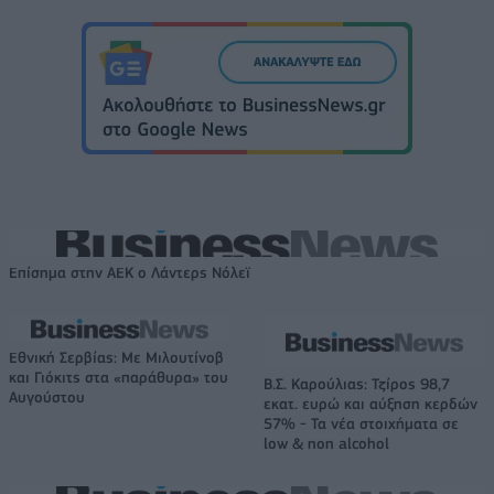
Επίσημα στην ΑΕΚ ο Λάντερς Νόλεϊ
Εθνική Σερβίας: Με Μιλουτίνοβ
και Γιόκιτς στα «παράθυρα» του
Β.Σ. Καρούλιας: Τζίρος 98,7
Αυγούστου
εκατ. ευρώ και αύξηση κερδών
57% - Τα νέα στοιχήματα σε
low & non alcohol