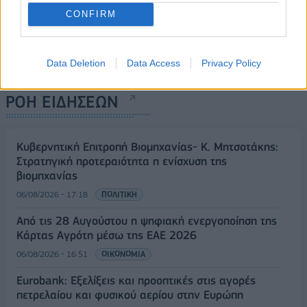
CONFIRM
Data Deletion
Data Access
Privacy Policy
ΡΟΗ ΕΙΔΗΣΕΩΝ
Κυβερνητική Επιτροπή Βιομηχανίας- Κ. Μητσοτάκης:
Στρατηγική προτεραιότητα η ενίσχυση της
βιομηχανίας
06/08/2026 - 17:18
ΠΟΛΙΤΙΚΗ
Από τις 28 Αυγούστου η ψηφιακή ενεργοποίηση της
Κάρτας Αγρότη μέσω της ΕΑΕ 2026
06/08/2026 - 16:51
ΟΙΚΟΝΟΜΙΑ
Eurobank: Εξελίξεις και προοπτικές στις αγορές
πετρελαίου και φυσικού αερίου στην Ευρώπη