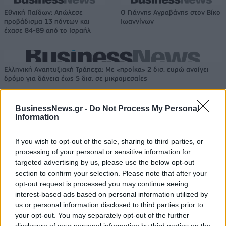
Εθνική Παίδων: Απώλεσε
Ο Γιάννης Αγραβάνης στον Βίκο
προβάδισμα 13 πόντων και
Ιωαννίνων
έχασε 84-89 από το Ισραήλ
Ελληνική Αναπτυξιακή Τράπεζα: Με «προίκα» 2 δισ. ευρώ ανοίγει
δρόμο για δάνεια έως 5 δισ. σε μικρομεσαίες
BusinessNews.gr -
Do Not Process My Personal
Information
Β.Σ. Καρούλιας: Τζίρος 98,7
Deloitte Ελλάδος:
εκατ. ευρώ και αύξηση κερδών
Χρηματοοικονομικός
If you wish to opt-out of the sale, sharing to third parties, or
57% - Τα νέα στοιχήματα σε
σύμβουλος της ΔΕΗ για την
processing of your personal or sensitive information for
low & non alcohol
είσοδο στην πολωνική αγορά
targeted advertising by us, please use the below opt-out
ενέργειας
section to confirm your selection. Please note that after your
opt-out request is processed you may continue seeing
interest-based ads based on personal information utilized by
Η Chery επενδύει 75 εκατ. δολάρια στην KG Mobility
us or personal information disclosed to third parties prior to
your opt-out. You may separately opt-out of the further