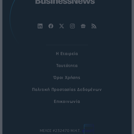
Η Εταιρεία
Ταυτότητα
Όροι Χρήσης
Πολιτική Προστασίας Δεδομένων
Επικοινωνία
ΜΕΛΟΣ #232470 Μ.Η.Τ.