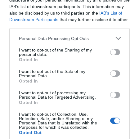
disclosure of your personal information by third parties on the
IAB’s list of downstream participants. This information may
Το FIAT 500 Hybrid τώρα από
Ατρόμητος και Novibet
also be disclosed by us to third parties on the
IAB’s List of
18.990 ευρώ
συνεχίζουν μαζί: Ανανέωση της
Downstream Participants
that may further disclose it to other
συνεργασίας τους μέχρι το
third parties.
2028
Personal Data Processing Opt Outs
I want to opt-out of the Sharing of my
18η συνεχόμενη χρονιά για τον ΟΤΕ στη διεθνή σειρά δεικτών
personal data.
FTSE4Good
Opted In
I want to opt-out of the Sale of my
Personal Data.
Alpha Bank: Για πρώτη φορά το Αρχαίο Θέατρο Επιδαύρου άνοιξε τις
Opted In
πύλες του σε όλους
I want to opt-out of processing my
Personal Data for Targeted Advertising.
Opted In
I want to opt-out of Collection, Use,
Retention, Sale, and/or Sharing of my
ΠΕΡΙΣΣΌΤΕΡΑ ΣΕ ΑΥΤΉ ΤΗΝ ΚΑΤΗΓΟΡΊΑ
Personal Data that Is Unrelated with the
Purposes for which it was collected.
Opted Out