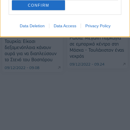
CONFIRM
Data Deletion
Data Access
Privacy Policy
Ρωσία: Μεγάλη πυρκαγιά
Τουρκία: Είκοσι
σε εμπορικό κέντρο στη
δεξαμενόπλοια κάνουν
Μόσχα - Τουλάχιστον ένας
ουρά για να διαπλεύσουν
νεκρός
το Στενό του Βοσπόρου
09/12/2022 - 09:24
09/12/2022 - 09:08