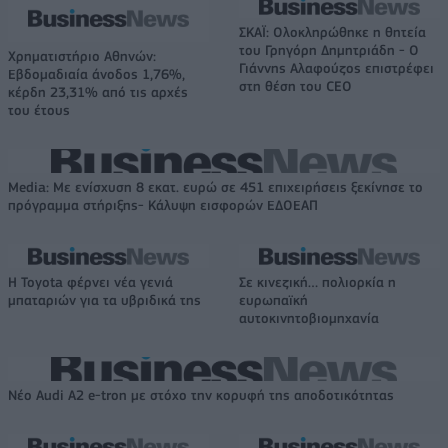
ΣΚΑΪ: Ολοκληρώθηκε η θητεία
του Γρηγόρη Δημητριάδη - Ο
Χρηματιστήριο Αθηνών:
Γιάννης Αλαφούζος επιστρέφει
Εβδομαδιαία άνοδος 1,76%,
στη θέση του CEO
κέρδη 23,31% από τις αρχές
του έτους
Media: Με ενίσχυση 8 εκατ. ευρώ σε 451 επιχειρήσεις ξεκίνησε το
πρόγραμμα στήριξης- Κάλυψη εισφορών ΕΔΟΕΑΠ
Η Toyota φέρνει νέα γενιά
Σε κινεζική… πολιορκία η
μπαταριών για τα υβριδικά της
ευρωπαϊκή
αυτοκινητοβιομηχανία
Νέο Audi A2 e-tron με στόχο την κορυφή της αποδοτικότητας