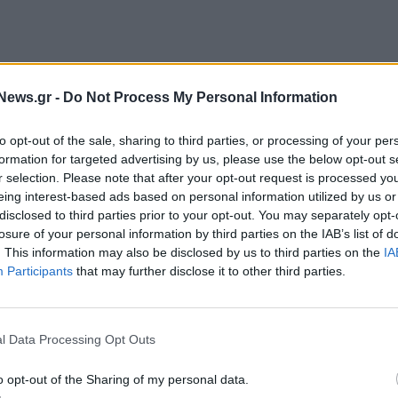
ι "πεντάστεροι" είναι αφερέγγυοι και ότι η
News.gr -
Do Not Process My Personal Information
βέρνηση Ντράγκι μπορεί να συνεχιστεί μόνον υπό
ρνητική αυτή συμμαχία το κίνημα που ίδρυσε ο
to opt-out of the sale, sharing to third parties, or processing of your per
formation for targeted advertising by us, please use the below opt-out s
r selection. Please note that after your opt-out request is processed y
eing interest-based ads based on personal information utilized by us or
αλυτές, η θέση αυτή της ιταλικής κεντροδεξιάς,
disclosed to third parties prior to your opt-out. You may separately opt-
λητης παραίτησης του Ντράγκι από την
losure of your personal information by third parties on the IAB’s list of
λευτικών εκλογών, πιθανώς το πρώτο
. This information may also be disclosed by us to third parties on the
IA
Participants
that may further disclose it to other third parties.
l Data Processing Opt Outs
o opt-out of the Sharing of my personal data.