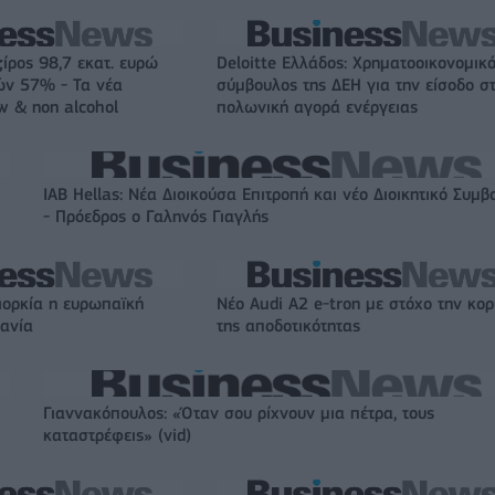
ζίρος 98,7 εκατ. ευρώ
Deloitte Ελλάδος: Χρηματοοικονομικ
ών 57% - Τα νέα
σύμβουλος της ΔΕΗ για την είσοδο σ
w & non alcohol
πολωνική αγορά ενέργειας
IAB Hellas: Νέα Διοικούσα Επιτροπή και νέο Διοικητικό Συμβ
- Πρόεδρος ο Γαληνός Γιαγλής
ιορκία η ευρωπαϊκή
Νέο Audi A2 e-tron με στόχο την κο
χανία
της αποδοτικότητας
Γιαννακόπουλος: «Όταν σου ρίχνουν μια πέτρα, τους
καταστρέφεις» (vid)