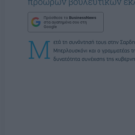
πρόωρων βουλευτικών εκ
Πρόσθεσε το
BusinessNews
στα αγαπημένα σου στη
Google
Μ
ετά τη συνάντησή τους στην Σαρδην
Μπερλουσκόνι και ο γραμματέας τη
δυνατότητα συνέχισης της κυβερνη