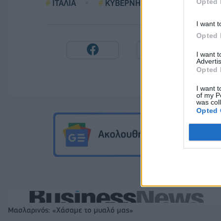
Opted 
ΙΤΑΛΙΑ
ΚΥΒΕΡΝΗΣΗ
ΚΡΙΣΗ
I want t
Opted 
I want 
Advertis
Opted 
I want t
of my P
was col
Opted 
Μασλαρινός: «Χάσαμε το μυαλό μας»