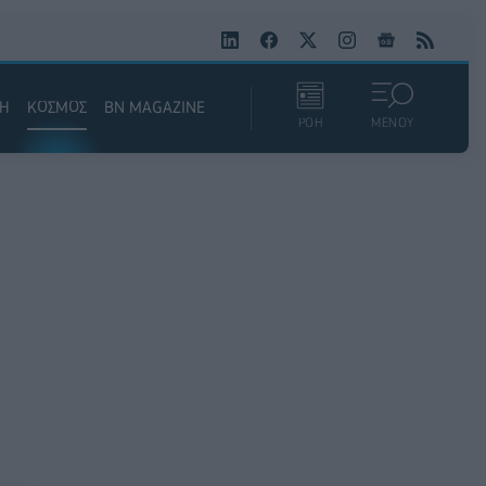
ΚΗ
ΚΟΣΜΟΣ
BN MAGAZINE
ΡΟΗ
ΜΕΝΟΥ