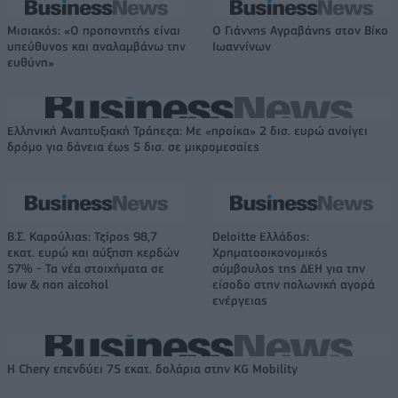
Μισιακός: «Ο προπονητής είναι
Ο Γιάννης Αγραβάνης στον Βίκο
υπεύθυνος και αναλαμβάνω την
Ιωαννίνων
ευθύνη»
Ελληνική Αναπτυξιακή Τράπεζα: Με «προίκα» 2 δισ. ευρώ ανοίγει
δρόμο για δάνεια έως 5 δισ. σε μικρομεσαίες
Β.Σ. Καρούλιας: Τζίρος 98,7
Deloitte Ελλάδος:
εκατ. ευρώ και αύξηση κερδών
Χρηματοοικονομικός
57% - Τα νέα στοιχήματα σε
σύμβουλος της ΔΕΗ για την
low & non alcohol
είσοδο στην πολωνική αγορά
ενέργειας
Η Chery επενδύει 75 εκατ. δολάρια στην KG Mobility