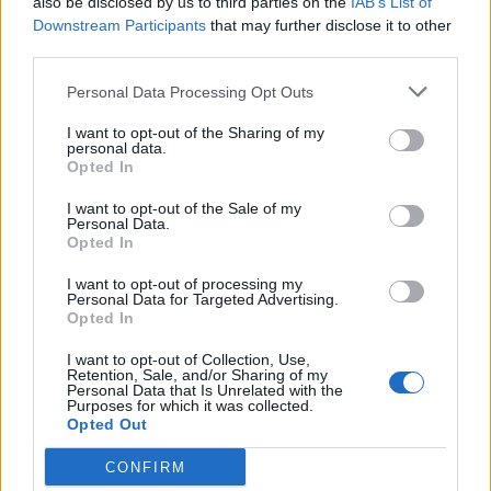
also be disclosed by us to third parties on the
IAB’s List of
ΡΟΗ ΕΙΔΗΣΕΩΝ
Downstream Participants
that may further disclose it to other
third parties.
Personal Data Processing Opt Outs
Κορυφώνεται η έξοδος του Αυγούστου – Πάνω από
56.000 επιβάτες αναχωρούν σήμερα από τα
I want to opt-out of the Sharing of my
λιμάνια της Αττικής
personal data.
Opted In
08/08/2026 - 14:30
ΕΛΛΑΔΑ
I want to opt-out of the Sale of my
Δυτική Αττική: Η επόμενη ημέρα μετά τις πυρκαγιές
Personal Data.
– Τα έργα Antinero και η «μάχη» πριν από τις
Opted In
βροχές
I want to opt-out of processing my
08/08/2026 - 14:08
ΕΛΛΑΔΑ
Personal Data for Targeted Advertising.
Opted In
Ειδικό Χωροταξικό για τον Τουρισμό: Οι νέοι
κανόνες για επενδύσεις, νησιά και προορισμούς υπό
I want to opt-out of Collection, Use,
Retention, Sale, and/or Sharing of my
πίεση
Personal Data that Is Unrelated with the
Purposes for which it was collected.
08/08/2026 - 13:21
ΤΟΥΡΙΣΜΟΣ
Opted Out
Υπουργείο Εργασίας: Ο “χάρτης” των πληρωμών
CONFIRM
από τον e-ΕΦΚΑ και τη ΔΥΠΑ έως τις 14 Αυγούστου