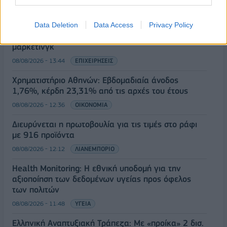
08/08/2026 - 12:58
ΟΙΚΟΝΟΜΙΑ
Οι Hamilton Reserve Bank και SEE Capital
Data Deletion
Data Access
Privacy Policy
Hamilton Ltd. συνάπτουν συμφωνία υπηρεσιών
μάρκετινγκ
08/08/2026 - 13:44
ΕΠΙΧΕΙΡΗΣΕΙΣ
Χρηματιστήριο Αθηνών: Εβδομαδιαία άνοδος
1,76%, κέρδη 23,31% από τις αρχές του έτους
08/08/2026 - 12:36
ΟΙΚΟΝΟΜΙΑ
Διευρύνεται η πρωτοβουλία για τις τιμές στο ράφι
με 916 προϊόντα
08/08/2026 - 12:12
ΛΙΑΝΕΜΠΟΡΙΟ
Health Monitoring: Η εθνική υποδομή για την
αξιοποίηση των δεδομένων υγείας προς όφελος
των πολιτών
08/08/2026 - 11:48
ΥΓΕΙΑ
Ελληνική Αναπτυξιακή Τράπεζα: Με «προίκα» 2 δισ.