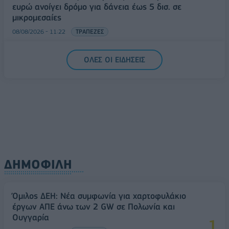
ευρώ ανοίγει δρόμο για δάνεια έως 5 δισ. σε
μικρομεσαίες
08/08/2026 - 11:22
ΤΡΑΠΕΖΕΣ
5G παντού, 6G στον ορίζοντα: Πού βρίσκεται η
ΟΛΕΣ ΟΙ ΕΙΔΗΣΕΙΣ
Ελλάδα στη μεγάλη τεχνολογική μετάβαση
08/08/2026 - 10:54
ΤΕΧΝΟΛΟΓΙΑ
ΔΗΜΟΦΙΛΗ
Όμιλος ΔΕΗ: Νέα συμφωνία για χαρτοφυλάκιο
έργων ΑΠΕ άνω των 2 GW σε Πολωνία και
Ουγγαρία