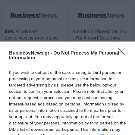
IBM: Σημαντικές
Amadeus: Εξαγόρασε την
ανακοινώσεις στον χώρο
UFIS Airport Solutions
του cloud
10/03/2014 - 02:00
06/03/2014 - 02:00
BusinessNews.gr -
Do Not Process My Personal
Information
If you wish to opt-out of the sale, sharing to third parties, or
processing of your personal or sensitive information for
targeted advertising by us, please use the below opt-out
section to confirm your selection. Please note that after your
opt-out request is processed you may continue seeing
interest-based ads based on personal information utilized by
us or personal information disclosed to third parties prior to
your opt-out. You may separately opt-out of the further
disclosure of your personal information by third parties on the
IAB’s list of downstream participants. This information may