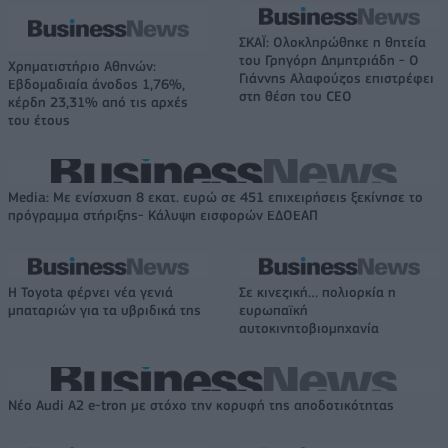
ΣΚΑΪ: Ολοκληρώθηκε η θητεία
του Γρηγόρη Δημητριάδη - Ο
Χρηματιστήριο Αθηνών:
Γιάννης Αλαφούζος επιστρέφει
Εβδομαδιαία άνοδος 1,76%,
στη θέση του CEO
κέρδη 23,31% από τις αρχές
του έτους
Media: Με ενίσχυση 8 εκατ. ευρώ σε 451 επιχειρήσεις ξεκίνησε το
πρόγραμμα στήριξης- Κάλυψη εισφορών ΕΔΟΕΑΠ
Η Toyota φέρνει νέα γενιά
Σε κινεζική… πολιορκία η
μπαταριών για τα υβριδικά της
ευρωπαϊκή
αυτοκινητοβιομηχανία
Νέο Audi A2 e-tron με στόχο την κορυφή της αποδοτικότητας