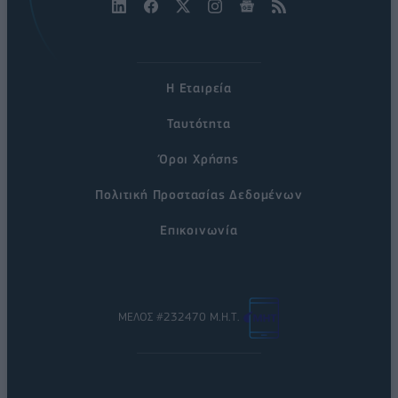
Η Εταιρεία
Ταυτότητα
Όροι Χρήσης
Πολιτική Προστασίας Δεδομένων
Επικοινωνία
ΜΕΛΟΣ #232470 Μ.Η.Τ.