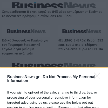
Χρηματοδότηση 8 εκατ. ευρώ σε 843 μέσα ενημέρωσης- Ξεκίνησε
το πενταετές πρόγραμμα ενίσχυσης του Τύπου
Ειδικό Χωροταξικό Πλαίσιο για
HELLENiQ ENERGY: Κέρδη 393
τον Τουρισμό: Στρατηγικό
εκατ. ευρώ στο α' εξάμηνο –
εργαλείο για βιώσιμη
Στα 734 εκατ. ευρώ τα EBITDA
τουριστική ανάπτυξη
Η Chery επενδύει 75 εκατ. δολάρια στην KG Mobility
BusinessNews.gr -
Do Not Process My Personal
Information
Το FIAT 500 Hybrid τώρα από
Ατρόμητος και Novibet
If you wish to opt-out of the sale, sharing to third parties, or
18.990 ευρώ
συνεχίζουν μαζί: Ανανέωση της
processing of your personal or sensitive information for
συνεργασίας τους μέχρι το
targeted advertising by us, please use the below opt-out
2028
section to confirm your selection. Please note that after your