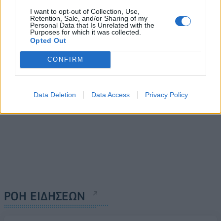
Γερμανία: Υπέρ του
Πρωθυπουργός Βελγίου:
I want to opt-out of Collection, Use,
«σκληρού» lockdown οι
Στοχευμένες κυρώσεις
Retention, Sale, and/or Sharing of my
Personal Data that Is Unrelated with the
υπουργοί Οικονομικών και
κατά προσώπων για
Purposes for which it was collected.
Εσωτερικών
Τουρκία
Opted Out
11/12/2020 - 17:05
11/12/2020 - 17:29
CONFIRM
Data Deletion
Data Access
Privacy Policy
ΡΟΗ ΕΙΔΗΣΕΩΝ