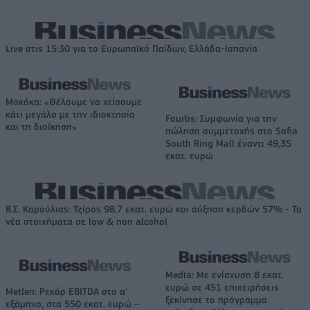
Live στις 15:30 για το Ευρωπαϊκό Παίδων, Ελλάδα-Ισπανία
Μοκόκα: «Θέλουμε να χτίσουμε
κάτι μεγάλο με την ιδιοκτησία
Fourlis: Συμφωνία για την
και τη διοίκηση»
πώληση συμμετοχής στο Sofia
South Ring Mall έναντι 49,35
εκατ. ευρώ
Β.Σ. Καρούλιας: Τζίρος 98,7 εκατ. ευρώ και αύξηση κερδών 57% - Τα
νέα στοιχήματα σε low & non alcohol
Media: Με ενίσχυση 8 εκατ.
ευρώ σε 451 επιχειρήσεις
Metlen: Ρεκόρ EBITDA στο α'
ξεκίνησε το πρόγραμμα
εξάμηνο, στα 550 εκατ. ευρώ –