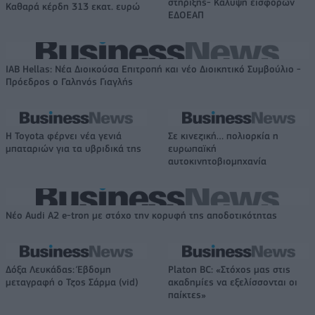
στήριξης- Κάλυψη εισφορών
Καθαρά κέρδη 313 εκατ. ευρώ
ΕΔΟΕΑΠ
IAB Hellas: Νέα Διοικούσα Επιτροπή και νέο Διοικητικό Συμβούλιο -
Πρόεδρος ο Γαληνός Γιαγλής
Η Toyota φέρνει νέα γενιά
Σε κινεζική… πολιορκία η
μπαταριών για τα υβριδικά της
ευρωπαϊκή
αυτοκινητοβιομηχανία
Νέο Audi A2 e-tron με στόχο την κορυφή της αποδοτικότητας
Δόξα Λευκάδας: Έβδομη
Platon BC: «Στόχος μας στις
μεταγραφή ο Τζος Σάρμα (vid)
ακαδημίες να εξελίσσονται οι
παίκτες»