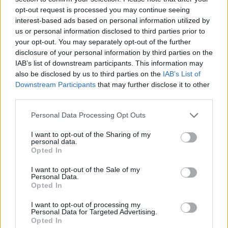
opt-out request is processed you may continue seeing
interest-based ads based on personal information utilized by
18η συνεχόμενη χρονιά για τον ΟΤΕ στη διεθνή σειρά δεικτών
us or personal information disclosed to third parties prior to
FTSE4Good
your opt-out. You may separately opt-out of the further
disclosure of your personal information by third parties on the
IAB’s list of downstream participants. This information may
also be disclosed by us to third parties on the
IAB’s List of
Alpha Bank: Για πρώτη φορά το Αρχαίο Θέατρο Επιδαύρου άνοιξε τις
Downstream Participants
that may further disclose it to other
πύλες του σε όλους
third parties.
Personal Data Processing Opt Outs
I want to opt-out of the Sharing of my
personal data.
ΠΕΡΙΣΣΌΤΕΡΑ ΣΕ ΑΥΤΉ ΤΗΝ ΚΑΤΗΓΟΡΊΑ
Opted In
I want to opt-out of the Sale of my
Personal Data.
Opted In
I want to opt-out of processing my
Personal Data for Targeted Advertising.
Opted In