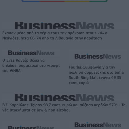
Έχασαν μέσα από τα χέρια τους την πρόκριση στους «4» οι
Νεάνιδες, ήττα 66-74 από τη Λιθουανία στην παράταση
Ο Ένες Καντέρ θέλει να
δηλώσει συμμετοχή στο ντραφτ
Fourlis: Συμφωνία για την
του WNBA!
πώληση συμμετοχής στο Sofia
South Ring Mall έναντι 49,35
εκατ. ευρώ
Β.Σ. Καρούλιας: Τζίρος 98,7 εκατ. ευρώ και αύξηση κερδών 57% - Τα
νέα στοιχήματα σε low & non alcohol