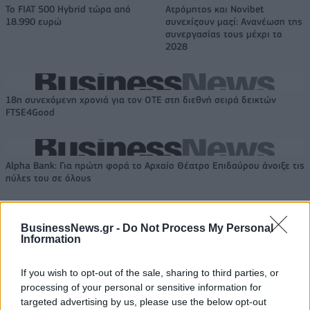
Το FIAT 500 Hybrid τώρα από
Ατρόμητος και Novibet
18.990 ευρώ
συνεχίζουν μαζί: Ανανέωση της
συνεργασίας τους μέχρι το
2028
18η συνεχόμενη χρονιά για τον ΟΤΕ στη διεθνή σειρά δεικτών
FTSE4Good
Alpha Bank: Για πρώτη φορά το Αρχαίο Θέατρο Επιδαύρου άνοιξε τις
πύλες του σε όλους
BusinessNews.gr -
Do Not Process My Personal
Information
ΠΕΡΙΣΣΌΤΕΡΑ ΣΕ ΑΥΤΉ ΤΗΝ ΚΑΤΗΓΟΡΊΑ
If you wish to opt-out of the sale, sharing to third parties, or
processing of your personal or sensitive information for
targeted advertising by us, please use the below opt-out