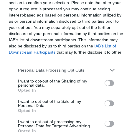
section to confirm your selection. Please note that after your
opt-out request is processed you may continue seeing
interest-based ads based on personal information utilized by
Ιταλία: Παράταση του
us or personal information disclosed to third parties prior to
τοπικού lockdown σε
your opt-out. You may separately opt-out of the further
Γαλλία-Ιταλία: Οι
τέσσερις περιφέρειες
disclosure of your personal information by third parties on the
οικονομίες τους
IAB’s list of downstream participants. This information may
επλήγησαν περισσότερο
20/11/2020 - 15:31
also be disclosed by us to third parties on the
IAB’s List of
στο δεύτερο lockdown
Downstream Participants
that may further disclose it to other
20/11/2020 - 14:14
third parties.
Personal Data Processing Opt Outs
I want to opt-out of the Sharing of my
personal data.
Opted In
I want to opt-out of the Sale of my
Personal Data.
Opted In
I want to opt-out of processing my
Personal Data for Targeted Advertising.
Opted In