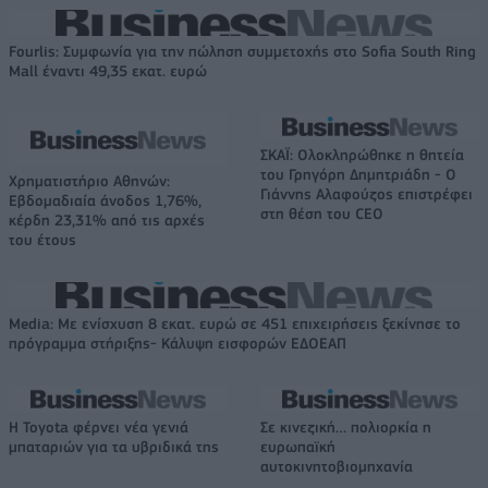
Fourlis: Συμφωνία για την πώληση συμμετοχής στο Sofia South Ring
Mall έναντι 49,35 εκατ. ευρώ
ΣΚΑΪ: Ολοκληρώθηκε η θητεία
του Γρηγόρη Δημητριάδη - Ο
Χρηματιστήριο Αθηνών:
Γιάννης Αλαφούζος επιστρέφει
Εβδομαδιαία άνοδος 1,76%,
στη θέση του CEO
κέρδη 23,31% από τις αρχές
του έτους
Media: Με ενίσχυση 8 εκατ. ευρώ σε 451 επιχειρήσεις ξεκίνησε το
πρόγραμμα στήριξης- Κάλυψη εισφορών ΕΔΟΕΑΠ
Η Toyota φέρνει νέα γενιά
Σε κινεζική… πολιορκία η
μπαταριών για τα υβριδικά της
ευρωπαϊκή
αυτοκινητοβιομηχανία