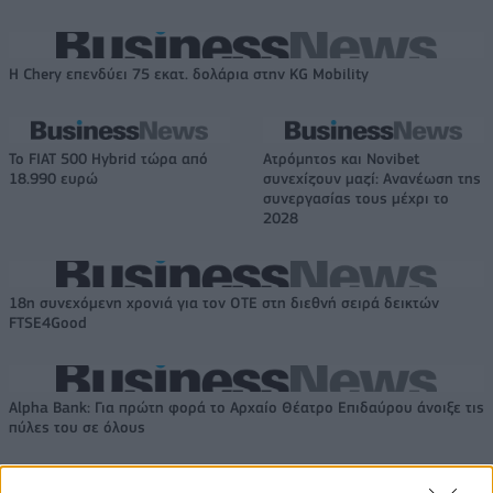
Η Chery επενδύει 75 εκατ. δολάρια στην KG Mobility
Το FIAT 500 Hybrid τώρα από
Ατρόμητος και Novibet
18.990 ευρώ
συνεχίζουν μαζί: Ανανέωση της
συνεργασίας τους μέχρι το
2028
18η συνεχόμενη χρονιά για τον ΟΤΕ στη διεθνή σειρά δεικτών
FTSE4Good
Alpha Bank: Για πρώτη φορά το Αρχαίο Θέατρο Επιδαύρου άνοιξε τις
πύλες του σε όλους