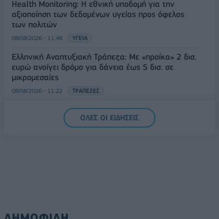
Health Monitoring: Η εθνική υποδομή για την
αξιοποίηση των δεδομένων υγείας προς όφελος
των πολιτών
08/08/2026 - 11:48
ΥΓΕΙΑ
Ελληνική Αναπτυξιακή Τράπεζα: Με «προίκα» 2 δισ.
ευρώ ανοίγει δρόμο για δάνεια έως 5 δισ. σε
μικρομεσαίες
08/08/2026 - 11:22
ΤΡΑΠΕΖΕΣ
5G παντού, 6G στον ορίζοντα: Πού βρίσκεται η
ΟΛΕΣ ΟΙ ΕΙΔΗΣΕΙΣ
Ελλάδα στη μεγάλη τεχνολογική μετάβαση
08/08/2026 - 10:54
ΤΕΧΝΟΛΟΓΙΑ
ΔΗΜΟΦΙΛΗ