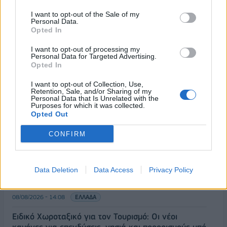
I want to opt-out of the Sale of my
Personal Data.
Opted In
I want to opt-out of processing my
Personal Data for Targeted Advertising.
Opted In
ΡΟΗ ΕΙΔΗΣΕΩΝ
I want to opt-out of Collection, Use,
Retention, Sale, and/or Sharing of my
Personal Data that Is Unrelated with the
Purposes for which it was collected.
Κορυφώνεται η έξοδος του Αυγούστου – Πάνω από
Opted Out
56.000 επιβάτες αναχωρούν σήμερα από τα
λιμάνια της Αττικής
CONFIRM
08/08/2026 - 14:30
ΕΛΛΑΔΑ
Δυτική Αττική: Η επόμενη ημέρα μετά τις πυρκαγιές
Data Deletion
Data Access
Privacy Policy
– Τα έργα Antinero και η «μάχη» πριν από τις
βροχές
08/08/2026 - 14:08
ΕΛΛΑΔΑ
Ειδικό Χωροταξικό για τον Τουρισμό: Οι νέοι
κανόνες για επενδύσεις, νησιά και προορισμούς υπό