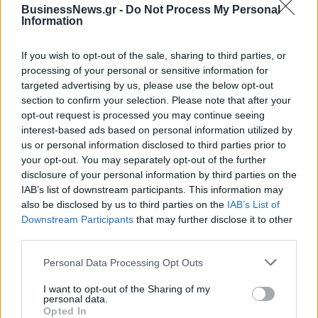
BusinessNews.gr -
Do Not Process My Personal
Information
ΠΕΡΙΣΣΌΤΕΡΑ ΣΕ ΑΥΤΉ ΤΗΝ ΚΑΤΗΓΟΡΊΑ
If you wish to opt-out of the sale, sharing to third parties, or
processing of your personal or sensitive information for
targeted advertising by us, please use the below opt-out
section to confirm your selection. Please note that after your
opt-out request is processed you may continue seeing
Χονγκ Κονγκ: Το τέλος των
interest-based ads based on personal information utilized by
κινητοποιήσεων;
us or personal information disclosed to third parties prior to
your opt-out. You may separately opt-out of the further
Κύπρος: Θα απαγορεύσουν
02/09/2019 - 12:01
disclosure of your personal information by third parties on the
τα μούσια, τα κολάν και το
IAB’s list of downstream participants. This information may
μακιγιάζ στα σχολεία
also be disclosed by us to third parties on the
IAB’s List of
02/09/2019 - 13:50
Downstream Participants
that may further disclose it to other
third parties.
Personal Data Processing Opt Outs
I want to opt-out of the Sharing of my
personal data.
Opted In